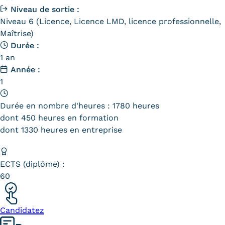
Niveau de sortie :
Kits communications Cnam
Niveau 6 (Licence, Licence LMD, licence professionnelle,
Maîtrise)
Prospect
Durée :
Fiche contact salons, forums,
1 an
Année :
JPO
1
Durée en nombre d'heures : 1780 heures
dont 450 heures en formation
dont 1330 heures en entreprise
ECTS (diplôme) :
60
Candidatez