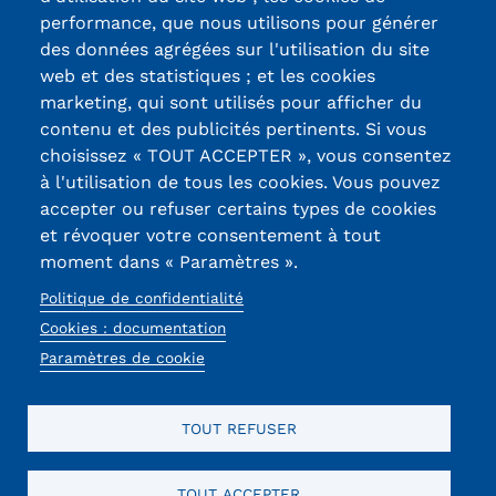
Certifications /
performance, que nous utilisons pour générer
des données agrégées sur l'utilisation du site
Labels qualité
web et des statistiques ; et les cookies
marketing, qui sont utilisés pour afficher du
contenu et des publicités pertinents. Si vous
13, Rue Ernest
choisissez « TOUT ACCEPTER », vous consentez
Thierry-Mieg
à l'utilisation de tous les cookies. Vous pouvez
90010 BELFORT
accepter ou refuser certains types de cookies
Cedex
et révoquer votre consentement à tout
moment dans « Paramètres ».
03 84 58 33 10
Politique de confidentialité
Réseaux
Cookies : documentation
sociaux
Paramètres de cookie
TOUT REFUSER
TOUT ACCEPTER