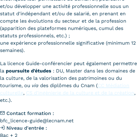
et/ou développer une activité professionnelle sous un
Tarifs
statut d'indépendant et/ou de salarié, en prenant en
compte les évolutions du secteur et de la profession
Modalités de financement
(apparition des plateformes numériques, cumul des
statuts professionnels, etc.) ;
Infos entreprises
une expérience professionnelle significative (minimum 12
Former ses salariés
semaines).
Accueillir un alternant ?
La licence Guide-conférencier peut également permettre
la
poursuite d'études
: DU, Master dans les domaines de
Taxe d'apprentissage
la culture, de la valorisation des patrimoines ou du
tourisme, ou
via
des diplômes du Cnam (
CC Médiation
Infos enseignants
culturelle
,
CS d'ingénierie de la culture et de la création
,
etc.).
Être enseignant au Cnam
Infos partenaires
Contact formation :
bfc_licence-guide@lecnam.net
Liste des partenaires
Niveau d'entrée :
Bac + 2
Communication