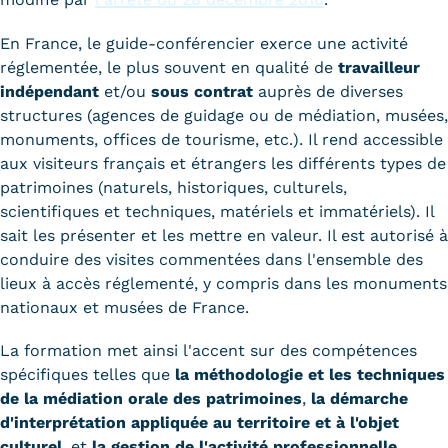
Validation des Acquis de
l'Expérience (VAE)
En France, le guide-conférencier exerce une activité
réglementée, le plus souvent en qualité de
travailleur
Validation des études
indépendant
et/ou
sous contrat
auprès de diverses
structures (agences de guidage ou de médiation, musées,
supérieures (VES)
monuments, offices de tourisme, etc.). Il rend accessible
aux visiteurs français et étrangers les différents types de
Validation des acquis
patrimoines (naturels, historiques, culturels,
professionnels et personnels
scientifiques et techniques, matériels et immatériels). Il
sait les présenter et les mettre en valeur. Il est autorisé à
(VAPP)
conduire des visites commentées dans l'ensemble des
lieux à accès réglementé, y compris dans les monuments
Infos pratiques
nationaux et musées de France.
Discrimination/égalité/mixité
La formation met ainsi l'accent sur des compétences
Handi'Cnam
spécifiques telles que
la méthodologie et les techniques
de la médiation orale des patrimoines
,
la démarche
Témoignages
d'interprétation appliquée au territoire et à l'objet
culturel
, et
la gestion de l'activité professionnelle