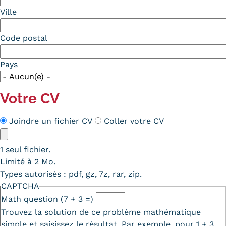
Ville
Code postal
Pays
Votre CV
Méthode
Joindre un fichier CV
Coller votre CV
CV
CV
1 seul fichier.
Limité à 2 Mo.
Types autorisés : pdf, gz, 7z, rar, zip.
CAPTCHA
Math question (7 + 3 =)
Trouvez la solution de ce problème mathématique
simple et saisissez le résultat. Par exemple, pour 1 + 3,