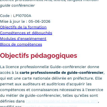
guide conférencier
Trouver votre formation
Code :
LP10700A
OFFRE EN BFC
Mise à jour le :
05-06-2026
OFFRE NATIONALE
Objectifs de la formation
Compétences et débouchés
Catalogue national
Modules d'enseignement
Blocs de compétences
Équivalences, passerelles et
Objectifs pédagogiques
suites de parcours
Modalités d'enseignement
La licence professionnelle Guide-conférencier donne
accès à la
carte professionnelle de guide-conférencier
,
Formation en présentiel
qui est une carte nationale délivrée en préfecture. Elle
permet aux auditeurs et auditrices d'acquérir les
Alternance
compétences et connaissances nécessaires à l'exercice
du métier de guide-conférencier, telles qu'elles sont
Enseignement à distance
définies dans
l'arrêté ministériel du 9 novembre 2011
,
modifié par
l'arrêté du 28 décembre 2016
.