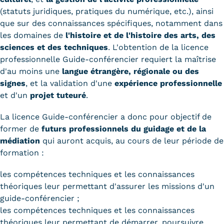
Statistiques
(statuts juridiques, pratiques du numérique, etc.), ainsi
que sur des connaissances spécifiques, notamment dans
FAQ
les domaines de
l'histoire et de l'histoire des arts, des
sciences et des techniques
. L'obtention de la licence
Lexique
professionnelle Guide-conférencier requiert la maîtrise
d'au moins une
langue étrangère, régionale ou des
Téléchargements
signes
, et la validation d'une
expérience professionnelle
et d'un
projet tuteuré
.
Qualiopi
La licence Guide-conférencier a donc pour objectif de
Le Cnam ICSV
former de
futurs professionnels du guidage et de la
Mobilité internationale et
médiation
qui auront acquis, au cours de leur période de
formation :
Erasmus
les compétences techniques et les connaissances
Règlement intérieur
théoriques leur permettant d'assurer les missions d'un
guide-conférencier ;
Infos élèves
les compétences techniques et les connaissances
Modalités d'inscription
théoriques leur permettant de démarrer, poursuivre