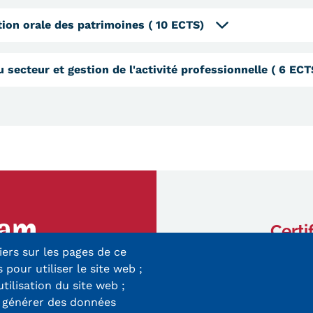
tion orale des patrimoines
( 10 ECTS)
 secteur et gestion de l'activité professionnelle
( 6 ECT
Certi
iers sur les pages de ce
ry-Mieg
 pour utiliser le site web ;
 Cedex
utilisation du site web ;
r générer des données
8 33 10