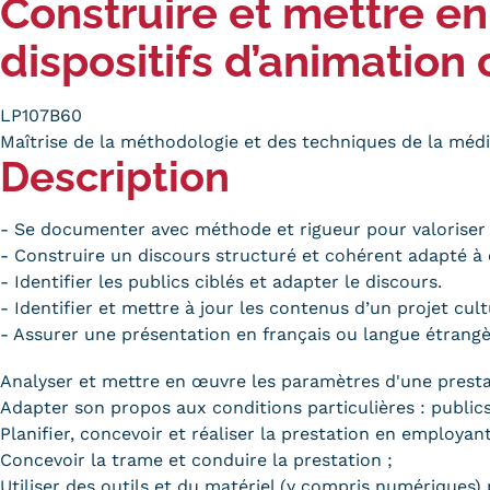
Construire et mettre e
Alternan
Quoi de neuf au Cnam BFC?
dispositifs d’animation
Enseigne
Actualités
Validati
Agenda
l'Expéri
LP107B60
Revue de presse
Maîtrise de la méthodologie et des techniques de la médi
Validati
Description
supérieu
Contact
Validati
Contacts services
professi
- Se documenter avec méthode et rigueur pour valoriser 
Formulaire de contact
(VAPP)
- Construire un discours structuré et cohérent adapté à 
- Identifier les publics ciblés et adapter le discours.
- Identifier et mettre à jour les contenus d’un projet cult
- Assurer une présentation en français ou langue étrangèr
Analyser et mettre en œuvre les paramètres d'une presta
Mentions légales
RGPD
CGU
CGV
Cookies
Adapter son propos aux conditions particulières : public
Menu
Planifier, concevoir et réaliser la prestation en employ
Mentions
Concevoir la trame et conduire la prestation ;
Utiliser des outils et du matériel (y compris numériques) 