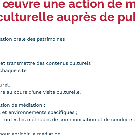
n œuvre une action de 
Qualiopi
ce
Le Cnam ICSV
 culturelle auprès de pu
ment à distance
Mobilité internationale e
on des Acquis de
Erasmus
ence (VAE)
Règlement intérieur
ation orale des patrimoines
on des études
res (VES)
Infos élèves
Modalités d'inscription
on des acquis
onnels et personnels
et transmettre des contenus culturels
Tarifs
chaque site
Modalités de financeme
urel.
e au cours d’une visite culturelle.
tion de médiation ;
NOUS RECRUTONS
ESP
s et environnements spécifiques ;
Navigation
ant toutes les méthodes de communication et de conduite 
secondaire
pour enrichir la médiation.