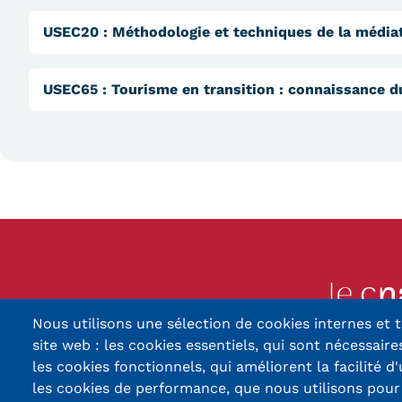
USEC20
:
Méthodologie et techniques de la média
USEC65
:
Tourisme en transition : connaissance du
Nous utilisons une sélection de cookies internes et t
13, Rue Ernest Thier
site web : les cookies essentiels, qui sont nécessaires
90010 BELFORT
les cookies fonctionnels, qui améliorent la facilité d'
les cookies de performance, que nous utilisons pou
03 84 5