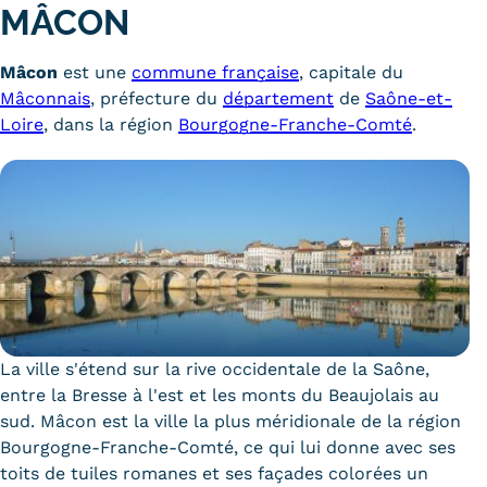
MÂCON
Trouver votre formation
Mâcon
est une
commune française
, capitale du
OFFRE EN BFC
Mâconnais
, préfecture du
département
de
Saône-et-
OFFRE NATIONALE
Loire
, dans la région
Bourgogne-Franche-Comté
.
Catalogue national
Équivalences, passerelles et
suites de parcours
Modalités d'enseignement
Formation en présentiel
La ville s'étend sur la rive occidentale de la Saône,
Alternance
entre la Bresse à l'est et les monts du Beaujolais au
sud. Mâcon est la ville la plus méridionale de la région
Enseignement à distance
Bourgogne-Franche-Comté, ce qui lui donne avec ses
toits de tuiles romanes et ses façades colorées un