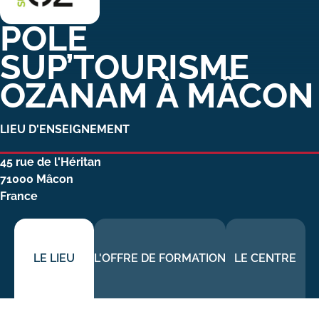
Carte lieux et centres Cnam en
PÔLE
BFC
SUP’TOURISME
Nos centres administratifs
OZANAM À MÂCON
Quoi de neuf au Cnam BFC?
LIEU D'ENSEIGNEMENT
Actualités
45 rue de l'Héritan
Agenda
71000
Mâcon
Revue de presse
France
Contact
Contacts services
LE LIEU
L'OFFRE DE FORMATION
LE CENTRE
Formulaire de contact
Formations