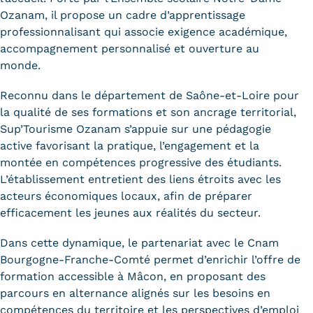
Ozanam, il propose un cadre d’apprentissage
Tarifs
professionnalisant qui associe exigence académique,
accompagnement personnalisé et ouverture au
Modalités de financement
monde.
Infos entreprises
Reconnu dans le département de Saône-et-Loire pour
la qualité de ses formations et son ancrage territorial,
Former ses salariés
Sup’Tourisme Ozanam s’appuie sur une pédagogie
Accueillir un alternant ?
active favorisant la pratique, l’engagement et la
montée en compétences progressive des étudiants.
Taxe d'apprentissage
L’établissement entretient des liens étroits avec les
acteurs économiques locaux, afin de préparer
Infos enseignants
efficacement les jeunes aux réalités du secteur.
Être enseignant au Cnam
Dans cette dynamique, le partenariat avec le Cnam
Infos partenaires
Bourgogne-Franche-Comté permet d’enrichir l’offre de
formation accessible à Mâcon, en proposant des
Liste des partenaires
parcours en alternance alignés sur les besoins en
compétences du territoire et les perspectives d’emploi
Communication