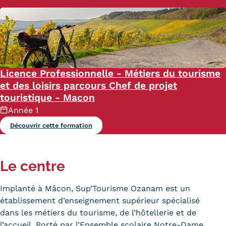
Statistiques
FAQ
Lexique
Licence Professionnelle - Métiers du tourisme
Téléchargements
et des loisirs parcours Chef de projet
Qualiopi
touristique - Macon
Année 1
Le Cnam ICSV
Découvrir cette formation
Mobilité internationale et
Erasmus
Le centre
Règlement intérieur
Implanté à Mâcon, Sup’Tourisme Ozanam est un
établissement d’enseignement supérieur spécialisé
Infos élèves
dans les métiers du tourisme, de l’hôtellerie et de
Modalités d'inscription
l’accueil. Porté par l’Ensemble scolaire Notre-Dame