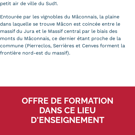
Validation des Acquis de
petit air de ville du Sud1.
l'Expérience (VAE)
Entourée par les vignobles du Mâconnais, la plaine
dans laquelle se trouve Mâcon est coincée entre le
Validation des études
massif du Jura et le Massif central par le biais des
supérieures (VES)
monts du Mâconnais, ce dernier étant proche de la
commune (Pierreclos, Serrières et Cenves forment la
Validation des acquis
frontière nord-est du massif).
professionnels et personnels
(VAPP)
Infos pratiques
Discrimination/égalité/mixité
OFFRE DE FORMATION
DANS CE LIEU
Handi'Cnam
D'ENSEIGNEMENT
Témoignages