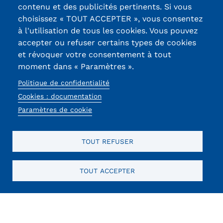
contenu et des publicités pertinents. Si vous
13, Rue Ernest
choisissez « TOUT ACCEPTER », vous consentez
Thierry-Mieg
à l'utilisation de tous les cookies. Vous pouvez
90010 BELFORT
accepter ou refuser certains types de cookies
Cedex
et révoquer votre consentement à tout
moment dans « Paramètres ».
03 84 58 33 10
Politique de confidentialité
Réseaux
Cookies : documentation
Paramètres de cookie
sociaux
TOUT REFUSER
TOUT ACCEPTER
Mentions légales
RGPD
CGU
CGV
Cookies
Menu
Mentions
obligatoires