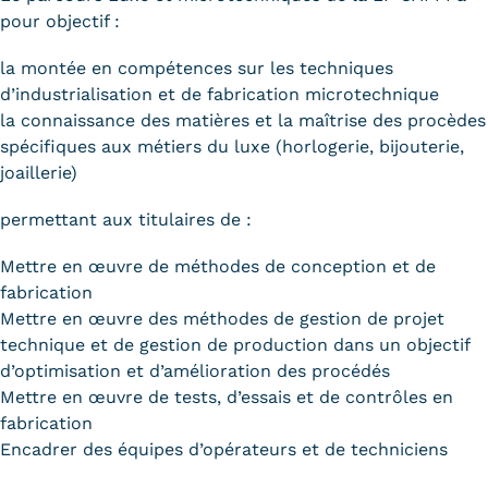
Validation des Acquis de
pour objectif :
l'Expérience (VAE)
la montée en compétences sur les techniques
Validation des études
d’industrialisation et de fabrication microtechnique
la connaissance des matières et la maîtrise des procèdes
supérieures (VES)
spécifiques aux métiers du luxe (horlogerie, bijouterie,
joaillerie)
Validation des acquis
permettant aux titulaires de :
professionnels et personnels
Mettre en œuvre de méthodes de conception et de
(VAPP)
fabrication
Infos pratiques
Mettre en œuvre des méthodes de gestion de projet
technique et de gestion de production dans un objectif
Discrimination/égalité/mixité
d’optimisation et d’amélioration des procédés
Mettre en œuvre de tests, d’essais et de contrôles en
Handi'Cnam
fabrication
Témoignages
Encadrer des équipes d’opérateurs et de techniciens