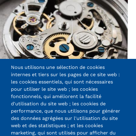
Nous utilisons une sélection de cookies
internes et tiers sur les pages de ce site web :
les cookies essentiels, qui sont nécessaires
pour utiliser le site web ; les cookies
fonctionnels, qui améliorent la facilité
d'utilisation du site web ; les cookies de
Certifications /
performance, que nous utilisons pour générer
des données agrégées sur l'utilisation du site
Labels qualité
web et des statistiques ; et les cookies
marketing, qui sont utilisés pour afficher du