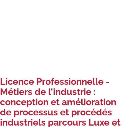
Carte lieux et centres Cnam en
BFC
Nos centres administratifs
Quoi de neuf au Cnam BFC?
Actualités
Agenda
Revue de presse
Licence Professionnelle -
Contact
Métiers de l'industrie :
conception et amélioration
Contacts services
de processus et procédés
Formulaire de contact
industriels parcours Luxe et
Formations