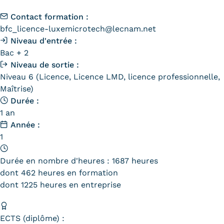
Contact formation :
Tarifs
bfc_licence-luxemicrotech@lecnam.net
Niveau d'entrée :
Modalités de financement
Bac + 2
Infos entreprises
Niveau de sortie :
Niveau 6 (Licence, Licence LMD, licence professionnelle,
Former ses salariés
Maîtrise)
Durée :
Accueillir un alternant ?
1 an
Année :
Taxe d'apprentissage
1
Infos enseignants
Durée en nombre d'heures : 1687 heures
Être enseignant au Cnam
dont 462 heures en formation
Infos partenaires
dont 1225 heures en entreprise
Liste des partenaires
ECTS (diplôme) :
Communication