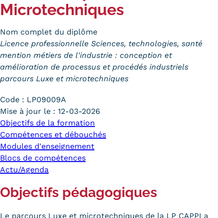
Microtechniques
Trouver votre formation
Nom complet du diplôme
OFFRE EN BFC
Licence professionnelle Sciences, technologies, santé
OFFRE NATIONALE
mention métiers de l'industrie : conception et
amélioration de processus et procédés industriels
Catalogue national
parcours Luxe et microtechniques
Équivalences, passerelles et
Code :
LP09009A
Mise à jour le :
12-03-2026
suites de parcours
Objectifs de la formation
Compétences et débouchés
Modalités d'enseignement
Modules d'enseignement
Formation en présentiel
Blocs de compétences
Actu/Agenda
Alternance
Objectifs pédagogiques
Enseignement à distance
Le parcours Luxe et microtechniques de la LP CAPPI a