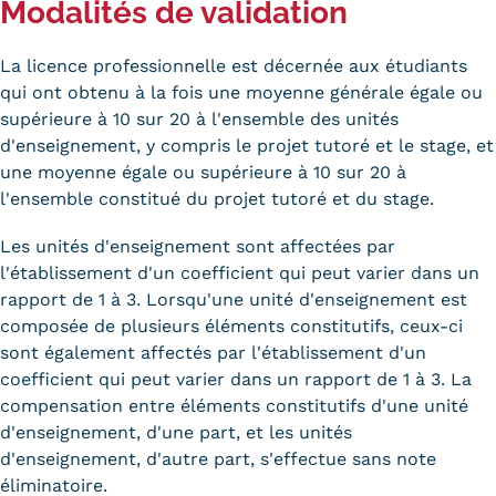
Modalités de validation
Statistiques
FAQ
La licence professionnelle est décernée aux étudiants
qui ont obtenu à la fois une moyenne générale égale ou
Lexique
supérieure à 10 sur 20 à l'ensemble des unités
d'enseignement, y compris le projet tutoré et le stage, et
Téléchargements
une moyenne égale ou supérieure à 10 sur 20 à
l'ensemble constitué du projet tutoré et du stage.
Qualiopi
Les unités d'enseignement sont affectées par
Le Cnam ICSV
l'établissement d'un coefficient qui peut varier dans un
rapport de 1 à 3. Lorsqu'une unité d'enseignement est
Mobilité internationale et
composée de plusieurs éléments constitutifs, ceux-ci
sont également affectés par l'établissement d'un
Erasmus
coefficient qui peut varier dans un rapport de 1 à 3. La
Règlement intérieur
compensation entre éléments constitutifs d'une unité
d'enseignement, d'une part, et les unités
Infos élèves
d'enseignement, d'autre part, s'effectue sans note
éliminatoire.
Modalités d'inscription