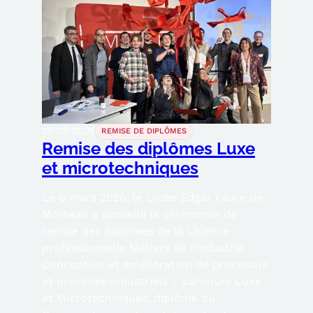
13/03/2026
REMISE DE DIPLÔMES
Remise des diplômes Luxe
et microtechniques
Le 6 mars 2026, le Lycée Edgar Faure de
Morteau a accueilli la cérémonie de
remise des diplômes de la Licence
professionnelle Métiers de l’industrie :
Conception et amélioration de processus
et procédés industriels – parcours Luxe
et Microtechniques, diplôme du