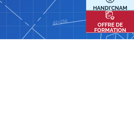
HANDI'CNAM
Communication
Kits communications Cnam
t
OFFRE DE
Prospect
FORMATION
Fiche contact salons, forums,
JPO
nt
ACE PRESSE/MÉDIAS
CARTE INTERACTIVE DES CENTRES