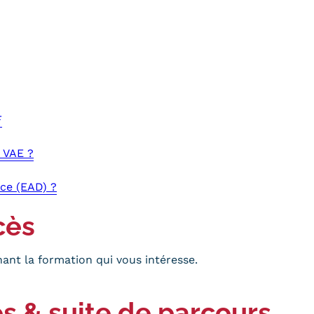
F
 VAE ?
ce (EAD) ?
cès
ant la formation qui vous intéresse.
s & suite de parcours