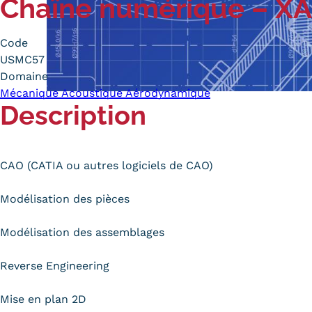
Chaîne numérique – X
Alternan
Quoi de neuf au Cnam BFC?
Enseigne
Code
Actualités
Validati
USMC57
Agenda
l'Expéri
Domaine
Revue de presse
Validati
Mécanique Acoustique Aérodynamique
supérieu
Description
Contact
Validati
Contacts services
professi
Formulaire de contact
(VAPP)
CAO (CATIA ou autres logiciels de CAO)
Modélisation des pièces
Modélisation des assemblages
Mentions légales
RGPD
CGU
CGV
Cookies
Menu
Reverse Engineering
Mentions
Mise en plan 2D