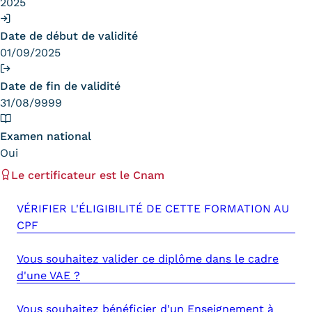
2025
Trouver votre formation
Date de début de validité
OFFRE EN BFC
01/09/2025
OFFRE NATIONALE
Date de fin de validité
31/08/9999
Catalogue national
Examen national
Équivalences, passerelles et
Oui
suites de parcours
Le certificateur est le Cnam
Modalités d'enseignement
VÉRIFIER L'ÉLIGIBILITÉ DE CETTE FORMATION AU
Formation en présentiel
CPF
Alternance
Vous souhaitez valider ce diplôme dans le cadre
d'une VAE ?
Enseignement à distance
Vous souhaitez bénéficier d'un Enseignement à