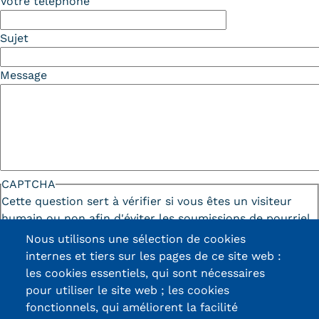
Votre téléphone
Tarifs
Sujet
Modalités de financement
Message
Infos entreprises
Former ses salariés
Accueillir un alternant ?
Taxe d'apprentissage
CAPTCHA
Cette question sert à vérifier si vous êtes un visiteur
Infos enseignants
humain ou non afin d'éviter les soumissions de pourriel
Être enseignant au Cnam
(spam) automatisées.
Nous utilisons une sélection de cookies
internes et tiers sur les pages de ce site web :
Infos partenaires
les cookies essentiels, qui sont nécessaires
Liste des partenaires
pour utiliser le site web ; les cookies
fonctionnels, qui améliorent la facilité
Communication