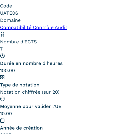
Code
Carte lieux et centres Cnam en
UATE06
BFC
Domaine
Compatibilité Contrôle Audit
Nos centres administratifs
Nombre d’ECTS
Quoi de neuf au Cnam BFC?
7
Actualités
Durée en nombre d'heures
Agenda
100.00
Revue de presse
Type de notation
Notation chiffrée (sur 20)
Contact
Contacts services
Moyenne pour valider l'UE
10.00
Formulaire de contact
Année de création
Formations