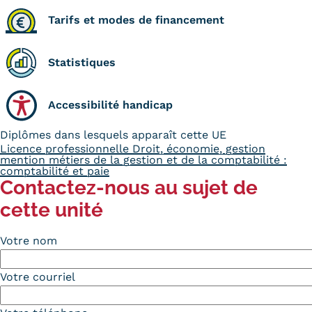
Statistiques
Tarifs et modes de financement
FAQ
Statistiques
Lexique
Téléchargements
Accessibilité handicap
Qualiopi
Diplômes dans lesquels apparaît cette UE
Licence professionnelle Droit, économie, gestion
mention métiers de la gestion et de la comptabilité :
Le Cnam ICSV
comptabilité et paie
Contactez-nous au sujet de
Mobilité internationale et
cette unité
Erasmus
Votre nom
Règlement intérieur
Votre courriel
Infos élèves
Modalités d'inscription