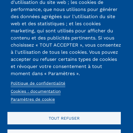
d'utilisation du site web ; les cookies de
Certifications /
performance, que nous utilisons pour générer
Kits communications Cnam
des données agrégées sur l'utilisation du site
Labels qualité
Prospect
web et des statistiques ; et les cookies
marketing, qui sont utilisés pour afficher du
Fiche contact salons, forums,
contenu et des publicités pertinents. Si vous
13, Rue Ernest
JPO
choisissez « TOUT ACCEPTER », vous consentez
Thierry-Mieg
à l'utilisation de tous les cookies. Vous pouvez
90010 BELFORT
accepter ou refuser certains types de cookies
Cedex
et révoquer votre consentement à tout
moment dans « Paramètres ».
03 84 58 33 10
Politique de confidentialité
Réseaux
Cookies : documentation
sociaux
Paramètres de cookie
TOUT REFUSER