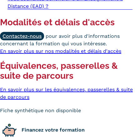
Validation des Acquis de
Distance (EAD) ?
l'Expérience (VAE)
Modalités et délais d'accès
Validation des études
Contactez-nous
pour avoir plus d'informations
supérieures (VES)
concernant la formation qui vous intéresse.
En savoir plus sur nos modalités et délais d'accès
Validation des acquis
Équivalences, passerelles &
professionnels et personnels
suite de parcours
(VAPP)
Infos pratiques
En savoir plus sur les équivalences, passerelles & suite
de parcours
Discrimination/égalité/mixité
Fiche synthétique non disponible
Handi'Cnam
Témoignages
Financez votre formation