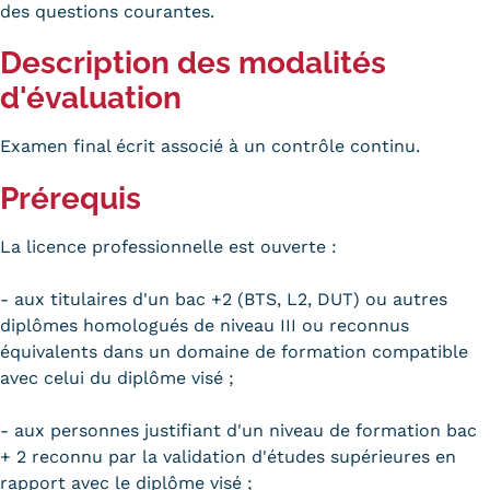
des questions courantes.
Trouver votre formation
Description des modalités
OFFRE EN BFC
d'évaluation
OFFRE NATIONALE
Examen final écrit associé à un contrôle continu.
Catalogue national
Prérequis
Équivalences, passerelles et
La licence professionnelle est ouverte :
suites de parcours
- aux titulaires d'un bac +2 (BTS, L2, DUT) ou autres
Modalités d'enseignement
diplômes homologués de niveau III ou reconnus
Formation en présentiel
équivalents dans un domaine de formation compatible
avec celui du diplôme visé ;
Alternance
- aux personnes justifiant d'un niveau de formation bac
Enseignement à distance
+ 2 reconnu par la validation d'études supérieures en
rapport avec le diplôme visé ;