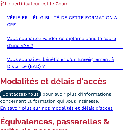
Le certificateur est le Cnam
Tarifs
VÉRIFIER L'ÉLIGIBILITÉ DE CETTE FORMATION AU
Modalités de financement
CPF
Infos entreprises
Vous souhaitez valider ce diplôme dans le cadre
d'une VAE ?
Former ses salariés
Vous souhaitez bénéficier d'un Enseignement à
Accueillir un alternant ?
Distance (EAD) ?
Taxe d'apprentissage
Modalités et délais d'accès
Infos enseignants
Contactez-nous
pour avoir plus d'informations
Être enseignant au Cnam
concernant la formation qui vous intéresse.
Infos partenaires
En savoir plus sur nos modalités et délais d'accès
Liste des partenaires
Équivalences, passerelles &
Communication