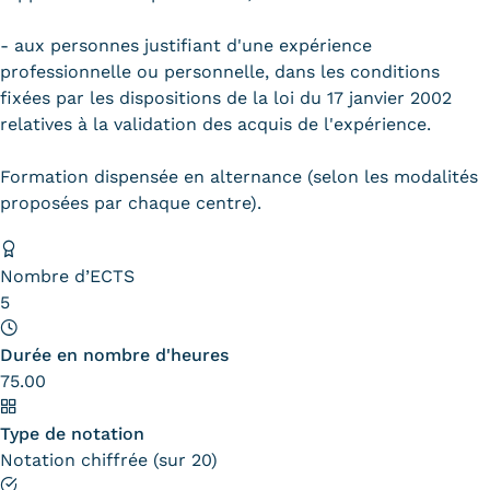
Validation des Acquis de
l'Expérience (VAE)
- aux personnes justifiant d'une expérience
professionnelle ou personnelle, dans les conditions
Validation des études
fixées par les dispositions de la loi du 17 janvier 2002
relatives à la validation des acquis de l'expérience.
supérieures (VES)
Formation dispensée en alternance (selon les modalités
Validation des acquis
proposées par chaque centre).
professionnels et personnels
(VAPP)
Nombre d’ECTS
5
Infos pratiques
Discrimination/égalité/mixité
Durée en nombre d'heures
75.00
Handi'Cnam
Type de notation
Témoignages
Notation chiffrée (sur 20)