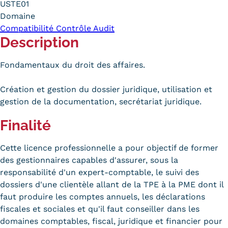
USTE01
Carte lieux et centres Cnam en
Domaine
Compatibilité Contrôle Audit
BFC
Description
Nos centres administratifs
Fondamentaux du droit des affaires.
Quoi de neuf au Cnam BFC?
Création et gestion du dossier juridique, utilisation et
Actualités
gestion de la documentation, secrétariat juridique.
Agenda
Finalité
Revue de presse
Cette licence professionnelle a pour objectif de former
Contact
des gestionnaires capables d'assurer, sous la
responsabilité d'un expert-comptable, le suivi des
Contacts services
dossiers d'une clientèle allant de la TPE à la PME dont il
faut produire les comptes annuels, les déclarations
Formulaire de contact
fiscales et sociales et qu'il faut conseiller dans les
domaines comptables, fiscal, juridique et financier pour
Formations