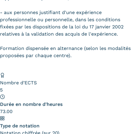
Validation des Acquis de
l'Expérience (VAE)
- aux personnes justifiant d'une expérience
professionnelle ou personnelle, dans les conditions
Validation des études
fixées par les dispositions de la loi du 17 janvier 2002
relatives à la validation des acquis de l'expérience.
supérieures (VES)
Formation dispensée en alternance (selon les modalités
Validation des acquis
proposées par chaque centre).
professionnels et personnels
(VAPP)
Nombre d’ECTS
Infos pratiques
5
Discrimination/égalité/mixité
Durée en nombre d'heures
Handi'Cnam
73.00
Témoignages
Type de notation
Notation chiffrée (sur 20)