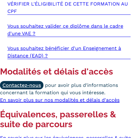
VÉRIFIER L'ÉLIGIBILITÉ DE CETTE FORMATION AU
CPF
Tarifs
Modalités de financement
Vous souhaitez valider ce diplôme dans le cadre
d'une VAE ?
Infos entreprises
Vous souhaitez bénéficier d'un Enseignement à
Former ses salariés
Distance (EAD) ?
Accueillir un alternant ?
Modalités et délais d'accès
Taxe d'apprentissage
Contactez-nous
pour avoir plus d'informations
Infos enseignants
concernant la formation qui vous intéresse.
En savoir plus sur nos modalités et délais d'accès
Être enseignant au Cnam
Équivalences, passerelles &
Infos partenaires
suite de parcours
Liste des partenaires
Communication
En savoir plus sur les équivalences, passerelles & suite