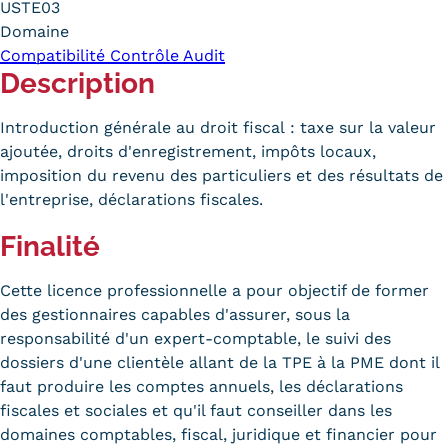
USTE03
Carte lieux et centres Cnam en
Domaine
Compatibilité Contrôle Audit
BFC
Description
Nos centres administratifs
Introduction générale au droit fiscal : taxe sur la valeur
Quoi de neuf au Cnam BFC?
ajoutée, droits d'enregistrement, impôts locaux,
imposition du revenu des particuliers et des résultats de
Actualités
l'entreprise, déclarations fiscales.
Agenda
Finalité
Revue de presse
Cette licence professionnelle a pour objectif de former
Contact
des gestionnaires capables d'assurer, sous la
responsabilité d'un expert-comptable, le suivi des
Contacts services
dossiers d'une clientèle allant de la TPE à la PME dont il
faut produire les comptes annuels, les déclarations
Formulaire de contact
fiscales et sociales et qu'il faut conseiller dans les
domaines comptables, fiscal, juridique et financier pour
Formations