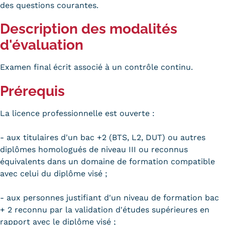
des questions courantes.
Trouver votre formation
Description des modalités
OFFRE EN BFC
d'évaluation
OFFRE NATIONALE
Examen final écrit associé à un contrôle continu.
Catalogue national
Prérequis
Équivalences, passerelles et
La licence professionnelle est ouverte :
suites de parcours
- aux titulaires d'un bac +2 (BTS, L2, DUT) ou autres
Modalités d'enseignement
diplômes homologués de niveau III ou reconnus
Formation en présentiel
équivalents dans un domaine de formation compatible
avec celui du diplôme visé ;
Alternance
- aux personnes justifiant d'un niveau de formation bac
Enseignement à distance
+ 2 reconnu par la validation d'études supérieures en
rapport avec le diplôme visé ;