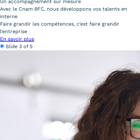
Un accompagnement sur mesure
Témoignages
Avec le Cnam BFC, nous développons vos talents en
Statistiques
interne
Faire grandir les compétences, c’est faire grandir
FAQ
l’entreprise
En savoir plus
Lexique
Slide 3 of 5
Téléchargements
Qualiopi
Le Cnam ICSV
Mobilité internationale et
Erasmus
Règlement intérieur
Infos élèves