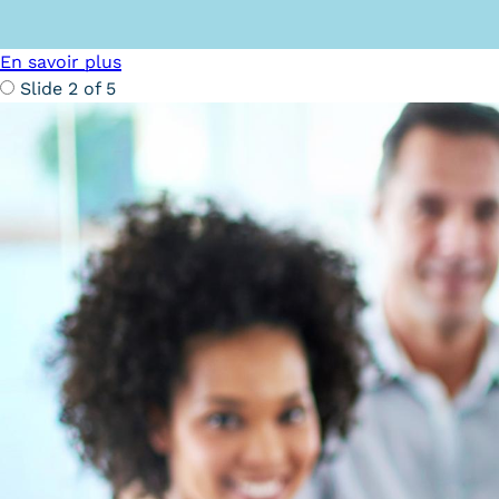
Formations
En savoir plus
Trouver votre formation
Slide 2 of 5
OFFRE EN BFC
OFFRE NATIONALE
Catalogue national
Équivalences, passerelles et
suites de parcours
Modalités d'enseignement
Formation en présentiel
Alternance
Enseignement à distance