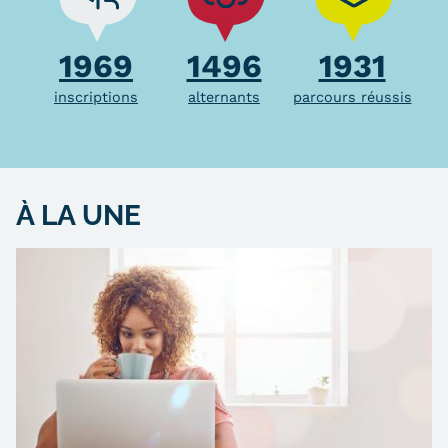
1969
1496
1931
inscriptions
alternants
parcours réussis
À LA UNE