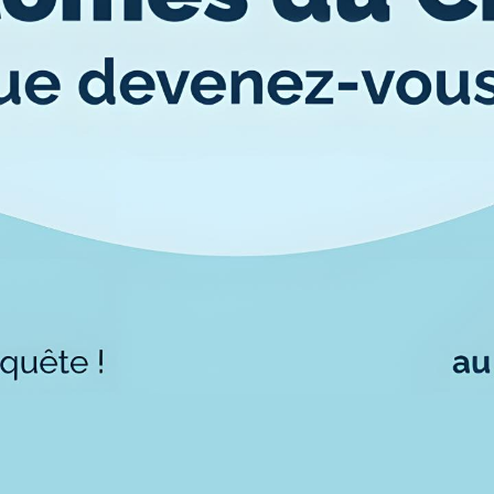
Où sommes-nous ?
Carte lieux et centres Cnam en
BFC
Nos centres administratifs
Quoi de neuf au Cnam BFC?
Actualités
Agenda
Revue de presse
Contact
Contacts services
Formulaire de contact