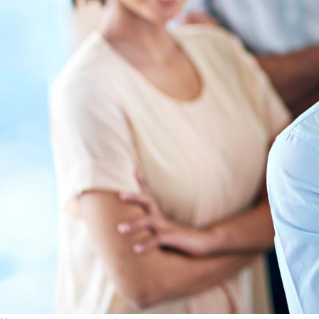
Validation des Acquis de
l'Expérience (VAE)
Validation des études
supérieures (VES)
Validation des acquis
professionnels et personnels
(VAPP)
Infos pratiques
Discrimination/égalité/mixité
Handi'Cnam