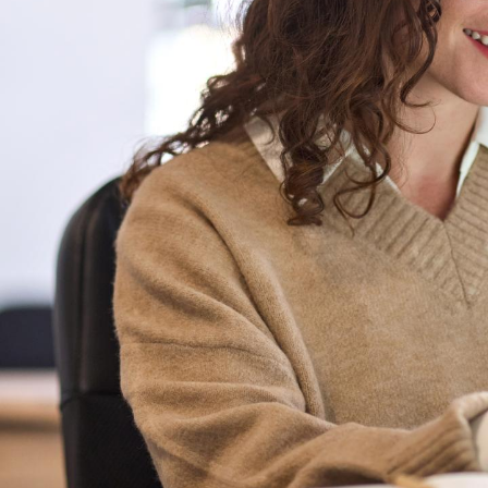
Modalités d'inscription
Tarifs
Modalités de financement
Infos entreprises
Former ses salariés
Accueillir un alternant ?
Taxe d'apprentissage
Infos enseignants
Être enseignant au Cnam
Infos partenaires
Liste des partenaires