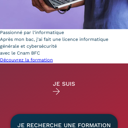
Passionné par l'informatique
Après mon bac, j'ai fait une licence informatique
générale et cybersécurité
avec le Cnam BFC
Découvrez la formation
Home
cible
JE SUIS
Post-bac - Futur·e
Déjà étudiant·e
EN PRÉSENTIEL EN BFC
étudiant·e
Toutes les formations
Formations en alternance
JE RECHERCHE UNE FORMATION