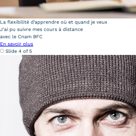
Communication
La flexibilité d’apprendre où et quand je veux
Kits communications Cnam
J'ai pu suivre mes cours à distance
Prospect
avec le Cnam BFC
En savoir plus
Fiche contact salons, forums,
Slide 4 of 5
JPO