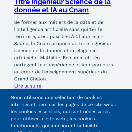
Titre ingénieur Science de la
donnée et IA au Cnam
Tarifs
Se former aux métiers de la data et de
Modalités de financement
l’intelligence artificielle sans quitter le
Infos entreprises
territoire, c’est possible. À Chalon-sur-
Saône, le Cnam propose un titre ingénieur
Former ses salariés
science de la donnée et intelligence
artificielle. Mathilde, Benjamin et Léo
Accueillir un alternant ?
partagent leur expérience et leur parcours
au cœur de l’enseignement supérieur du
Taxe d'apprentissage
Grand Chalon.
Infos enseignants
Lire la suite
Voir toute l'actualité
Être enseignant au Cnam
Nous utilisons une sélection de cookies
internes et tiers sur les pages de ce site web :
Infos partenaires
les cookies essentiels, qui sont nécessaires
pour utiliser le site web ; les cookies
Liste des partenaires
fonctionnels, qui améliorent la facilité
Communication