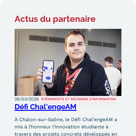
Validation des Acquis de
partenaire
l'Expérience (VAE)
Actus
du partenaire
Validation des études
supérieures (VES)
Validation des acquis
professionnels et personnels
(VAPP)
Infos pratiques
Discrimination/égalité/mixité
26/03/2026
ÉVÉNEMENTS ET RÉUNIONS D’INFORMATION
Défi Chal'engeAM
Handi'Cnam
À Chalon-sur-Saône, le Défi Chal'engeAM a
Témoignages
mis à l’honneur l’innovation étudiante à
travers des projets concrets développés en