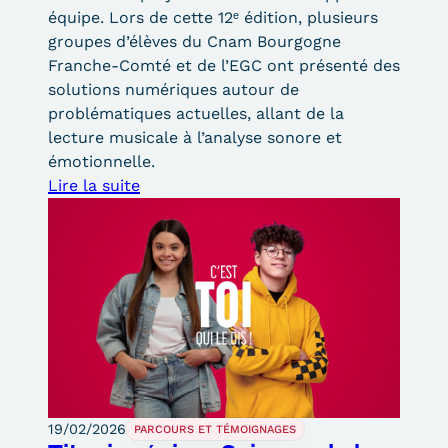
Statistiques
équipe. Lors de cette 12ᵉ édition, plusieurs
groupes d’élèves du Cnam Bourgogne
FAQ
Franche-Comté et de l’EGC ont présenté des
solutions numériques autour de
Lexique
problématiques actuelles, allant de la
lecture musicale à l’analyse sonore et
Téléchargements
émotionnelle.
Lire la suite
Qualiopi
Le Cnam ICSV
Mobilité internationale et
Erasmus
Règlement intérieur
Infos élèves
19/02/2026
PARCOURS ET TÉMOIGNAGES
Modalités d'inscription