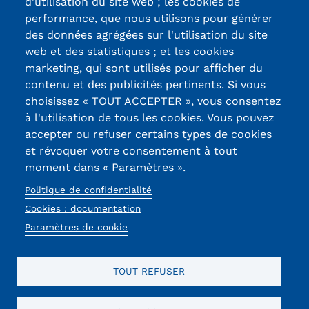
d'utilisation du site web ; les cookies de
Certifications /
performance, que nous utilisons pour générer
Kits communications Cnam
des données agrégées sur l'utilisation du site
Labels qualité
Prospect
web et des statistiques ; et les cookies
marketing, qui sont utilisés pour afficher du
Fiche contact salons, forums,
contenu et des publicités pertinents. Si vous
13, Rue Ernest
choisissez « TOUT ACCEPTER », vous consentez
JPO
Thierry-Mieg
à l'utilisation de tous les cookies. Vous pouvez
90010 BELFORT
accepter ou refuser certains types de cookies
Cedex
et révoquer votre consentement à tout
moment dans « Paramètres ».
03 84 58 33 10
Politique de confidentialité
Réseaux
Cookies : documentation
Paramètres de cookie
sociaux
TOUT REFUSER