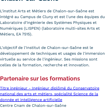
Carte lieux et centres Cnam en
L'institut Arts et Métiers de Chalon-sur-Saône est
BFC
intégré au Campus de Cluny et est l'une des équipes du
Laboratoire d'Ingénierie des Systèmes Physiques et
Nos centres administratifs
Numériques (LISPEN) (laboratoire multi-sites Arts et
Métiers, EA 7515).
Quoi de neuf au Cnam BFC?
Actualités
L'objectif de l'Institut de Chalon-sur-Saône est le
développement de techniques et usages de l'immersion
Agenda
virtuelle au service de l'ingénieur. Ses missions sont
celles de la formation, recherche et innovation.
Revue de presse
Contact
Partenaire sur les formations
Contacts services
Titre ingénieur - Ingénieur diplômé du Conservatoire
national des arts et métiers, spécialité Science de la
Formulaire de contact
donnée et intelligence artificielle
Formations
Centre Cnam de Chalon-sur-Saône