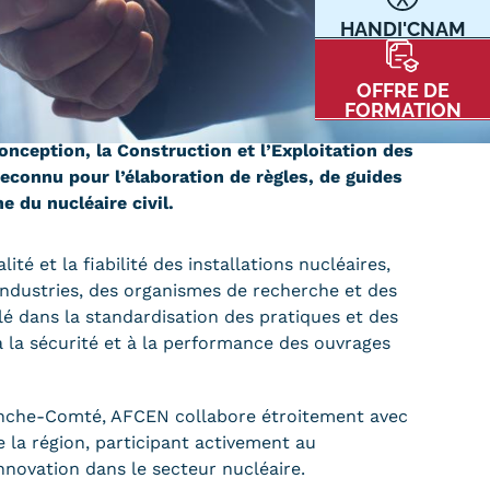
HANDI'CNAM
Communication
Kits communications Cnam
t
OFFRE DE
Prospect
FORMATION
Fiche contact salons, forums,
nception, la Construction et l’Exploitation des
JPO
econnu pour l’élaboration de règles, de guides
 du nucléaire civil.
nt
té et la fiabilité des installations nucléaires,
ndustries, des organismes de recherche et des
clé dans la standardisation des pratiques et des
à la sécurité et à la performance des ouvrages
ACE PRESSE/MÉDIAS
CARTE INTERACTIVE DES CENTRES
nche-Comté, AFCEN collabore étroitement avec
e la région, participant activement au
novation dans le secteur nucléaire.