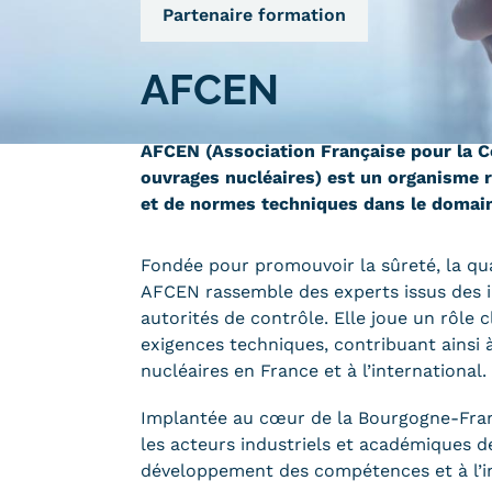
Qualiopi
Partenaire formation
ce
Le Cnam ICSV
ment à distance
Mobilité internationale e
AFCEN
on des Acquis de
Erasmus
ence (VAE)
Règlement intérieur
on des études
AFCEN (Association Française pour la Co
res (VES)
Infos élèves
ouvrages nucléaires) est un organisme r
Modalités d'inscription
on des acquis
et de normes techniques dans le domaine
onnels et personnels
Tarifs
Modalités de financeme
Fondée pour promouvoir la sûreté, la quali
AFCEN rassemble des experts issus des i
autorités de contrôle. Elle joue un rôle 
exigences techniques, contribuant ainsi 
nucléaires en France et à l’international.
NOUS RECRUTONS
ESP
Navigation
Implantée au cœur de la Bourgogne-Fra
les acteurs industriels et académiques d
secondaire
développement des compétences et à l’in