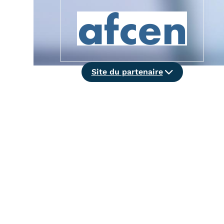
Alternan
Quoi de neuf au Cnam BFC?
Enseigne
Actualités
Validati
Agenda
l'Expéri
Revue de presse
Validati
Site
Site du partenaire
supérieu
du
Contact
Validati
partenaire
Contacts services
professi
Formulaire de contact
(VAPP)
Mentions légales
RGPD
CGU
CGV
Cookies
Menu
Mentions