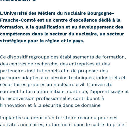
Carte lieux et centres Cnam en
L’Université des Métiers du Nucléaire Bourgogne-
BFC
Franche-Comté est un centre d’excellence dédié à la
formation, à la qualification et au développement des
Nos centres administratifs
compétences dans le secteur du nucléaire, un secteur
stratégique pour la région et le pays.
Quoi de neuf au Cnam BFC?
Actualités
Ce dispositif regroupe des établissements de formation,
des centres de recherche, des entreprises et des
Agenda
partenaires institutionnels afin de proposer des
parcours adaptés aux besoins techniques, industriels et
Revue de presse
sécuritaires propres au nucléaire civil. L’université
Contact
soutient la formation initiale, continue, l’apprentissage et
la reconversion professionnelle, contribuant à
Contacts services
l’innovation et à la sécurité dans ce domaine.
Formulaire de contact
Implantée au cœur d’un territoire reconnu pour ses
activités nucléaires, notamment dans le cadre du projet
Formations