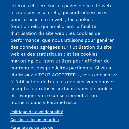
Validation des Acquis de
Site
internes et tiers sur les pages de ce site web :
Site du partenaire
du
l'Expérience (VAE)
les cookies essentiels, qui sont nécessaires
partenaire
pour utiliser le site web ; les cookies
Validation des études
fonctionnels, qui améliorent la facilité
d'utilisation du site web ; les cookies de
supérieures (VES)
Certifications /
performance, que nous utilisons pour générer
des données agrégées sur l'utilisation du site
Validation des acquis
Labels qualité
web et des statistiques ; et les cookies
professionnels et personnels
marketing, qui sont utilisés pour afficher du
contenu et des publicités pertinents. Si vous
(VAPP)
13, Rue Ernest
choisissez « TOUT ACCEPTER », vous consentez
Thierry-Mieg
à l'utilisation de tous les cookies. Vous pouvez
Infos pratiques
90010 BELFORT
accepter ou refuser certains types de cookies
Cedex
Discrimination/égalité/mixité
et révoquer votre consentement à tout
moment dans « Paramètres ».
03 84 58 33 10
Handi'Cnam
Politique de confidentialité
Réseaux
Témoignages
Cookies : documentation
Paramètres de cookie