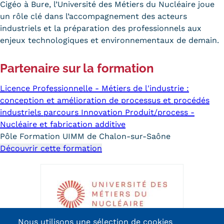
Cigéo à Bure, l’Université des Métiers du Nucléaire joue
Trouver votre formation
un rôle clé dans l’accompagnement des acteurs
industriels et la préparation des professionnels aux
OFFRE EN BFC
enjeux technologiques et environnementaux de demain.
OFFRE NATIONALE
Partenaire sur la formation
Catalogue national
Licence Professionnelle - Métiers de l'industrie :
Équivalences, passerelles et
conception et amélioration de processus et procédés
industriels parcours Innovation Produit/process -
suites de parcours
Nucléaire et fabrication additive
Pôle Formation UIMM de Chalon-sur-Saône
Modalités d'enseignement
Découvrir cette formation
Formation en présentiel
Alternance
Enseignement à distance
Nous utilisons une sélection de cookies