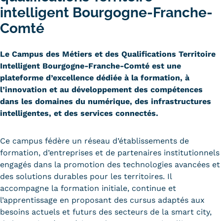
intelligent Bourgogne-Franche-
Carte lieux et centres Cnam en
Comté
BFC
Nos centres administratifs
Le Campus des Métiers et des Qualifications Territoire
Intelligent Bourgogne-Franche-Comté est une
Quoi de neuf au Cnam BFC?
plateforme d’excellence dédiée à la formation, à
l’innovation et au développement des compétences
Actualités
dans les domaines du numérique, des infrastructures
Agenda
intelligentes, et des services connectés.
Revue de presse
Ce campus fédère un réseau d’établissements de
formation, d’entreprises et de partenaires institutionnels
Contact
engagés dans la promotion des technologies avancées et
Contacts services
des solutions durables pour les territoires. Il
accompagne la formation initiale, continue et
Formulaire de contact
l’apprentissage en proposant des cursus adaptés aux
besoins actuels et futurs des secteurs de la smart city,
Formations