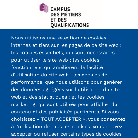
Validation des Acquis de
l'Expérience (VAE)
Validation des études
Nous utilisons une sélection de cookies
supérieures (VES)
internes et tiers sur les pages de ce site web :
Validation des acquis
les cookies essentiels, qui sont nécessaires
pour utiliser le site web ; les cookies
professionnels et personnels
fonctionnels, qui améliorent la facilité
d'utilisation du site web ; les cookies de
(VAPP)
Certifications /
performance, que nous utilisons pour générer
Infos pratiques
des données agrégées sur l'utilisation du site
Labels qualité
web et des statistiques ; et les cookies
Discrimination/égalité/mixité
marketing, qui sont utilisés pour afficher du
contenu et des publicités pertinents. Si vous
Handi'Cnam
13, Rue Ernest
choisissez « TOUT ACCEPTER », vous consentez
Thierry-Mieg
à l'utilisation de tous les cookies. Vous pouvez
Témoignages
90010 BELFORT
accepter ou refuser certains types de cookies
Cedex