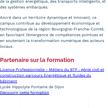
de la gestion énergétique, des transports intelligents, et
Trouver votre formation
des systèmes embarqués.
OFFRE EN BFC
Ancré dans un territoire dynamique et innovant, ce
campus contribue au développement économique et
OFFRE NATIONALE
technologique de la région Bourgogne-Franche-Comté,
en favorisant l’émergence de compétences pointues et
Catalogue national
en soutenant la transformation numérique des acteurs
locaux.
Équivalences, passerelles et
suites de parcours
Partenaire sur la formation
Modalités d'enseignement
Licence Professionnelle - Métiers du BTP : génie civil et
construction parcours Energétique et fluides du
Formation en présentiel
bâtiment
Alternance
Lycée Hippolyte Fontaine de Dijon
Découvrir cette formation
Enseignement à distance