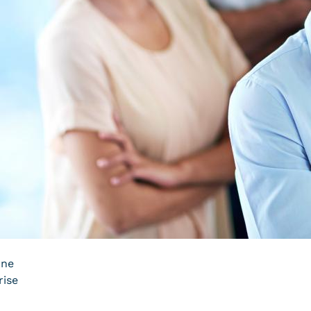
rne
rise