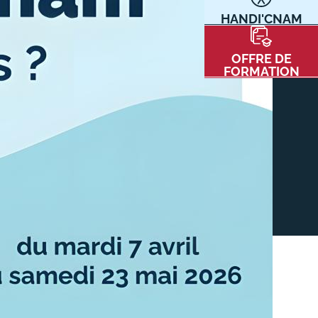
HANDI'CNAM
Communication
Kits communications Cnam
t
OFFRE DE
Prospect
FORMATION
Fiche contact salons, forums,
JPO
nt
ACE PRESSE/MÉDIAS
CARTE INTERACTIVE DES CENTRES