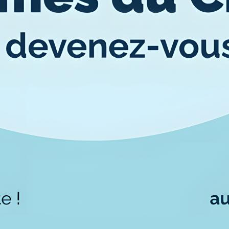
Qualiopi
ce
Le Cnam ICSV
ment à distance
Mobilité internationale e
on des Acquis de
Erasmus
ence (VAE)
Règlement intérieur
on des études
res (VES)
Infos élèves
Modalités d'inscription
on des acquis
onnels et personnels
Tarifs
Modalités de financeme
NOUS RECRUTONS
ESP
Navigation
secondaire