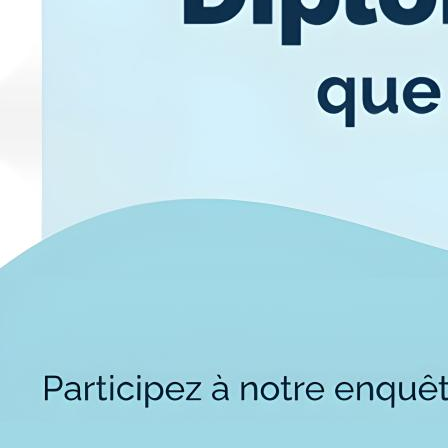
Alternan
Quoi de neuf au Cnam BFC?
Enseigne
Actualités
Validati
Agenda
l'Expéri
Revue de presse
Validati
supérieu
Contact
Validati
Contacts services
professi
Formulaire de contact
(VAPP)
Mentions légales
RGPD
CGU
CGV
Cookies
Menu
Mentions