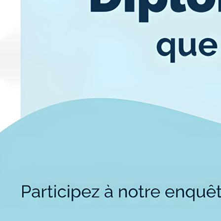
Alternan
Quoi de neuf au Cnam BFC?
Enseigne
Actualités
Validati
Agenda
l'Expéri
Revue de presse
Validati
supérieu
Contact
Validati
Contacts services
professi
Formulaire de contact
(VAPP)
Mentions légales
RGPD
CGU
CGV
Cookies
Menu
Mentions