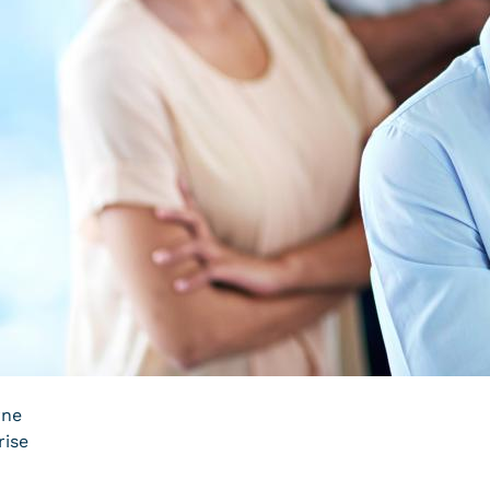
rne
rise