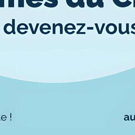
Qualiopi
ce
Le Cnam ICSV
ment à distance
Mobilité internationale e
on des Acquis de
Erasmus
ence (VAE)
Règlement intérieur
on des études
res (VES)
Infos élèves
Modalités d'inscription
on des acquis
onnels et personnels
Tarifs
Modalités de financeme
NOUS RECRUTONS
ESP
Navigation
secondaire