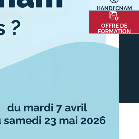
HANDI'CNAM
Communication
Kits communications Cnam
t
OFFRE DE
Prospect
FORMATION
Fiche contact salons, forums,
JPO
nt
ACE PRESSE/MÉDIAS
CARTE INTERACTIVE DES CENTRES