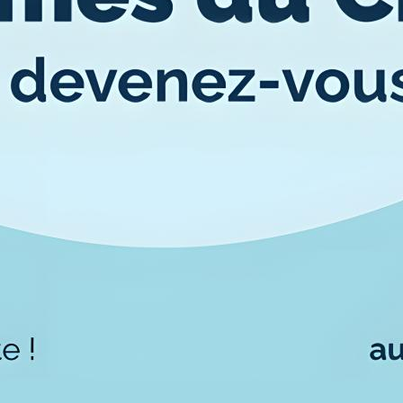
Qualiopi
ce
Le Cnam ICSV
ment à distance
Mobilité internationale e
on des Acquis de
Erasmus
ence (VAE)
Règlement intérieur
on des études
res (VES)
Infos élèves
Modalités d'inscription
on des acquis
onnels et personnels
Tarifs
Modalités de financeme
NOUS RECRUTONS
ESP
Navigation
secondaire