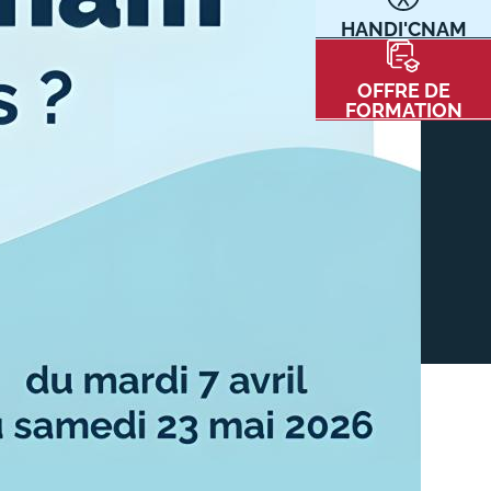
HANDI'CNAM
Communication
Kits communications Cnam
t
OFFRE DE
Prospect
FORMATION
Fiche contact salons, forums,
JPO
nt
ACE PRESSE/MÉDIAS
CARTE INTERACTIVE DES CENTRES