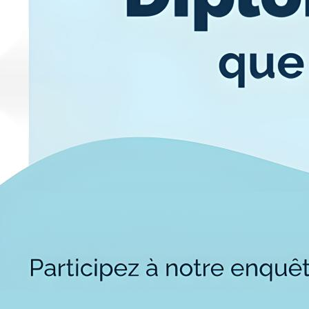
Alternan
Quoi de neuf au Cnam BFC?
Enseigne
Actualités
Validati
Agenda
l'Expéri
Revue de presse
Validati
supérieu
Contact
Validati
Contacts services
professi
Formulaire de contact
(VAPP)
Mentions légales
RGPD
CGU
CGV
Cookies
Menu
Mentions