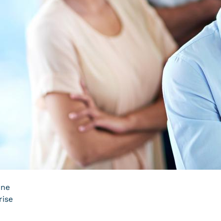
rne
rise