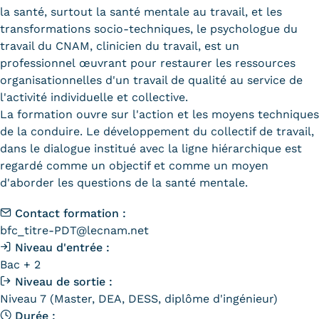
Validation des Acquis de
la santé, surtout la santé mentale au travail, et les
transformations socio-techniques, le psychologue du
l'Expérience (VAE)
travail du CNAM, clinicien du travail, est un
Validation des études
professionnel œuvrant pour restaurer les ressources
organisationnelles d'un travail de qualité au service de
supérieures (VES)
l'activité individuelle et collective.
La formation ouvre sur l'action et les moyens techniques
Validation des acquis
de la conduire. Le développement du collectif de travail,
professionnels et personnels
dans le dialogue institué avec la ligne hiérarchique est
regardé comme un objectif et comme un moyen
(VAPP)
d'aborder les questions de la santé mentale.
Infos pratiques
Contact formation :
Discrimination/égalité/mixité
bfc_titre-PDT@lecnam.net
Niveau d'entrée :
Handi'Cnam
Bac + 2
Niveau de sortie :
Témoignages
Niveau 7 (Master, DEA, DESS, diplôme d'ingénieur)
Durée :