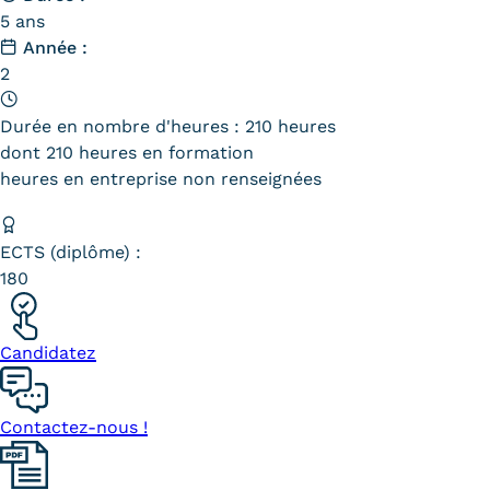
Statistiques
5 ans
Année :
FAQ
2
Lexique
Durée en nombre d'heures : 210 heures
dont 210 heures en formation
Téléchargements
heures en entreprise non renseignées
Qualiopi
ECTS (diplôme) :
Le Cnam ICSV
180
Mobilité internationale et
Erasmus
Candidatez
Règlement intérieur
Contactez-nous !
Infos élèves
Modalités d'inscription