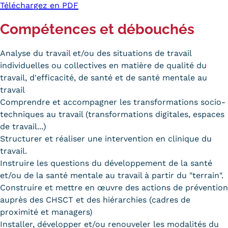
Téléchargez en PDF
Tarifs
Compétences et débouchés
Modalités de financement
Analyse du travail et/ou des situations de travail
Infos entreprises
individuelles ou collectives en matière de qualité du
travail, d'efficacité, de santé et de santé mentale au
Former ses salariés
travail
Comprendre et accompagner les transformations socio-
Accueillir un alternant ?
techniques au travail (transformations digitales, espaces
de travail...)
Taxe d'apprentissage
Structurer et réaliser une intervention en clinique du
Infos enseignants
travail.
Instruire les questions du développement de la santé
Être enseignant au Cnam
et/ou de la santé mentale au travail à partir du "terrain".
Infos partenaires
Construire et mettre en œuvre des actions de prévention
auprès des CHSCT et des hiérarchies (cadres de
Liste des partenaires
proximité et managers)
Installer, développer et/ou renouveler les modalités du
Communication