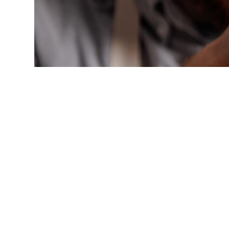
Alternan
Quoi de neuf au Cnam BFC?
Enseigne
Actualités
Validati
Agenda
l'Expéri
Revue de presse
Validati
supérieu
Contact
Validati
Contacts services
professi
Formulaire de contact
(VAPP)
Mentions légales
RGPD
CGU
CGV
Cookies
Menu
Mentions