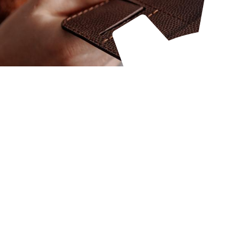
Qualiopi
ce
Le Cnam ICSV
ment à distance
Mobilité internationale e
on des Acquis de
Erasmus
ence (VAE)
Règlement intérieur
on des études
res (VES)
Infos élèves
Modalités d'inscription
on des acquis
onnels et personnels
Tarifs
Modalités de financeme
NOUS RECRUTONS
ESP
Navigation
secondaire