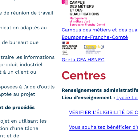
 de réunion de travail
unication adaptés au
Campus des métiers et des quali
Bourgogne-Franche-Comté
s de bureautique
traire les informations
Greta CFA HSNFC
roduit industriel
Centres
t à un client ou
osées à l’aide d’outils
Renseignements administratifs 
daptée au projet
Lieu d'enseignement :
Lycée Le
et de procédés
VÉRIFIER L'ÉLIGIBILITÉ DE
jet en utilisant les
Vous souhaitez bénéficier d
tion d’une tâche
ent et de