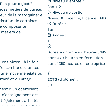
Niveau d'entrée :
PI a pour objectif
Bac + 2
nces métiers de bureau
Niveau de sortie :
eur de la maroquinerie,
Niveau 6 (Licence, Licence LMD,
tisation de certaines
Durée :
une composante
1 an
s métiers de
Année :
1
Durée en nombre d'heures : 18
dont 470 heures en formation
 ont obtenu à la fois
dont 1350 heures en entreprise
l'ensemble des unités
et une moyenne égale ou
utoré et du stage.
ECTS (diplôme) :
60
ment d'un coefficient
té d'enseignement est
nt également affectés