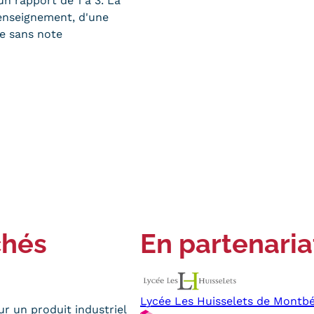
un rapport de 1 à 3. La
'enseignement, d'une
ue sans note
chés
En partenaria
Lycée Les Huisselets de Montbé
r un produit industriel