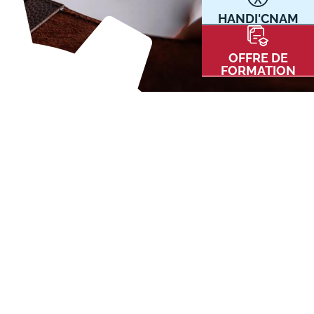
HANDI'CNAM
Communication
Kits communications Cnam
t
OFFRE DE
Prospect
FORMATION
Fiche contact salons, forums,
JPO
nt
ACE PRESSE/MÉDIAS
CARTE INTERACTIVE DES CENTRES