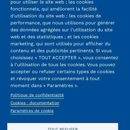
pour utiliser le site web ; les cookies
fonctionnels, qui améliorent la facilité
Kits communications Cnam
d'utilisation du site web ; les cookies de
Certifications /
Prospect
performance, que nous utilisons pour générer
des données agrégées sur l'utilisation du site
Labels qualité
Fiche contact salons, forums,
web et des statistiques ; et les cookies
JPO
marketing, qui sont utilisés pour afficher du
contenu et des publicités pertinents. Si vous
13, Rue Ernest
choisissez « TOUT ACCEPTER », vous consentez
Thierry-Mieg
à l'utilisation de tous les cookies. Vous pouvez
90010 BELFORT
accepter ou refuser certains types de cookies
Cedex
et révoquer votre consentement à tout
moment dans « Paramètres ».
03 84 58 33 10
Politique de confidentialité
Réseaux
Cookies : documentation
Paramètres de cookie
sociaux
TOUT REFUSER