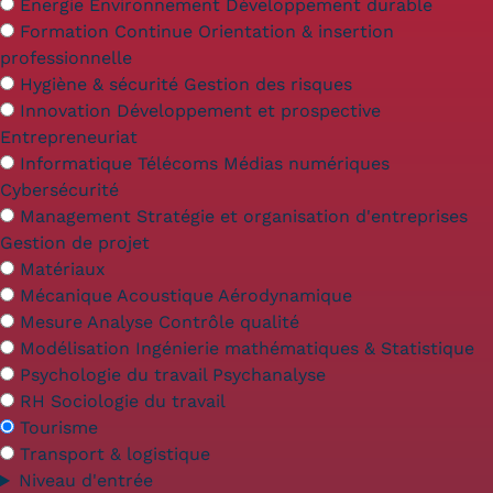
Validation des Acquis de
Énergie Environnement Développement durable
Formation Continue Orientation & insertion
l'Expérience (VAE)
professionnelle
Hygiène & sécurité Gestion des risques
Validation des études
Innovation Développement et prospective
supérieures (VES)
Entrepreneuriat
Informatique Télécoms Médias numériques
Validation des acquis
Cybersécurité
Management Stratégie et organisation d'entreprises
professionnels et personnels
Gestion de projet
Matériaux
(VAPP)
Mécanique Acoustique Aérodynamique
Infos pratiques
Mesure Analyse Contrôle qualité
Modélisation Ingénierie mathématiques & Statistique
Discrimination/égalité/mixité
Psychologie du travail Psychanalyse
RH Sociologie du travail
Handi'Cnam
Tourisme
Témoignages
Transport & logistique
Niveau d'entrée