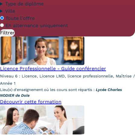
Statistiques
Type de diplôme
Ville
FAQ
En
Toute l'offre
alternance
En alternance uniquement
Lexique
Téléchargements
Qualiopi
Licence Professionnelle - Guide conférencier
Le Cnam ICSV
Niveau 6 : Licence, Licence LMD, licence professionnelle, Maîtrise /
Année 1
Mobilité internationale et
Lieu(x) d'enseignement où les cours sont répartis :
Lycée Charles
Erasmus
NODIER de Dole
Découvrir cette formation
Règlement intérieur
Infos élèves
Modalités d'inscription