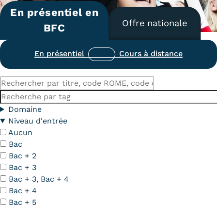
En présentiel en
Carte lieux et centres Cnam en
Offre nationale
BFC
BFC
Nos centres administratifs
En présentiel
Cours à distance
Quoi de neuf au Cnam BFC?
Rechercher
Actualités
par
Mots-
titre,
clés
Domaine
Agenda
code
Niveau d'entrée
ROME,
Aucun
Revue de presse
code
Bac
Contact
du
Bac + 2
diplôme
Bac + 3
Contacts services
Bac + 3, Bac + 4
Bac + 4
Formulaire de contact
Bac + 5
Formations