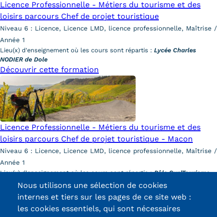
Licence Professionnelle - Métiers du tourisme et des
loisirs parcours Chef de projet touristique
Tarifs
Niveau 6 : Licence, Licence LMD, licence professionnelle, Maîtrise /
Modalités de financement
Année 1
Lieu(x) d'enseignement où les cours sont répartis :
Lycée Charles
Infos entreprises
NODIER de Dole
Découvrir cette formation
Former ses salariés
Accueillir un alternant ?
Taxe d'apprentissage
Licence Professionnelle - Métiers du tourisme et des
loisirs parcours Chef de projet touristique - Macon
Infos enseignants
Niveau 6 : Licence, Licence LMD, licence professionnelle, Maîtrise /
Être enseignant au Cnam
Année 1
Lieu(x) d'enseignement où les cours sont répartis :
Pôle Sup’Tourisme
Infos partenaires
Ozanam à Mâcon
Nous utilisons une sélection de cookies
Découvrir cette formation
Liste des partenaires
internes et tiers sur les pages de ce site web :
les cookies essentiels, qui sont nécessaires
Communication