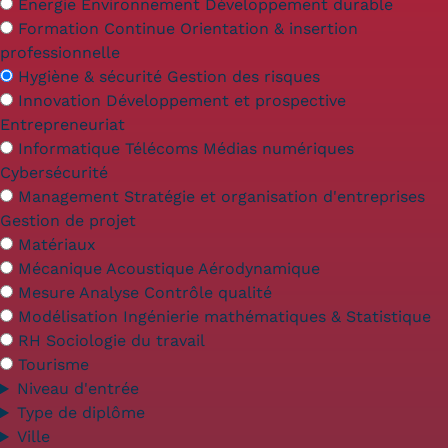
Validation des Acquis de
Énergie Environnement Développement durable
Formation Continue Orientation & insertion
l'Expérience (VAE)
professionnelle
Hygiène & sécurité Gestion des risques
Validation des études
Innovation Développement et prospective
supérieures (VES)
Entrepreneuriat
Informatique Télécoms Médias numériques
Validation des acquis
Cybersécurité
Management Stratégie et organisation d'entreprises
professionnels et personnels
Gestion de projet
Matériaux
(VAPP)
Mécanique Acoustique Aérodynamique
Infos pratiques
Mesure Analyse Contrôle qualité
Modélisation Ingénierie mathématiques & Statistique
Discrimination/égalité/mixité
RH Sociologie du travail
Tourisme
Handi'Cnam
Niveau d'entrée
Témoignages
Type de diplôme
Ville