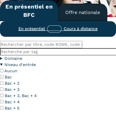
En présentiel en
Carte lieux et centres Cnam en
Offre nationale
BFC
BFC
Nos centres administratifs
En présentiel
Cours à distance
Quoi de neuf au Cnam BFC?
Rechercher
Actualités
par
Mots-
titre,
clés
Domaine
Agenda
code
Niveau d'entrée
ROME,
Aucun
Revue de presse
code
Bac
Contact
du
Bac + 2
diplôme
Bac + 3
Contacts services
Bac + 3, Bac + 4
Bac + 4
Formulaire de contact
Bac + 5
Formations