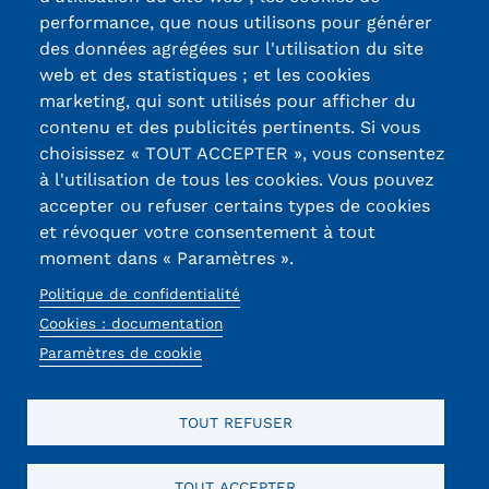
Certifications /
performance, que nous utilisons pour générer
Tarifs
des données agrégées sur l'utilisation du site
Labels qualité
web et des statistiques ; et les cookies
Modalités de financement
marketing, qui sont utilisés pour afficher du
contenu et des publicités pertinents. Si vous
Infos entreprises
13, Rue Ernest
choisissez « TOUT ACCEPTER », vous consentez
Thierry-Mieg
Former ses salariés
à l'utilisation de tous les cookies. Vous pouvez
90010 BELFORT
accepter ou refuser certains types de cookies
Cedex
Accueillir un alternant ?
et révoquer votre consentement à tout
moment dans « Paramètres ».
03 84 58 33 10
Taxe d'apprentissage
Politique de confidentialité
Réseaux
Infos enseignants
Cookies : documentation
sociaux
Paramètres de cookie
Être enseignant au Cnam
Infos partenaires
TOUT REFUSER
Liste des partenaires
Communication
TOUT ACCEPTER