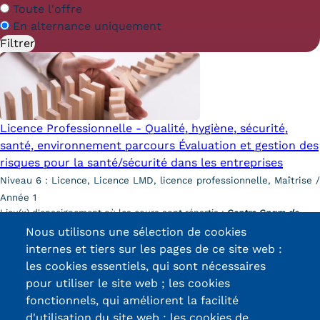
Statistiques
En
Toute l'offre
alternance
En alternance uniquement
FAQ
Lexique
Téléchargements
Licence Professionnelle - Qualité, hygiène, sécurité,
Qualiopi
santé, environnement parcours Évaluation et gestion des
risques pour la santé/sécurité dans les entreprises
Le Cnam ICSV
Niveau 6 : Licence, Licence LMD, licence professionnelle, Maîtrise /
Année 1
Mobilité internationale et
Lieu(x) d'enseignement où les cours sont répartis :
Centre Cnam de
Erasmus
Montbéliard, Lycée Les Huisselets de Montbéliard
Nous utilisons une sélection de cookies
Découvrir cette formation
internes et tiers sur les pages de ce site web :
Règlement intérieur
les cookies essentiels, qui sont nécessaires
pour utiliser le site web ; les cookies
Infos élèves
fonctionnels, qui améliorent la facilité
Modalités d'inscription
d'utilisation du site web ; les cookies de