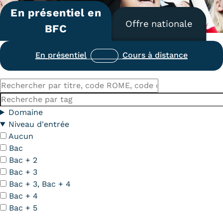
En présentiel en
Carte lieux et centres Cnam en
Offre nationale
BFC
BFC
Nos centres administratifs
En présentiel
Cours à distance
Quoi de neuf au Cnam BFC?
Rechercher
Actualités
par
Mots-
titre,
clés
Domaine
Agenda
code
Niveau d'entrée
ROME,
Aucun
Revue de presse
code
Bac
Contact
du
Bac + 2
diplôme
Bac + 3
Contacts services
Bac + 3, Bac + 4
Bac + 4
Formulaire de contact
Bac + 5
Formations