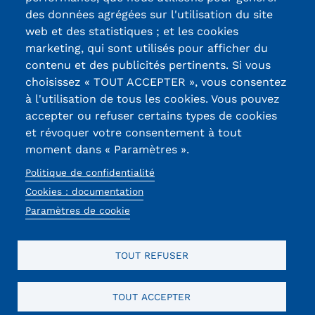
des données agrégées sur l'utilisation du site
Labels qualité
Tarifs
web et des statistiques ; et les cookies
marketing, qui sont utilisés pour afficher du
Modalités de financement
contenu et des publicités pertinents. Si vous
13, Rue Ernest
choisissez « TOUT ACCEPTER », vous consentez
Infos entreprises
Thierry-Mieg
à l'utilisation de tous les cookies. Vous pouvez
90010 BELFORT
Former ses salariés
accepter ou refuser certains types de cookies
Cedex
et révoquer votre consentement à tout
Accueillir un alternant ?
moment dans « Paramètres ».
03 84 58 33 10
Politique de confidentialité
Taxe d'apprentissage
Réseaux
Cookies : documentation
Infos enseignants
sociaux
Paramètres de cookie
Être enseignant au Cnam
TOUT REFUSER
Infos partenaires
Liste des partenaires
TOUT ACCEPTER
Mentions légales
RGPD
CGU
CGV
Cookies
Communication