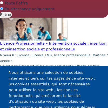
Statistiques
En
Toute l'offre
alternance
En alternance uniquement
FAQ
Lexique
Téléchargements
Licence Professionnelle - Intervention sociale : insertion
Qualiopi
et réinsertion sociale et professionnelle
Niveau 6 : Licence, Licence LMD, licence professionnelle, Maîtrise /
Le Cnam ICSV
Année 1
Lieu(x) d'enseignement où les cours sont répartis :
Centre scolaire
Mobilité internationale et
Notre Dame de Nevers
Nous utilisons une sélection de cookies
Découvrir cette formation
Erasmus
internes et tiers sur les pages de ce site web :
les cookies essentiels, qui sont nécessaires
Règlement intérieur
pour utiliser le site web ; les cookies
fonctionnels, qui améliorent la facilité
Infos élèves
d'utilisation du site web ; les cookies de
Certifications /
Modalités d'inscription
performance, que nous utilisons pour générer