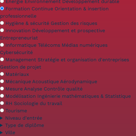
Validation des Acquis de
Énergie Environnement Développement durable
Formation Continue Orientation & insertion
l'Expérience (VAE)
professionnelle
Hygiène & sécurité Gestion des risques
Validation des études
Innovation Développement et prospective
supérieures (VES)
Entrepreneuriat
Informatique Télécoms Médias numériques
Validation des acquis
Cybersécurité
Management Stratégie et organisation d'entreprises
professionnels et personnels
Gestion de projet
Matériaux
(VAPP)
Mécanique Acoustique Aérodynamique
Infos pratiques
Mesure Analyse Contrôle qualité
Modélisation Ingénierie mathématiques & Statistique
Discrimination/égalité/mixité
RH Sociologie du travail
Tourisme
Handi'Cnam
Niveau d'entrée
Témoignages
Type de diplôme
Ville