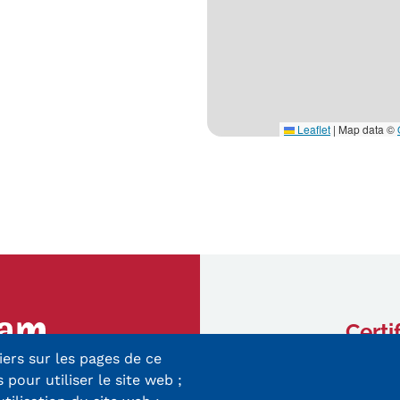
Leaflet
|
Map data ©
Certi
iers sur les pages de ce
ry-Mieg
 pour utiliser le site web ;
 Cedex