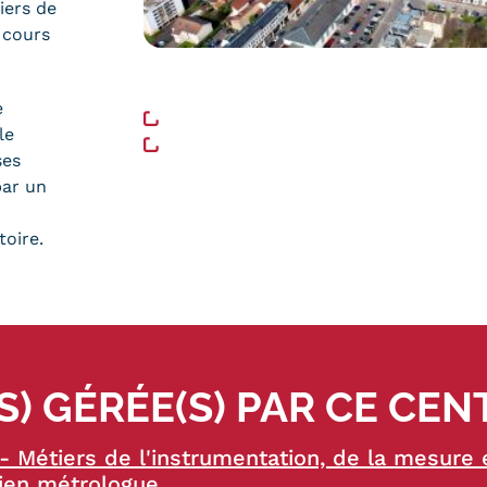
iers de
 cours
Liens utiles
e
https://www.vesoul.fr/
le
https://fr.wikipedia.org/wiki/Vesoul
ses
par un
toire.
) GÉRÉE(S) PAR CE CEN
- Métiers de l'instrumentation, de la mesure 
cien métrologue