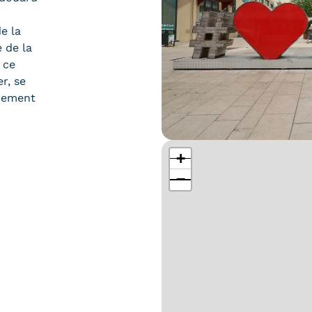
e la
e de la
 ce
r, se
nement
+
−