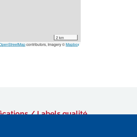
2 km
OpenStreetMap
contributors, Imagery ©
Mapbox
fications / Labels qualité