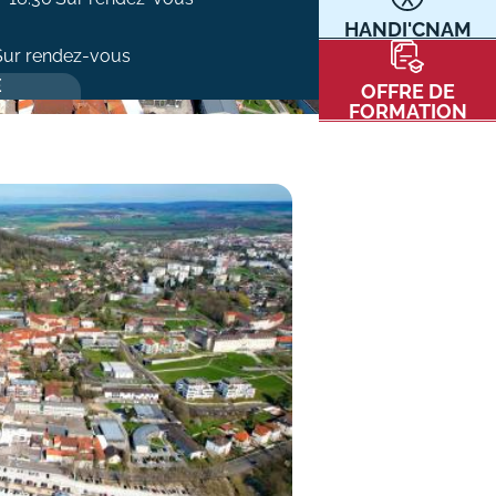
HANDI'CNAM
Communication
Sur rendez-vous
Kits communications Cnam
t
E
OFFRE DE
Prospect
FORMATION
Fiche contact salons, forums,
JPO
nt
ACE PRESSE/MÉDIAS
CARTE INTERACTIVE DES CENTRES