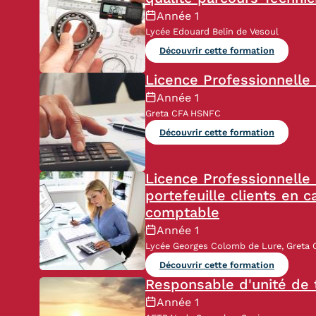
Année 1
Lycée Edouard Belin de Vesoul
Découvrir cette formation
Licence Professionnelle 
Année 1
Greta CFA HSNFC
Découvrir cette formation
Licence Professionnelle 
portefeuille clients en 
comptable
Année 1
Lycée Georges Colomb de Lure, Greta
Découvrir cette formation
Responsable d'unité de t
Année 1