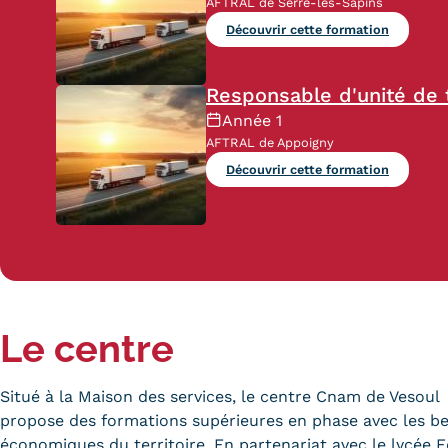
AFTRAL de Serre-les-Sapins
Découvrir cette formation
Responsable d'unité de t
Année 1
AFTRAL de Appoigny
Découvrir cette formation
Le centre
Situé à la Maison des services, le centre Cnam de Vesoul
propose des formations supérieures en phase avec les b
économiques du territoire. En partenariat avec le lycée 