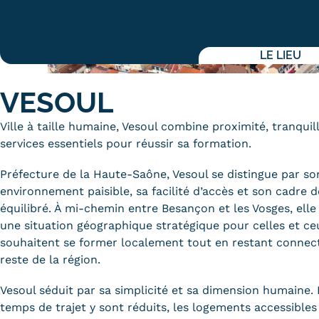
Alternan
Quoi de neuf au Cnam BFC?
Enseigne
Actualités
LE LIEU
Validati
Agenda
l'Expéri
Revue de presse
VESOUL
Validati
supérieu
Contact
Ville à taille humaine, Vesoul combine proximité, tranquill
Validati
Contacts services
services essentiels pour réussir sa formation.
professi
Formulaire de contact
(VAPP)
Préfecture de la Haute-Saône, Vesoul se distingue par so
environnement paisible, sa facilité d’accès et son cadre d
équilibré. À mi-chemin entre Besançon et les Vosges, elle
une situation géographique stratégique pour celles et ce
souhaitent se former localement tout en restant connec
Mentions légales
RGPD
CGU
CGV
Cookies
reste de la région.
Menu
Vesoul séduit par sa simplicité et sa dimension humaine.
Mentions
temps de trajet y sont réduits, les logements accessibles 