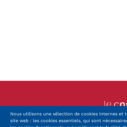
Nous utilisons une sélection de cookies internes et t
13, Rue Ernest Thier
site web : les cookies essentiels, qui sont nécessaires
90010 BELFORT