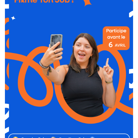
Trouver votre formation
OFFRE EN BFC
OFFRE NATIONALE
Catalogue national
Équivalences, passerelles et
suites de parcours
Modalités d'enseignement
Formation en présentiel
Alternance
Enseignement à distance