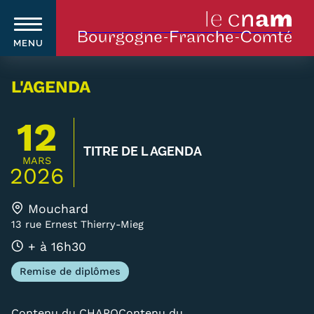
MENU
Aller
au
L'AGENDA
contenu
principal
12
TITRE DE L AGENDA
Qui sommes-nous ?
Navigation
MARS
2026
principale
Le Cnam
Mouchard
Le Cnam en Bourgogne Franche-
13 rue Ernest Thierry-Mieg
Comté
+ à 16h30
Remise de diplômes
Nos équipes Cnam BFC
Où sommes-nous ?
Contenu du CHAPOContenu du