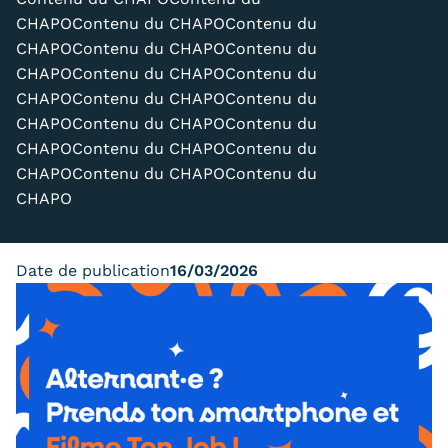
Carte lieux et centres Cnam en
CHAPOContenu du CHAPOContenu du
CHAPOContenu du CHAPOContenu du
BFC
CHAPOContenu du CHAPOContenu du
CHAPOContenu du CHAPOContenu du
Nos centres administratifs
CHAPOContenu du CHAPOContenu du
Quoi de neuf au Cnam BFC?
CHAPOContenu du CHAPOContenu du
CHAPOContenu du CHAPOContenu du
Actualités
CHAPO
Agenda
Date de publication
16/03/2026
Revue de presse
Contact
Contacts services
Formulaire de contact
Formations