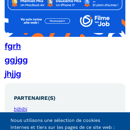
Validation des Acquis de
l'Expérience (VAE)
Validation des études
supérieures (VES)
fgrh
Validation des acquis
ggjgg
professionnels et personnels
(VAPP)
jhjjg
Infos pratiques
Discrimination/égalité/mixité
PARTENAIRE(S)
Handi'Cnam
hjjhjhj
Témoignages
Nous utilisons une sélection de cookies
internes et tiers sur les pages de ce site web :