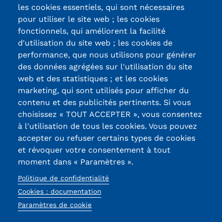
Statistiques
les cookies essentiels, qui sont nécessaires
pour utiliser le site web ; les cookies
FAQ
fonctionnels, qui améliorent la facilité
d'utilisation du site web ; les cookies de
Lexique
Certifications /
performance, que nous utilisons pour générer
des données agrégées sur l'utilisation du site
Labels qualité
Téléchargements
web et des statistiques ; et les cookies
marketing, qui sont utilisés pour afficher du
Qualiopi
contenu et des publicités pertinents. Si vous
13, Rue Ernest
choisissez « TOUT ACCEPTER », vous consentez
Le Cnam ICSV
Thierry-Mieg
à l'utilisation de tous les cookies. Vous pouvez
90010 BELFORT
accepter ou refuser certains types de cookies
Mobilité internationale et
Cedex
et révoquer votre consentement à tout
Erasmus
moment dans « Paramètres ».
03 84 58 33 10
Politique de confidentialité
Règlement intérieur
Réseaux
Cookies : documentation
Infos élèves
sociaux
Paramètres de cookie
Modalités d'inscription