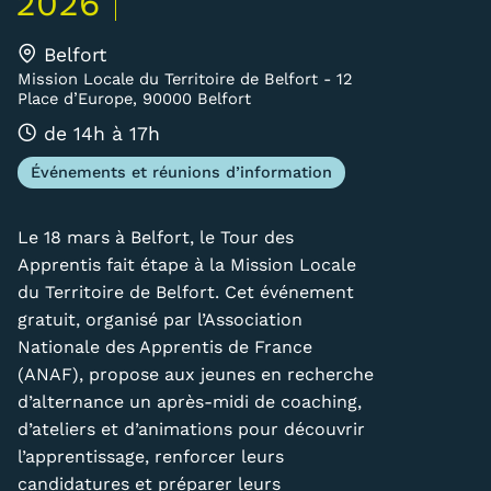
2026
Carte lieux et centres Cnam en
Belfort
BFC
Mission Locale du Territoire de Belfort - 12
Place d’Europe, 90000 Belfort
Nos centres administratifs
de 14h à 17h
Quoi de neuf au Cnam BFC?
Événements et réunions d’information
Actualités
Le 18 mars à Belfort, le Tour des
Agenda
Apprentis fait étape à la Mission Locale
du Territoire de Belfort. Cet événement
Revue de presse
gratuit, organisé par l’Association
Contact
Nationale des Apprentis de France
(ANAF), propose aux jeunes en recherche
Contacts services
d’alternance un après-midi de coaching,
d’ateliers et d’animations pour découvrir
Formulaire de contact
l’apprentissage, renforcer leurs
Formations
candidatures et préparer leurs