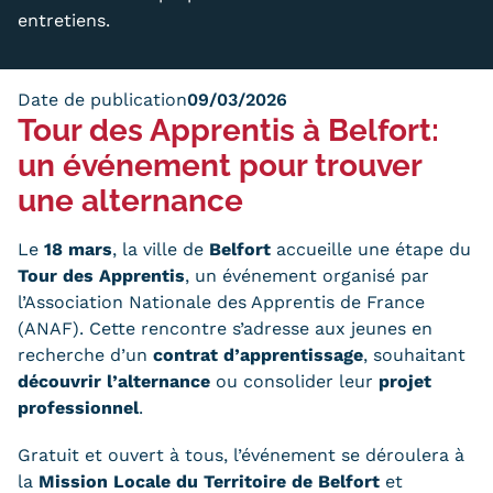
entretiens.
Trouver votre formation
OFFRE EN BFC
Date de publication
09/03/2026
OFFRE NATIONALE
Tour des Apprentis à Belfort:
un événement pour trouver
Catalogue national
une
alternance
Équivalences, passerelles et
Le
18 mars
, la ville de
Belfort
accueille une étape du
suites de parcours
Tour des Apprentis
, un événement organisé par
l’Association Nationale des Apprentis de France
Modalités d'enseignement
(ANAF). Cette rencontre s’adresse aux jeunes en
Formation en présentiel
recherche d’un
contrat d’apprentissage
, souhaitant
découvrir l’alternance
ou consolider leur
projet
Alternance
professionnel
.
Enseignement à distance
Gratuit et ouvert à tous, l’événement se déroulera à
la
Mission Locale du Territoire de Belfort
et