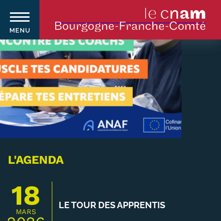
MENU
Aller
au
contenu
principal
Qui sommes-nous ?
Navigation
principale
Le Cnam
Le Cnam en Bourgogne Franche-
L'AGENDA
Comté
18
Nos équipes Cnam BFC
LE TOUR DES APPRENTIS
MARS
Où sommes-nous ?