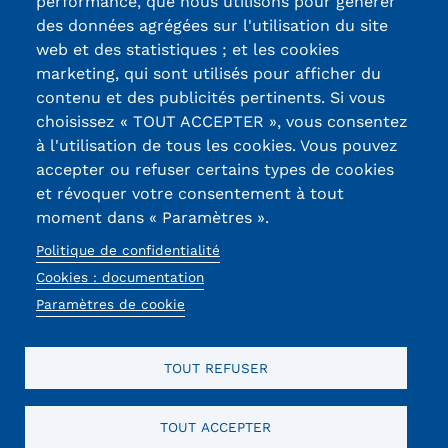
Certifications /
performance, que nous utilisons pour générer
des données agrégées sur l'utilisation du site
Labels qualité
web et des statistiques ; et les cookies
marketing, qui sont utilisés pour afficher du
contenu et des publicités pertinents. Si vous
13, Rue Ernest
choisissez « TOUT ACCEPTER », vous consentez
Thierry-Mieg
à l'utilisation de tous les cookies. Vous pouvez
90010 BELFORT
accepter ou refuser certains types de cookies
Cedex
et révoquer votre consentement à tout
moment dans « Paramètres ».
03 84 58 33 10
Politique de confidentialité
Réseaux
Cookies : documentation
sociaux
Paramètres de cookie
TOUT REFUSER
TOUT ACCEPTER
Mentions légales
RGPD
CGU
CGV
Cookies