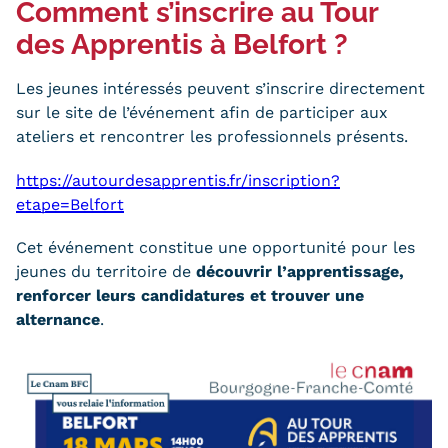
Comment s’inscrire au Tour
des Apprentis à Belfort ?
Tarifs
Modalités de financement
Les jeunes intéressés peuvent s’inscrire directement
sur le site de l’événement afin de participer aux
Infos entreprises
ateliers et rencontrer les professionnels présents.
Former ses salariés
https://autourdesapprentis.fr/inscription?
etape=Belfort
Accueillir un alternant ?
Cet événement constitue une opportunité pour les
Taxe d'apprentissage
jeunes du territoire de
découvrir l’apprentissage,
Infos enseignants
renforcer leurs candidatures et trouver une
alternance
.
Être enseignant au Cnam
Infos partenaires
Liste des partenaires
Communication