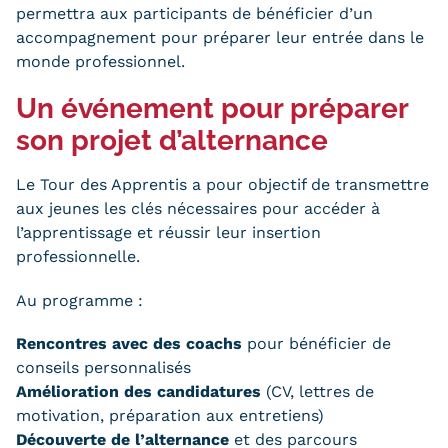
Validation des Acquis de
permettra aux participants de bénéficier d’un
accompagnement pour préparer leur entrée dans le
l'Expérience (VAE)
monde professionnel.
Validation des études
Un événement pour préparer
supérieures (VES)
son projet d’alternance
Validation des acquis
Le Tour des Apprentis a pour objectif de transmettre
professionnels et personnels
aux jeunes les clés nécessaires pour accéder à
l’apprentissage et réussir leur insertion
(VAPP)
professionnelle.
Infos pratiques
Au programme :
Discrimination/égalité/mixité
Rencontres avec des coachs
pour bénéficier de
conseils personnalisés
Handi'Cnam
Amélioration des candidatures
(CV, lettres de
Témoignages
motivation, préparation aux entretiens)
Découverte de l’alternance
et des parcours