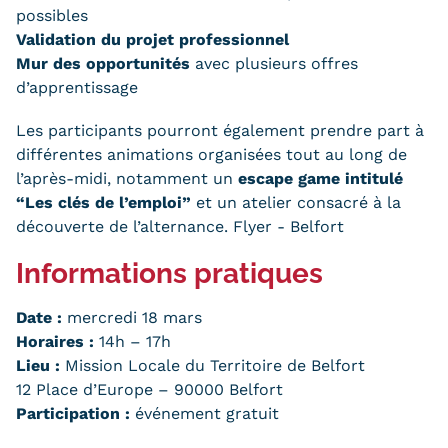
Statistiques
possibles
Validation du projet professionnel
FAQ
Mur des opportunités
avec plusieurs offres
d’apprentissage
Lexique
Les participants pourront également prendre part à
Téléchargements
différentes animations organisées tout au long de
l’après-midi, notamment un
escape game intitulé
Qualiopi
“Les clés de l’emploi”
et un atelier consacré à la
découverte de l’alternance. Flyer - Belfort
Le Cnam ICSV
Informations pratiques
Mobilité internationale et
Date :
mercredi 18 mars
Erasmus
Horaires :
14h – 17h
Règlement intérieur
Lieu :
Mission Locale du Territoire de Belfort
12 Place d’Europe – 90000 Belfort
Infos élèves
Participation :
événement gratuit
Modalités d'inscription