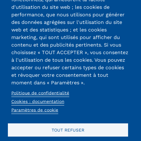
d'utilisation du site web ; les cookies de
Certifications /
performance, que nous utilisons pour générer
des données agrégées sur l'utilisation du site
Labels qualité
web et des statistiques ; et les cookies
marketing, qui sont utilisés pour afficher du
contenu et des publicités pertinents. Si vous
13, Rue Ernest
choisissez « TOUT ACCEPTER », vous consentez
Thierry-Mieg
à l'utilisation de tous les cookies. Vous pouvez
90010 BELFORT
accepter ou refuser certains types de cookies
Cedex
et révoquer votre consentement à tout
moment dans « Paramètres ».
03 84 58 33 10
Politique de confidentialité
Réseaux
Cookies : documentation
sociaux
Paramètres de cookie
TOUT REFUSER