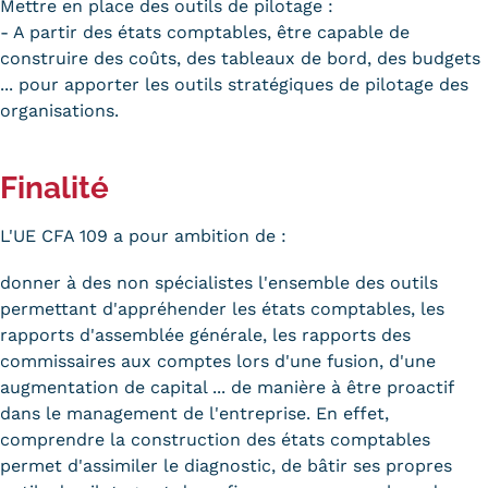
Mettre en place des outils de pilotage :
Statistiques
- A partir des états comptables, être capable de
construire des coûts, des tableaux de bord, des budgets
FAQ
... pour apporter les outils stratégiques de pilotage des
Lexique
organisations.
Téléchargements
Finalité
Qualiopi
L'UE CFA 109 a pour ambition de :
Le Cnam ICSV
donner à des non spécialistes l'ensemble des outils
Mobilité internationale et
permettant d'appréhender les états comptables, les
rapports d'assemblée générale, les rapports des
Erasmus
commissaires aux comptes lors d'une fusion, d'une
augmentation de capital ... de manière à être proactif
Règlement intérieur
dans le management de l'entreprise. En effet,
Infos élèves
comprendre la construction des états comptables
permet d'assimiler le diagnostic, de bâtir ses propres
Modalités d'inscription