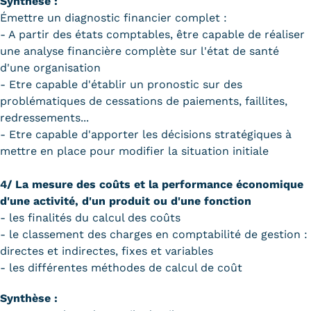
Synthèse :
Validation des Acquis de
Émettre un diagnostic financier complet :
l'Expérience (VAE)
- A partir des états comptables, être capable de réaliser
une analyse financière complète sur l'état de santé
Validation des études
d'une organisation
- Etre capable d'établir un pronostic sur des
supérieures (VES)
problématiques de cessations de paiements, faillites,
Validation des acquis
redressements...
- Etre capable d'apporter les décisions stratégiques à
professionnels et personnels
mettre en place pour modifier la situation initiale
(VAPP)
4/ La mesure des coûts et la performance économique
Infos pratiques
d'une activité, d'un produit ou d'une fonction
- les finalités du calcul des coûts
Discrimination/égalité/mixité
- le classement des charges en comptabilité de gestion :
directes et indirectes, fixes et variables
Handi'Cnam
- les différentes méthodes de calcul de coût
Témoignages
Synthèse :