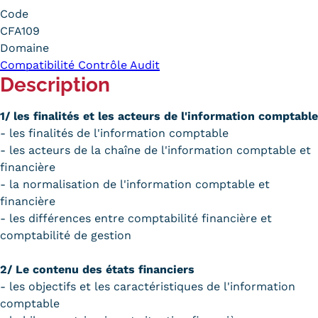
Code
Carte lieux et centres Cnam en
CFA109
BFC
Domaine
Compatibilité Contrôle Audit
Nos centres administratifs
Description
Quoi de neuf au Cnam BFC?
1/ les finalités et les acteurs de l'information comptable
Actualités
- les finalités de l'information comptable
- les acteurs de la chaîne de l'information comptable et
Agenda
financière
- la normalisation de l'information comptable et
Revue de presse
financière
- les différences entre comptabilité financière et
Contact
comptabilité de gestion
Contacts services
2/ Le contenu des états financiers
Formulaire de contact
- les objectifs et les caractéristiques de l'information
comptable
Formations