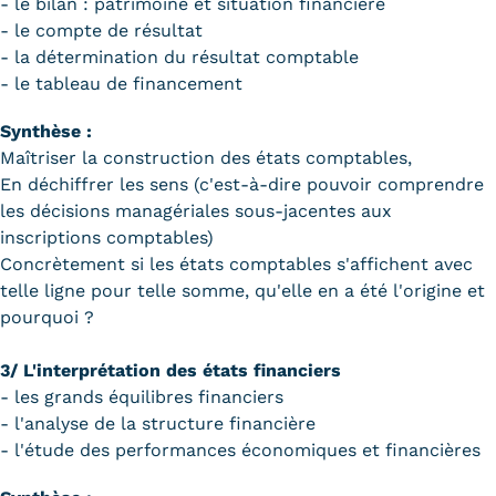
- le bilan : patrimoine et situation financière
Trouver votre formation
- le compte de résultat
- la détermination du résultat comptable
OFFRE EN BFC
- le tableau de financement
OFFRE NATIONALE
Synthèse :
Maîtriser la construction des états comptables,
Catalogue national
En déchiffrer les sens (c'est-à-dire pouvoir comprendre
les décisions managériales sous-jacentes aux
Équivalences, passerelles et
inscriptions comptables)
suites de parcours
Concrètement si les états comptables s'affichent avec
telle ligne pour telle somme, qu'elle en a été l'origine et
Modalités d'enseignement
pourquoi ?
Formation en présentiel
3/ L'interprétation des états financiers
- les grands équilibres financiers
Alternance
- l'analyse de la structure financière
Enseignement à distance
- l'étude des performances économiques et financières