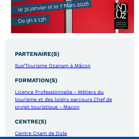
Statistiques
FAQ
Lexique
Téléchargements
PARTENAIRE(S)
Qualiopi
Sup’Tourisme Ozanam à Mâcon
Le Cnam ICSV
FORMATION(S)
Mobilité internationale et
Licence Professionnelle - Métiers du
Erasmus
tourisme et des loisirs parcours Chef de
projet touristique - Macon
Règlement intérieur
CENTRE(S)
Infos élèves
Centre Cnam de Dole
Modalités d'inscription