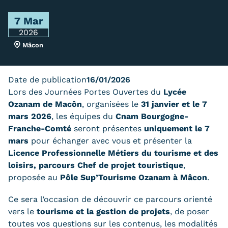
Trouver votre formation
7 Mar
2026
OFFRE EN BFC
Mâcon
OFFRE NATIONALE
Catalogue national
Date de publication
16/01/2026
Lors des Journées Portes Ouvertes du
Lycée
Équivalences, passerelles et
Ozanam de Macôn
, organisées le
31 janvier et le 7
mars 2026
, les équipes du
Cnam Bourgogne-
suites de parcours
Franche-Comté
seront présentes
uniquement le 7
mars
pour échanger avec vous et présenter la
Modalités d'enseignement
Licence Professionnelle Métiers du tourisme et des
Formation en présentiel
loisirs, parcours Chef de projet touristique
,
proposée au
Pôle Sup’Tourisme Ozanam à Mâcon
.
Alternance
Ce sera l’occasion de découvrir ce parcours orienté
Enseignement à distance
vers le
tourisme et la gestion de projets
, de poser
toutes vos questions sur les contenus, les modalités