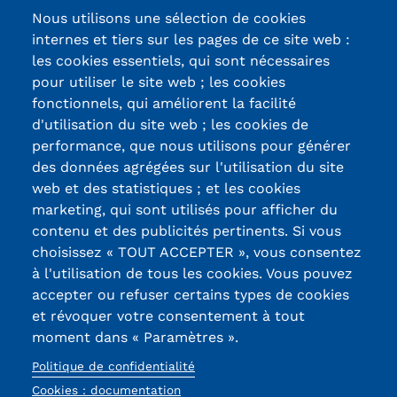
Nous utilisons une sélection de cookies
Tarifs
internes et tiers sur les pages de ce site web :
les cookies essentiels, qui sont nécessaires
Modalités de financement
pour utiliser le site web ; les cookies
fonctionnels, qui améliorent la facilité
Infos entreprises
d'utilisation du site web ; les cookies de
Certifications /
Former ses salariés
performance, que nous utilisons pour générer
des données agrégées sur l'utilisation du site
Labels qualité
Accueillir un alternant ?
web et des statistiques ; et les cookies
marketing, qui sont utilisés pour afficher du
Taxe d'apprentissage
contenu et des publicités pertinents. Si vous
13, Rue Ernest
choisissez « TOUT ACCEPTER », vous consentez
Infos enseignants
Thierry-Mieg
à l'utilisation de tous les cookies. Vous pouvez
90010 BELFORT
Être enseignant au Cnam
accepter ou refuser certains types de cookies
Cedex
et révoquer votre consentement à tout
Infos partenaires
moment dans « Paramètres ».
03 84 58 33 10
Liste des partenaires
Politique de confidentialité
Réseaux
Cookies : documentation
Communication