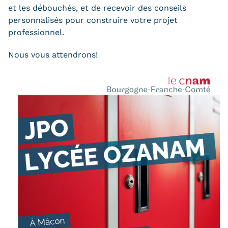
Validation des Acquis de
et les débouchés, et de recevoir des conseils
personnalisés pour construire votre projet
l'Expérience (VAE)
professionnel.
Validation des études
Nous vous attendrons!
supérieures (VES)
Validation des acquis
professionnels et personnels
(VAPP)
Infos pratiques
Discrimination/égalité/mixité
Handi'Cnam
Témoignages