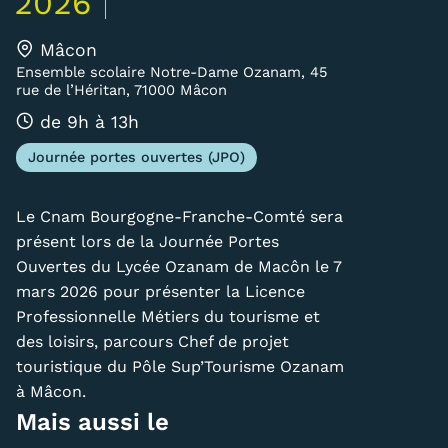
2026
Carte lieux et centres Cnam en
Mâcon
BFC
Ensemble scolaire Notre-Dame Ozanam, 45
rue de l’Héritan, 71000 Mâcon
Nos centres administratifs
de 9h à 13h
Quoi de neuf au Cnam BFC?
Journée portes ouvertes (JPO)
Actualités
Le Cnam Bourgogne-Franche-Comté sera
Agenda
présent lors de la Journée Portes
Ouvertes du Lycée Ozanam de Macôn le 7
Revue de presse
mars 2026 pour présenter la Licence
Contact
Professionnelle Métiers du tourisme et
des loisirs, parcours Chef de projet
Contacts services
touristique du Pôle Sup’Tourisme Ozanam
à Mâcon.
Formulaire de contact
Mais aussi le
Formations