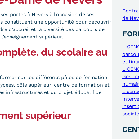
Centre
ses portes à Nevers à l’occasion de ses
de Nev
us constituent une opportunité pour découvrir
re d’accueil et la diversité des parcours de
FOR
 l’enseignement supérieur.
LICEN
omplète, du scolaire au
parcou
et fin
LICENC
Gestio
former sur les différents pôles de formation
humain
lycées, pôle supérieur, centre de formation et
Licenc
s infrastructures et du projet éducatif de
Interve
inserti
ement supérieur
sociale
CEN