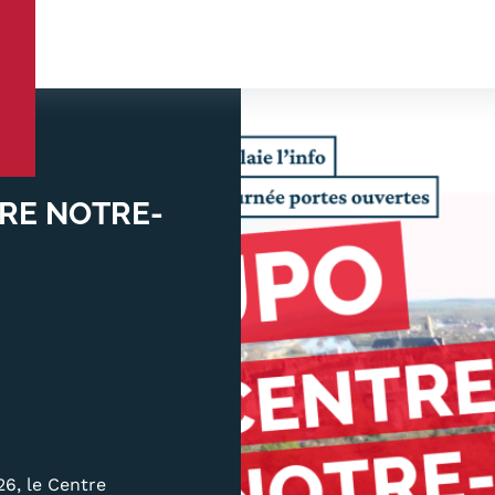
ORMATIONS
ENTREPRISES
IRE NOTRE-
s
Infos pratiques
votre formation
Discrimination/égalité/
FRE EN BFC
Handi'Cnam
FFRE NATIONALE
Témoignages
e national
Statistiques
nces, passerelles et
FAQ
e parcours
Lexique
d'enseignement
Téléchargements
26, le Centre
n en présentiel