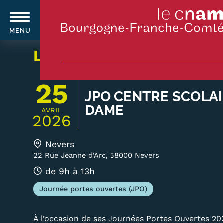
MENU
Aller
L'AGENDA
au
MISSIONS DU CNAM
F
contenu
principal
25
JPO CENTRE SCOLA
DAME
AVRIL
Qui sommes-nous ?
Formation
Navigation
2026
Le Cnam
Trouver 
principale
OF
Le Cnam en Bourgogne Franche-
Nevers
O
Comté
22 Rue Jeanne d'Arc, 58000 Nevers
Catalogu
Nos équipes Cnam BFC
de 9h à 13h
Équivale
Où sommes-nous ?
suites d
Journée portes ouvertes (JPO)
Carte lieux et centres Cnam en
BFC
Modalités 
À l’occasion de ses Journées Portes Ouvertes 20
Formatio
Nos centres administratifs