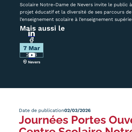
Scolaire Notre-Dame de Nevers invite le public 
Alternan
projet éducatif et la diversité de ses parcours d
Quoi de neuf au Cnam BFC?
Enseigne
Actualités
l’enseignement scolaire à l’enseignement supérie
Validati
Mais aussi le
Agenda
l'Expéri
Réseaux
Revue de presse
Validati
sociaux
supérieu
7 Mar
Contact
Validati
2026
Contacts services
professi
Nevers
Formulaire de contact
(VAPP)
Mentions légales
RGPD
CGU
CGV
Cookies
Date de publication
02/03/2026
Menu
Journées Portes Ouv
Mentions
Centre Scolaire Not