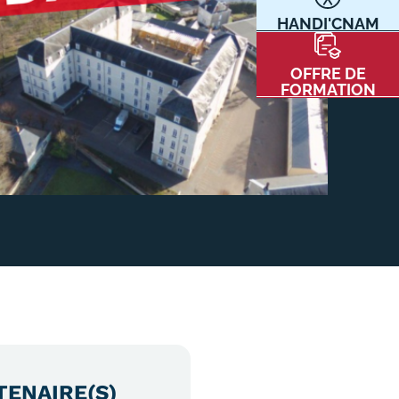
HANDI'CNAM
Communication
Kits communications Cnam
t
OFFRE DE
Prospect
FORMATION
Fiche contact salons, forums,
JPO
nt
ACE PRESSE/MÉDIAS
CARTE INTERACTIVE DES CENTRES
TENAIRE(S)