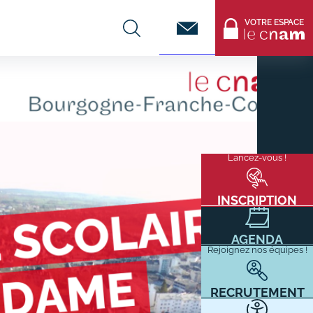
Contact
VOTRE ESPACE
CENTRES DE FORMATION
Infos entreprises
Lancez-vous !
Menu
mixité
Former ses salariés
flottant
Accueillir un alternant ?
INSCRIPTION
Taxe d'apprentissage
AGENDA
Infos enseignants
Rejoignez nos équipes !
Être enseignant au Cnam
Infos partenaires
RECRUTEMENT
Liste des partenaires