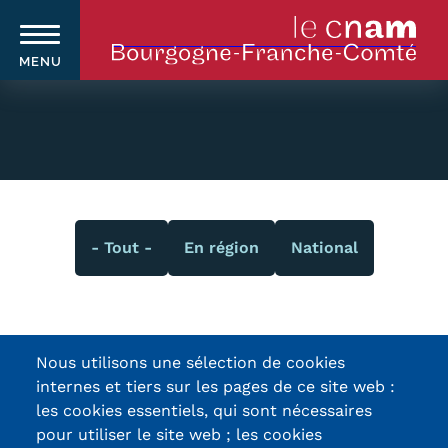
MENU
Aller
au
contenu
principal
Classification
Qui sommes-nous ?
Navigation
- Tout -
En région
National
principale
Le Cnam
Le Cnam en Bourgogne Franche-
Comté
Nous utilisons une sélection de cookies
internes et tiers sur les pages de ce site web :
Nos équipes Cnam BFC
Certifications /
les cookies essentiels, qui sont nécessaires
Où sommes-nous ?
pour utiliser le site web ; les cookies