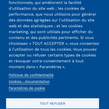
Labels qualité
fonctionnels, qui améliorent la facilité
Carte lieux et centres Cnam en
d'utilisation du site web ; les cookies de
performance, que nous utilisons pour générer
BFC
13, Rue Ernest
des données agrégées sur l'utilisation du site
Thierry-Mieg
Nos centres administratifs
web et des statistiques ; et les cookies
90010 BELFORT
marketing, qui sont utilisés pour afficher du
Quoi de neuf au Cnam BFC?
Cedex
contenu et des publicités pertinents. Si vous
choisissez « TOUT ACCEPTER », vous consentez
Actualités
03 84 58 33 10
à l'utilisation de tous les cookies. Vous pouvez
accepter ou refuser certains types de cookies
Agenda
Réseaux
et révoquer votre consentement à tout
sociaux
Revue de presse
moment dans « Paramètres ».
Politique de confidentialité
Contact
Cookies : documentation
Contacts services
Paramètres de cookie
Formulaire de contact
Mentions légales
RGPD
CGU
CGV
Cookies
Menu
TOUT REFUSER
Formations