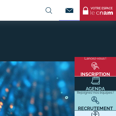
Contact
VOTRE ESPACE
CENTRES DE FORMATION
Infos entreprises
Lancez-vous !
Menu
mixité
Former ses salariés
flottant
Accueillir un alternant ?
INSCRIPTION
Taxe d'apprentissage
AGENDA
Infos enseignants
Rejoignez nos équipes !
Être enseignant au Cnam
Infos partenaires
RECRUTEMENT
Liste des partenaires