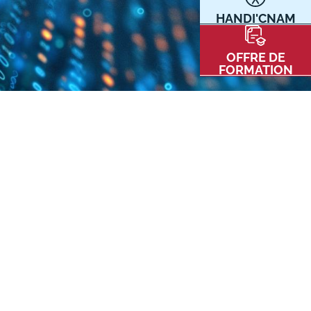
HANDI'CNAM
Communication
Kits communications Cnam
t
OFFRE DE
Prospect
FORMATION
Fiche contact salons, forums,
JPO
nt
ACE PRESSE/MÉDIAS
CARTE INTERACTIVE DES CENTRES