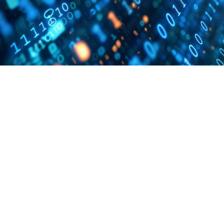
Qualiopi
ce
Le Cnam ICSV
ment à distance
Mobilité internationale e
on des Acquis de
Erasmus
ence (VAE)
Règlement intérieur
on des études
res (VES)
Infos élèves
Modalités d'inscription
on des acquis
onnels et personnels
Tarifs
Modalités de financeme
NOUS RECRUTONS
ESP
Navigation
secondaire