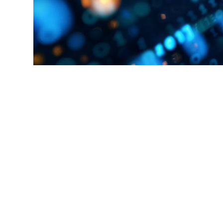
Alternan
Quoi de neuf au Cnam BFC?
Enseigne
Actualités
Validati
Agenda
l'Expéri
Revue de presse
Validati
supérieu
Contact
Validati
Contacts services
professi
Formulaire de contact
(VAPP)
Mentions légales
RGPD
CGU
CGV
Cookies
Menu
Mentions