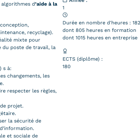
Année :
 algorithmes d
’aide à la
1
Durée en nombre d'heures : 18
(conception,
dont 805 heures en formation
aintenance, recyclage).
dont 1015 heures en entreprise
alité mixte pour
 du poste de travail, la
ECTS (diplôme) :
180
) s à:
les changements, les
e.
re respecter les règles,
de projet.
étaire.
ser la sécurité de
 d’information.
e et sociale de