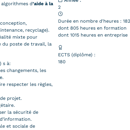
Année :
 algorithmes d
’aide à la
2
Durée en nombre d'heures : 18
(conception,
dont 805 heures en formation
aintenance, recyclage).
dont 1015 heures en entreprise
alité mixte pour
 du poste de travail, la
ECTS (diplôme) :
180
) s à:
les changements, les
e.
re respecter les règles,
de projet.
étaire.
ser la sécurité de
 d’information.
e et sociale de