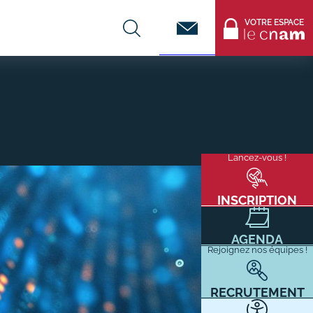
Contact
VOTRE ESPACE
CENTRES DE FORMATION
Infos entreprises
Lancez-vous !
Menu
mixité
Former ses salariés
flottant
Accueillir un alternant ?
INSCRIPTION
Taxe d'apprentissage
AGENDA
Infos enseignants
Rejoignez nos équipes !
Être enseignant au Cnam
Infos partenaires
RECRUTEMENT
Liste des partenaires