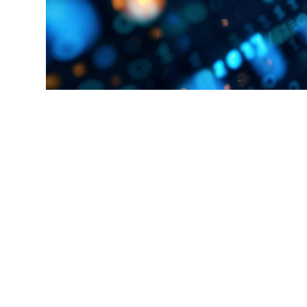
Alternan
Quoi de neuf au Cnam BFC?
Enseigne
Actualités
Validati
Agenda
l'Expéri
Revue de presse
Validati
supérieu
Contact
Validati
Contacts services
professi
Formulaire de contact
(VAPP)
Mentions légales
RGPD
CGU
CGV
Cookies
Menu
Mentions