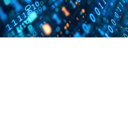
Qualiopi
ce
Le Cnam ICSV
ment à distance
Mobilité internationale e
on des Acquis de
Erasmus
ence (VAE)
Règlement intérieur
on des études
res (VES)
Infos élèves
Modalités d'inscription
on des acquis
onnels et personnels
Tarifs
Modalités de financeme
NOUS RECRUTONS
ESP
Navigation
secondaire