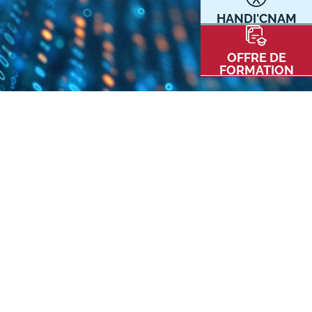
HANDI'CNAM
Communication
Kits communications Cnam
t
OFFRE DE
Prospect
FORMATION
Fiche contact salons, forums,
JPO
nt
ACE PRESSE/MÉDIAS
CARTE INTERACTIVE DES CENTRES