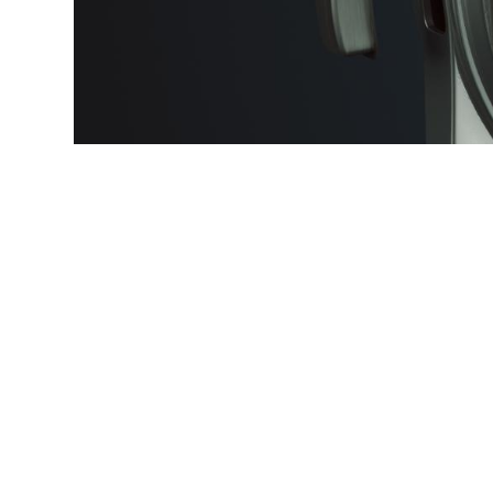
Alternan
Quoi de neuf au Cnam BFC?
Enseigne
Actualités
Validati
Agenda
l'Expéri
Revue de presse
Validati
supérieu
Contact
Validati
Contacts services
professi
Formulaire de contact
(VAPP)
Mentions légales
RGPD
CGU
CGV
Cookies
Menu
Mentions