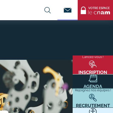
Contact
VOTRE ESPACE
CENTRES DE FORMATION
Infos entreprises
Lancez-vous !
Menu
mixité
Former ses salariés
flottant
Accueillir un alternant ?
INSCRIPTION
Taxe d'apprentissage
AGENDA
Infos enseignants
Rejoignez nos équipes !
Être enseignant au Cnam
Infos partenaires
RECRUTEMENT
Liste des partenaires