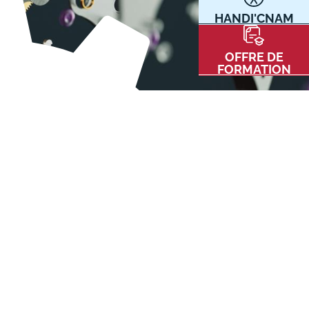
HANDI'CNAM
Communication
Kits communications Cnam
t
OFFRE DE
Prospect
FORMATION
Fiche contact salons, forums,
JPO
nt
ACE PRESSE/MÉDIAS
CARTE INTERACTIVE DES CENTRES