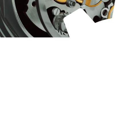
Qualiopi
ce
Le Cnam ICSV
ment à distance
Mobilité internationale e
on des Acquis de
Erasmus
ence (VAE)
Règlement intérieur
on des études
res (VES)
Infos élèves
Modalités d'inscription
on des acquis
onnels et personnels
Tarifs
Modalités de financeme
NOUS RECRUTONS
ESP
Navigation
secondaire