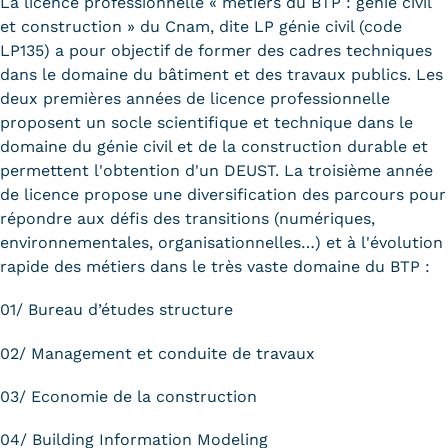
Validation des Acquis de
La licence professionnelle « métiers du BTP : génie civil
et construction » du Cnam, dite LP génie civil (code
l'Expérience (VAE)
LP135) a pour objectif de former des cadres techniques
dans le domaine du bâtiment et des travaux publics. Les
Validation des études
deux premières années de licence professionnelle
proposent un socle scientifique et technique dans le
supérieures (VES)
domaine du génie civil et de la construction durable et
Validation des acquis
permettent l'obtention d'un DEUST. La troisième année
de licence propose une diversification des parcours pour
professionnels et personnels
répondre aux défis des transitions (numériques,
environnementales, organisationnelles…) et à l'évolution
(VAPP)
rapide des métiers dans le très vaste domaine du BTP :
Infos pratiques
01/ Bureau d’études structure
Discrimination/égalité/mixité
02/ Management et conduite de travaux
Handi'Cnam
03/ Economie de la construction
Témoignages
04/ Building Information Modeling