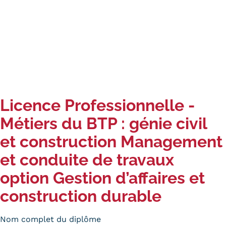
Carte lieux et centres Cnam en
BFC
Nos centres administratifs
Quoi de neuf au Cnam BFC?
Actualités
Licence Professionnelle -
Agenda
Métiers du BTP : génie civil
et construction Management
Revue de presse
et conduite de travaux
Contact
option Gestion d’affaires et
Contacts services
construction durable
Formulaire de contact
Nom complet du diplôme
Formations