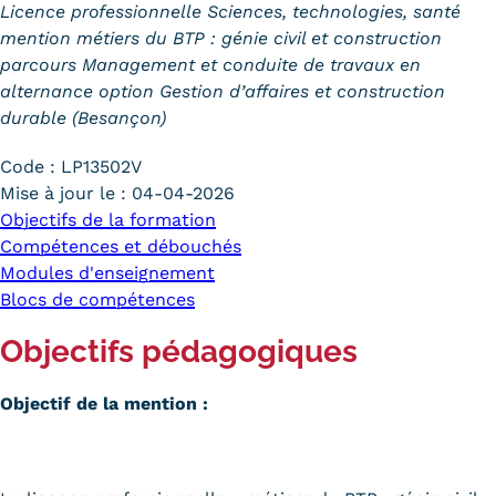
Licence professionnelle Sciences, technologies, santé
Trouver votre formation
mention métiers du BTP : génie civil et construction
parcours Management et conduite de travaux en
OFFRE EN BFC
alternance option Gestion d’affaires et construction
durable (Besançon)
OFFRE NATIONALE
Code :
LP13502V
Catalogue national
Mise à jour le :
04-04-2026
Objectifs de la formation
Équivalences, passerelles et
Compétences et débouchés
suites de parcours
Modules d'enseignement
Blocs de compétences
Modalités d'enseignement
Objectifs pédagogiques
Formation en présentiel
Alternance
Objectif de la mention :
Enseignement à distance