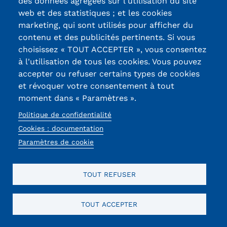
des données agrégées sur l'utilisation du site
web et des statistiques ; et les cookies
CAPTCHA
marketing, qui sont utilisés pour afficher du
Math question (3 + 7 =)
contenu et des publicités pertinents. Si vous
Trouvez la solution de ce problème mathématique
choisissez « TOUT ACCEPTER », vous consentez
simple et saisissez le résultat. Par exemple, pour 1 + 3,
à l'utilisation de tous les cookies. Vous pouvez
saisissez 4.
accepter ou refuser certains types de cookies
Cette question sert à vérifier si vous êtes un visiteur
et révoquer votre consentement à tout
humain ou non afin d'éviter les soumissions de pourriel
moment dans « Paramètres ».
(spam) automatisées.
Politique de confidentialité
Cookies : documentation
Paramètres de cookie
TOUT REFUSER
TOUT ACCEPTER