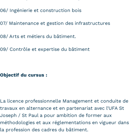
Statistiques
06/ Ingénierie et construction bois
FAQ
07/ Maintenance et gestion des infrastructures
Lexique
08/ Arts et métiers du bâtiment.
Téléchargements
09/ Contrôle et expertise du bâtiment
Qualiopi
Le Cnam ICSV
Objectif du cursus :
Mobilité internationale et
Erasmus
La licence professionnelle Management et conduite de
travaux en alternance et en partenariat avec l’UFA St
Règlement intérieur
Joseph / St Paul a pour ambition de former aux
Infos élèves
méthodologies et aux réglementations en vigueur dans
la profession des cadres du bâtiment.
Modalités d'inscription