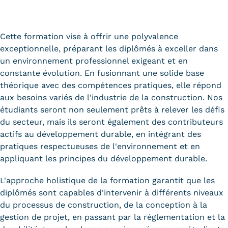
Tarifs
Cette formation vise à offrir une polyvalence
Modalités de financement
exceptionnelle, préparant les diplômés à exceller dans
un environnement professionnel exigeant et en
Infos entreprises
constante évolution. En fusionnant une solide base
Former ses salariés
théorique avec des compétences pratiques, elle répond
aux besoins variés de l'industrie de la construction. Nos
Accueillir un alternant ?
étudiants seront non seulement prêts à relever les défis
du secteur, mais ils seront également des contributeurs
Taxe d'apprentissage
actifs au développement durable, en intégrant des
pratiques respectueuses de l'environnement et en
Infos enseignants
appliquant les principes du développement durable.
Être enseignant au Cnam
L'approche holistique de la formation garantit que les
Infos partenaires
diplômés sont capables d'intervenir à différents niveaux
du processus de construction, de la conception à la
Liste des partenaires
gestion de projet, en passant par la réglementation et la
Communication