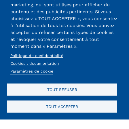
marketing, qui sont utilisés pour afficher du
contenu et des publicités pertinents. Si vous
13, Rue Ernest
choisissez « TOUT ACCEPTER », vous consentez
Thierry-Mieg
à l'utilisation de tous les cookies. Vous pouvez
90010 BELFORT
accepter ou refuser certains types de cookies
Cedex
et révoquer votre consentement à tout
moment dans « Paramètres ».
03 84 58 33 10
Politique de confidentialité
Réseaux
Cookies : documentation
sociaux
Paramètres de cookie
TOUT REFUSER
TOUT ACCEPTER
Mentions légales
RGPD
CGU
CGV
Cookies
Menu
Mentions