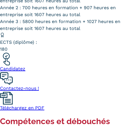
entreprise soit 1607 heures au total
Année 2 : 700 heures en formation + 907 heures en
Tarifs
entreprise soit 1607 heures au total
Année 3 : 5800 heures en formation + 1027 heures en
Modalités de financement
entreprise soit 1607 heures au total
Infos entreprises
ECTS (diplôme) :
Former ses salariés
180
Accueillir un alternant ?
Candidatez
Taxe d'apprentissage
Infos enseignants
Contactez-nous !
Être enseignant au Cnam
Infos partenaires
Téléchargez en PDF
Liste des partenaires
Compétences et débouchés
Communication