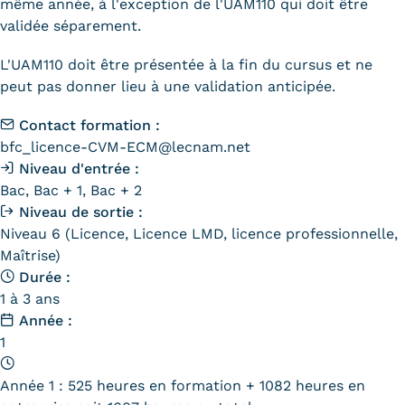
même année, à l'exception de l'UAM110 qui doit être
Statistiques
validée séparement.
FAQ
L'UAM110 doit être présentée à la fin du cursus et ne
peut pas donner lieu à une validation anticipée.
Lexique
Contact formation :
Téléchargements
bfc_licence-CVM-ECM@lecnam.net
Niveau d'entrée :
Qualiopi
Bac, Bac + 1, Bac + 2
Niveau de sortie :
Le Cnam ICSV
Niveau 6 (Licence, Licence LMD, licence professionnelle,
Mobilité internationale et
Maîtrise)
Durée :
Erasmus
1 à 3 ans
Année :
Règlement intérieur
1
Infos élèves
Année 1 : 525 heures en formation + 1082 heures en
Modalités d'inscription