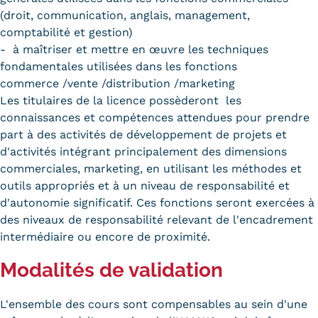
Validation des Acquis de
(droit, communication, anglais, management,
l'Expérience (VAE)
comptabilité et gestion)
- à maîtriser et mettre en œuvre les techniques
Validation des études
fondamentales utilisées dans les fonctions
commerce /vente /distribution /marketing
supérieures (VES)
Les titulaires de la licence possèderont les
connaissances et compétences attendues pour prendre
Validation des acquis
part à des activités de développement de projets et
professionnels et personnels
d'activités intégrant principalement des dimensions
commerciales, marketing, en utilisant les méthodes et
(VAPP)
outils appropriés et à un niveau de responsabilité et
Infos pratiques
d'autonomie significatif. Ces fonctions seront exercées à
des niveaux de responsabilité relevant de l'encadrement
Discrimination/égalité/mixité
intermédiaire ou encore de proximité.
Handi'Cnam
Modalités de validation
Témoignages
L'ensemble des cours sont compensables au sein d'une