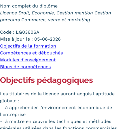
Nom complet du diplôme
Trouver votre formation
Licence Droit, Economie, Gestion mention Gestion
parcours Commerce, vente et marketing
OFFRE EN BFC
OFFRE NATIONALE
Code :
LG03606A
Mise à jour le :
05-06-2026
Catalogue national
Objectifs de la formation
Compétences et débouchés
Équivalences, passerelles et
Modules d'enseignement
Blocs de compétences
suites de parcours
Objectifs pédagogiques
Modalités d'enseignement
Formation en présentiel
Les titulaires de la licence auront acquis l'aptitude
globale :
Alternance
- à appréhender l'environnement économique de
l'entreprise
Enseignement à distance
- à mettre en œuvre les techniques et méthodes
générales utilisées dans les fonctions commerciales