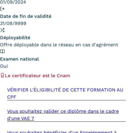
01/09/2024
Tarifs
Date de fin de validité
31/08/9999
Modalités de financement
Infos entreprises
Déployabilité
Offre déployable dans le réseau en cas d'agrément
Former ses salariés
Examen national
Accueillir un alternant ?
Oui
Taxe d'apprentissage
Le certificateur est le Cnam
Infos enseignants
VÉRIFIER L'ÉLIGIBILITÉ DE CETTE FORMATION AU
CPF
Être enseignant au Cnam
Infos partenaires
Vous souhaitez valider ce diplôme dans le cadre
d'une VAE ?
Liste des partenaires
Communication
Vous souhaitez bénéficier d'un Enseignement à