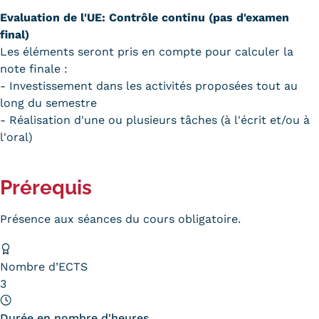
Validation des Acquis de
Evaluation de l'UE: Contrôle continu (pas d'examen
l'Expérience (VAE)
final)
Les éléments seront pris en compte pour calculer la
Validation des études
note finale :
- Investissement dans les activités proposées tout au
supérieures (VES)
long du semestre
- Réalisation d'une ou plusieurs tâches (à l'écrit et/ou à
Validation des acquis
l'oral)
professionnels et personnels
(VAPP)
Prérequis
Infos pratiques
Présence aux séances du cours obligatoire.
Discrimination/égalité/mixité
Handi'Cnam
Nombre d’ECTS
3
Témoignages
Durée en nombre d'heures