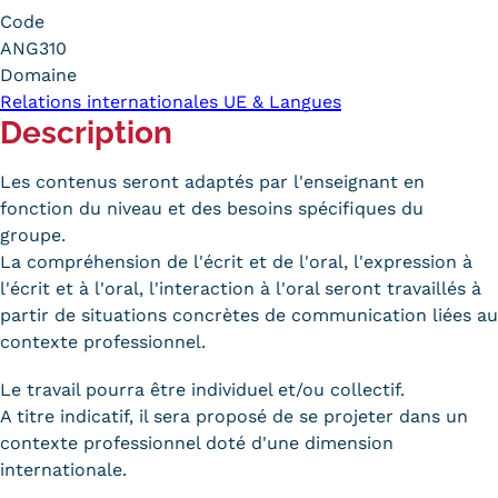
Code
Carte lieux et centres Cnam en
ANG310
BFC
Domaine
Relations internationales UE & Langues
Nos centres administratifs
Description
Quoi de neuf au Cnam BFC?
Les contenus seront adaptés par l'enseignant en
Actualités
fonction du niveau et des besoins spécifiques du
groupe.
Agenda
La compréhension de l'écrit et de l'oral, l'expression à
l'écrit et à l'oral, l'interaction à l'oral seront travaillés à
Revue de presse
partir de situations concrètes de communication liées au
contexte professionnel.
Contact
Le travail pourra être individuel et/ou collectif.
Contacts services
A titre indicatif, il sera proposé de se projeter dans un
Formulaire de contact
contexte professionnel doté d'une dimension
internationale.
Formations