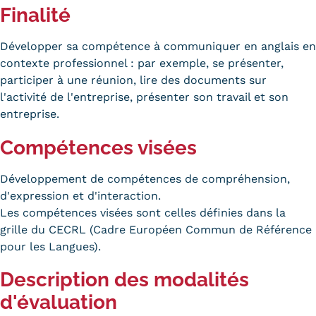
Finalité
Trouver votre formation
Développer sa compétence à communiquer en anglais en
OFFRE EN BFC
contexte professionnel : par exemple, se présenter,
OFFRE NATIONALE
participer à une réunion, lire des documents sur
l'activité de l'entreprise, présenter son travail et son
Catalogue national
entreprise.
Équivalences, passerelles et
Compétences visées
suites de parcours
Développement de compétences de compréhension,
Modalités d'enseignement
d'expression et d'interaction.
Les compétences visées sont celles définies dans la
Formation en présentiel
grille du CECRL (Cadre Européen Commun de Référence
pour les Langues).
Alternance
Description des modalités
Enseignement à distance
d'évaluation