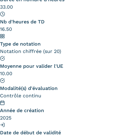
Statistiques
33.00
FAQ
Nb d'heures de TD
16.50
Lexique
Type de notation
Téléchargements
Notation chiffrée (sur 20)
Qualiopi
Moyenne pour valider l'UE
Le Cnam ICSV
10.00
Mobilité internationale et
Modalité(s) d'évaluation
Contrôle continu
Erasmus
Année de création
Règlement intérieur
2025
Infos élèves
Date de début de validité
Modalités d'inscription