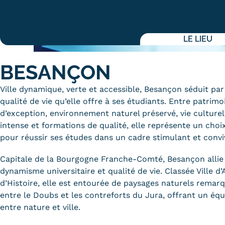
Alternan
Quoi de neuf au Cnam BFC?
Enseigne
Actualités
LE LIEU
Validati
Agenda
l'Expéri
Revue de presse
BESANÇON
Validati
supérieu
Contact
Ville dynamique, verte et accessible, Besançon séduit par
Validati
Contacts services
qualité de vie qu’elle offre à ses étudiants. Entre patrimo
professi
Formulaire de contact
(VAPP)
d’exception, environnement naturel préservé, vie culturel
intense et formations de qualité, elle représente un choix
pour réussir ses études dans un cadre stimulant et conviv
Capitale de la Bourgogne Franche-Comté, Besançon allie
dynamisme universitaire et qualité de vie. Classée Ville d’
Mentions légales
RGPD
CGU
CGV
Cookies
d’Histoire, elle est entourée de paysages naturels remarq
Menu
entre le Doubs et les contreforts du Jura, offrant un équ
Mentions
entre nature et ville.