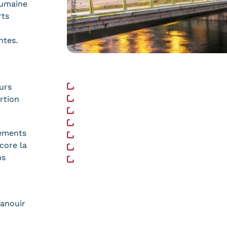
humaine
rts
ntes.
Liens utiles
https://www.besancon.fr/
urs
https://www.grandbesancon.fr/
rtion
https://boosteurdebonheur.besancon
https://sortir.besancon.fr/
nements
https://www.citadelle.com/agenda/
core la
https://www.crous-bfc.fr/
ns
https://bibliotheques.besancon.fr/
panouir