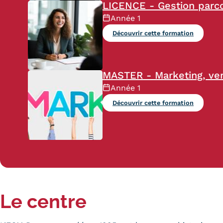
LICENCE - Gestion parc
Année 1
Découvrir cette formation
MASTER - Marketing, ven
Année 1
Découvrir cette formation
Le centre