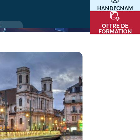
HANDI'CNAM
Communication
Kits communications Cnam
t
E
OFFRE DE
Prospect
FORMATION
Fiche contact salons, forums,
JPO
nt
ACE PRESSE/MÉDIAS
CARTE INTERACTIVE DES CENTRES