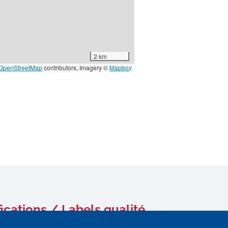
2 km
OpenStreetMap
contributors, Imagery ©
Mapbox
fications / Labels qualité