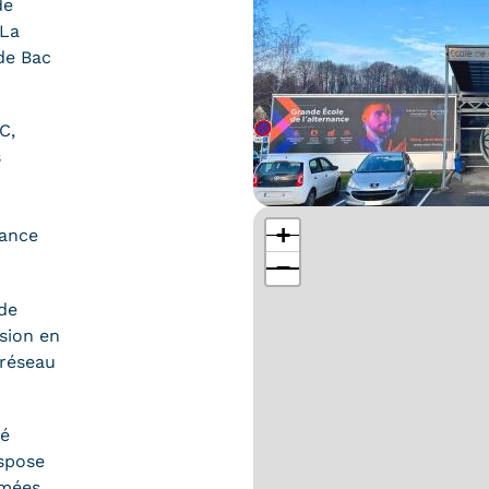
de
 La
 de Bac
C,
s
+
nance
−
de
sion en
 réseau
sé
ispose
imées