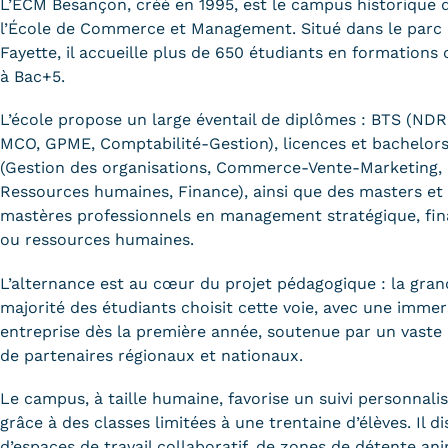
L’ECM Besançon, créé en 1995, est le campus historique 
l’École de Commerce et Management. Situé dans le parc
Fayette, il accueille plus de 650 étudiants en formations
à Bac+5.
L’école propose un large éventail de diplômes : BTS (NDR
MCO, GPME, Comptabilité-Gestion), licences et bachelor
(Gestion des organisations, Commerce-Vente-Marketing,
Ressources humaines, Finance), ainsi que des masters et
mastères professionnels en management stratégique, fi
ou ressources humaines.
L’alternance est au cœur du projet pédagogique : la gran
majorité des étudiants choisit cette voie, avec une immer
entreprise dès la première année, soutenue par un vaste
de partenaires régionaux et nationaux.
Le campus, à taille humaine, favorise un suivi personnali
grâce à des classes limitées à une trentaine d’élèves. Il d
d’espaces de travail collaboratif, de zones de détente an