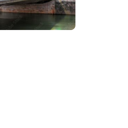
.fr/etudier-a-besancon