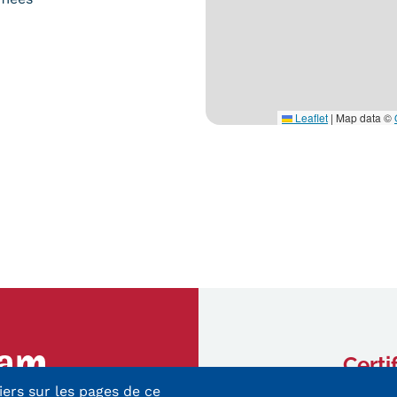
Leaflet
|
Map data ©
Certi
iers sur les pages de ce