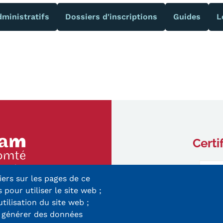
Qualiopi
ce
ministratifs
Dossiers d'inscriptions
Guides
L
Le Cnam ICSV
ment à distance
Mobilité internationale e
on des Acquis de
Erasmus
ence (VAE)
Règlement intérieur
on des études
res (VES)
Infos élèves
Modalités d'inscription
on des acquis
onnels et personnels
Tarifs
Modalités de financeme
Certi
ry-Mieg
iers sur les pages de ce
 Cedex
NOUS RECRUTONS
ESP
Navigation
 pour utiliser le site web ;
8 33 10
utilisation du site web ;
secondaire
r générer des données