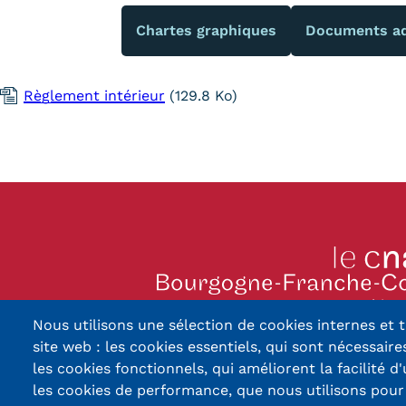
Alternan
Chartes graphiques
Documents ad
Quoi de neuf au Cnam BFC?
Enseigne
Actualités
Validati
Agenda
l'Expéri
Règlement intérieur
(129.8 Ko)
Revue de presse
Validati
supérieu
Contact
Validati
Contacts services
professi
Formulaire de contact
(VAPP)
13, Rue Ernest Thier
Nous utilisons une sélection de cookies internes et t
90010 BELFORT
Mentions légales
RGPD
CGU
CGV
Cookies
Menu
site web : les cookies essentiels, qui sont nécessaires
03 84 5
les cookies fonctionnels, qui améliorent la facilité d'
Mentions
les cookies de performance, que nous utilisons pou