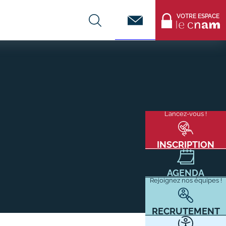
Contact
VOTRE ESPACE
CENTRES DE FORMATION
Infos entreprises
Lancez-vous !
Menu
mixité
Former ses salariés
flottant
Accueillir un alternant ?
INSCRIPTION
Taxe d'apprentissage
AGENDA
Infos enseignants
Rejoignez nos équipes !
Être enseignant au Cnam
Infos partenaires
RECRUTEMENT
Liste des partenaires