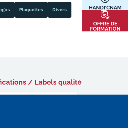
HANDI'CNAM
Communication
ogos
Plaquettes
Divers
Kits communications Cnam
t
OFFRE DE
Prospect
FORMATION
Fiche contact salons, forums,
JPO
nt
fications / Labels qualité
ACE PRESSE/MÉDIAS
CARTE INTERACTIVE DES CENTRES