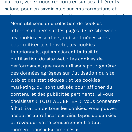
curieux, venez nous rencontrer sur ces différents
Statistiques
salons pour en savoir plus sur nos formations et
échanger avec nos experts. Nous sommes impatients
FAQ
de vous y voir !
Nous utilisons une sélection de cookies
Lexique
internes et tiers sur les pages de ce site web :
les cookies essentiels, qui sont nécessaires
Téléchargements
pour utiliser le site web ; les cookies
fonctionnels, qui améliorent la facilité
Qualiopi
d'utilisation du site web ; les cookies de
Certifications /
performance, que nous utilisons pour générer
Le Cnam ICSV
des données agrégées sur l'utilisation du site
Labels qualité
web et des statistiques ; et les cookies
Mobilité internationale et
marketing, qui sont utilisés pour afficher du
Erasmus
contenu et des publicités pertinents. Si vous
13, Rue Ernest
choisissez « TOUT ACCEPTER », vous consentez
Thierry-Mieg
Règlement intérieur
à l'utilisation de tous les cookies. Vous pouvez
90010 BELFORT
accepter ou refuser certains types de cookies
Infos élèves
Cedex
et révoquer votre consentement à tout
moment dans « Paramètres ».
Modalités d'inscription
03 84 58 33 10