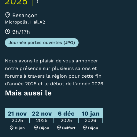
2025
!
Carte lieux et centres Cnam en
Besançon
BFC
Micropolis, Hall A2
9h/17h
Nos centres administratifs
Journée portes ouvertes (JPO)
Quoi de neuf au Cnam BFC?
Actualités
Nous avons le plaisir de vous annoncer
notre présence sur plusieurs salons et
Agenda
forums à travers la région pour cette fin
d'année 2025 et le début de l'année 2026.
Revue de presse
Mais aussi le
Contact
Contacts services
21 nov
22 nov
6 déc
10 jan
2025
2025
2025
2026
Formulaire de contact
Dijon
Dijon
Belfort
Dijon
Formations