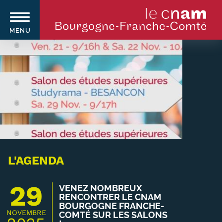
MENU
Aller
au
contenu
principal
Qui sommes-nous ?
Navigation
principale
Le Cnam
Le Cnam en Bourgogne Franche-
L'AGENDA
Comté
29
VENEZ NOMBREUX
Nos équipes Cnam BFC
RENCONTRER LE CNAM
BOURGOGNE FRANCHE-
NOVEMBRE
COMTÉ SUR LES SALONS
Où sommes-nous ?