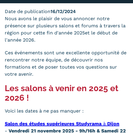
Trouver votre formation
Date de publication
16/12/2024
Nous avons le plaisir de vous annoncer notre
OFFRE EN BFC
présence sur plusieurs salons et forums à travers la
OFFRE NATIONALE
région pour cette fin d'année 2025et le début de
l'année 2026.
Catalogue national
Ces événements sont une excellente opportunité de
Équivalences, passerelles et
rencontrer notre équipe, de découvrir nos
formations et de poser toutes vos questions sur
suites de parcours
votre avenir.
Modalités d'enseignement
Les salons à venir en 2025 et
Formation en présentiel
2026 !
Alternance
Voici les dates à ne pas manquer :
Enseignement à distance
Salon des études supérieures Studyrama
à
Dijon
-
Vendredi 21 novembre 2025 - 9h/16h & Samedi 22