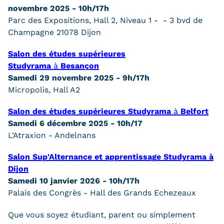
Validation des Acquis de
novembre 2025 - 10h/17h
Parc des Expositions, Hall 2, Niveau 1 - - 3 bvd de
l'Expérience (VAE)
Champagne 21078 Dijon
Validation des études
Salon des études supérieures
supérieures (VES)
Studyrama
à
Besançon
Samedi 29 novembre 2025 - 9h/17h
Validation des acquis
Micropolis, Hall A2
professionnels et personnels
Salon des études supérieures Studyrama
à
Belfort
(VAPP)
Samedi 6 décembre 2025 - 10h/17
L’Atraxion - Andelnans
Infos pratiques
Salon Sup'Alternance et apprentissage Studyrama à
Discrimination/égalité/mixité
Dijon
Samedi 10 janvier 2026 - 10h/17h
Handi'Cnam
Palais des Congrès - Hall des Grands Echezeaux
Témoignages
Que vous soyez étudiant, parent ou simplement