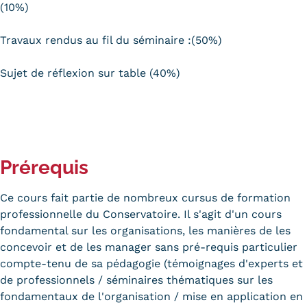
(10%)
Tarifs
Travaux rendus au fil du séminaire :(50%)
Modalités de financement
Sujet de réflexion sur table (40%)
Infos entreprises
Former ses salariés
Accueillir un alternant ?
Prérequis
Taxe d'apprentissage
Ce cours fait partie de nombreux cursus de formation
Infos enseignants
professionnelle du Conservatoire. Il s'agit d'un cours
Être enseignant au Cnam
fondamental sur les organisations, les manières de les
concevoir et de les manager sans pré-requis particulier
Infos partenaires
compte-tenu de sa pédagogie (témoignages d'experts et
Liste des partenaires
de professionnels / séminaires thématiques sur les
fondamentaux de l'organisation / mise en application en
Communication