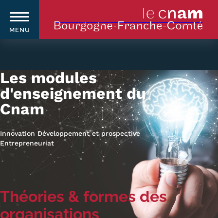
MENU
Aller
au
contenu
Les modules
principal
d'enseignement du
Cnam
Qui sommes-nous ?
Navigation
principale
Le Cnam
Innovation Développement et prospective
Entrepreneuriat
Le Cnam en Bourgogne Franche-
Comté
Nos équipes Cnam BFC
Théories & formes des
organisations
Où sommes-nous ?