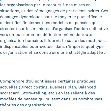
Validation des Acquis de
les organisations par le recours à des mises en
l'Expérience (VAE)
situations, et des témoignages de praticiens invités. Ces
échanges dynamiques sont le moyen le plus efficace
Validation des études
d’identifier finalement les modèles de pensées qui
circulent sur les manières d’organiser l’action collective
supérieures (VES)
vers un but commun, définition même de toute
organisation humaine. Il fournit le socle des méthodes
Validation des acquis
indispensables pour évoluer dans n’importe quel type
professionnels et personnels
d’organisation et se construire une stratégie adaptée :
(VAPP)
Infos pratiques
Discrimination/égalité/mixité
Comprendre d’où sont issues certaines pratiques
actuelles (Direct costing, Business plan, Balanced
Handi'Cnam
scorecard, Story-telling, etc.) en les reliant à des
modèles de pensée qui puisent dans les nombreuses
Témoignages
théories des organisations.