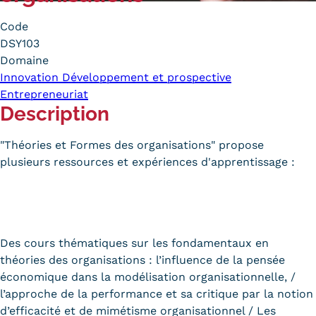
Carte lieux et centres Cnam en
Code
BFC
DSY103
Domaine
Nos centres administratifs
Innovation Développement et prospective
Entrepreneuriat
Quoi de neuf au Cnam BFC?
Description
Actualités
"Théories et Formes des organisations" propose
Agenda
plusieurs ressources et expériences d'apprentissage :
Revue de presse
Contact
Des cours thématiques sur les fondamentaux en
Contacts services
théories des organisations : l’influence de la pensée
économique dans la modélisation organisationnelle, /
Formulaire de contact
l’approche de la performance et sa critique par la notion
Formations
d’efficacité et de mimétisme organisationnel / Les