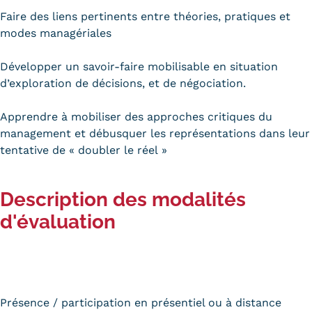
Statistiques
Faire des liens pertinents entre théories, pratiques et
modes managériales
FAQ
Développer un savoir-faire mobilisable en situation
Lexique
d’exploration de décisions, et de négociation.
Téléchargements
Apprendre à mobiliser des approches critiques du
Qualiopi
management et débusquer les représentations dans leur
tentative de « doubler le réel »
Le Cnam ICSV
Description des modalités
Mobilité internationale et
d'évaluation
Erasmus
Règlement intérieur
Infos élèves
Présence / participation en présentiel ou à distance
Modalités d'inscription