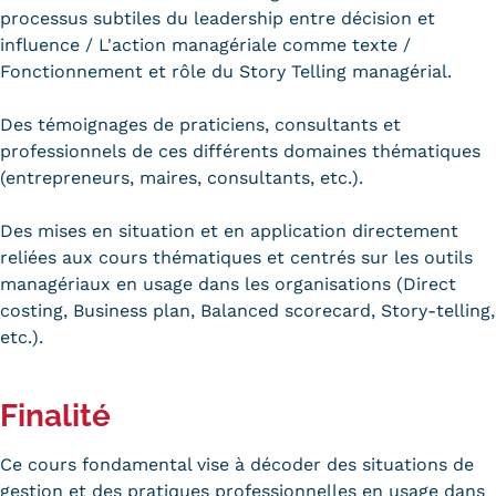
processus subtiles du leadership entre décision et
Trouver votre formation
influence / L'action managériale comme texte /
Fonctionnement et rôle du Story Telling managérial.
OFFRE EN BFC
OFFRE NATIONALE
Des témoignages de praticiens, consultants et
professionnels de ces différents domaines thématiques
Catalogue national
(entrepreneurs, maires, consultants, etc.).
Équivalences, passerelles et
Des mises en situation et en application directement
reliées aux cours thématiques et centrés sur les outils
suites de parcours
managériaux en usage dans les organisations (Direct
Modalités d'enseignement
costing, Business plan, Balanced scorecard, Story-telling,
etc.).
Formation en présentiel
Alternance
Finalité
Enseignement à distance
Ce cours fondamental vise à décoder des situations de
gestion et des pratiques professionnelles en usage dans