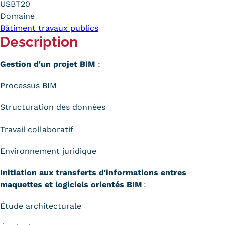
USBT20
Carte lieux et centres Cnam en
Domaine
Bâtiment travaux publics
BFC
Description
Nos centres administratifs
Gestion d'un projet BIM
:
Quoi de neuf au Cnam BFC?
Processus BIM
Actualités
Structuration des données
Agenda
Travail collaboratif
Revue de presse
Environnement juridique
Contact
Initiation aux transferts d'informations entres
Contacts services
maquettes et logiciels orientés BIM
:
Formulaire de contact
Étude architecturale
Formations