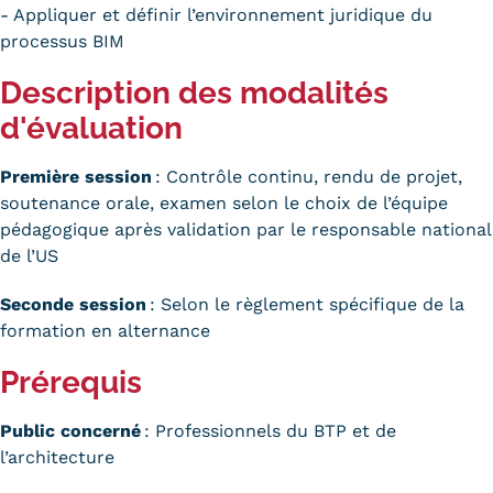
Validation des Acquis de
- Appliquer et définir l’environnement juridique du
processus BIM
l'Expérience (VAE)
Description des modalités
Validation des études
d'évaluation
supérieures (VES)
Première session
: Contrôle continu, rendu de projet,
Validation des acquis
soutenance orale, examen selon le choix de l’équipe
professionnels et personnels
pédagogique après validation par le responsable national
de l’US
(VAPP)
Seconde session
: Selon le règlement spécifique de la
Infos pratiques
formation en alternance
Discrimination/égalité/mixité
Prérequis
Handi'Cnam
Public concerné
: Professionnels du BTP et de
Témoignages
l’architecture