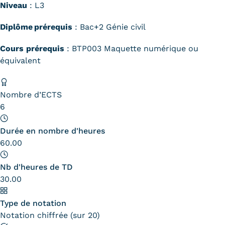
Statistiques
Niveau
: L3
Diplôme prérequis
: Bac+2 Génie civil
FAQ
Cours prérequis
: BTP003 Maquette numérique ou
Lexique
équivalent
Téléchargements
Nombre d’ECTS
Qualiopi
6
Le Cnam ICSV
Durée en nombre d'heures
Mobilité internationale et
60.00
Erasmus
Nb d'heures de TD
30.00
Règlement intérieur
Infos élèves
Type de notation
Notation chiffrée (sur 20)
Modalités d'inscription