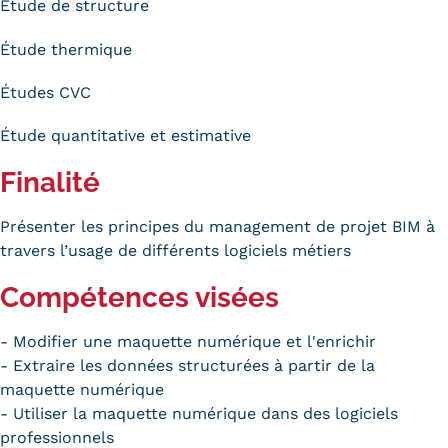
Étude de structure
Trouver votre formation
Étude thermique
OFFRE EN BFC
Études CVC
OFFRE NATIONALE
Étude quantitative et estimative
Catalogue national
Finalité
Équivalences, passerelles et
Présenter les principes du management de projet BIM à
suites de parcours
travers l’usage de différents logiciels métiers
Modalités d'enseignement
Compétences visées
Formation en présentiel
- Modifier une maquette numérique et l'enrichir
Alternance
- Extraire les données structurées à partir de la
maquette numérique
Enseignement à distance
- Utiliser la maquette numérique dans des logiciels
professionnels