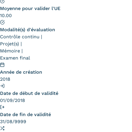
Moyenne pour valider l'UE
Tarifs
10.00
Modalités de financement
Modalité(s) d'évaluation
Infos entreprises
Contrôle continu
Projet(s)
Former ses salariés
Mémoire
Examen final
Accueillir un alternant ?
Année de création
Taxe d'apprentissage
2018
Infos enseignants
Date de début de validité
Être enseignant au Cnam
01/09/2018
Infos partenaires
Date de fin de validité
Liste des partenaires
31/08/9999
Communication