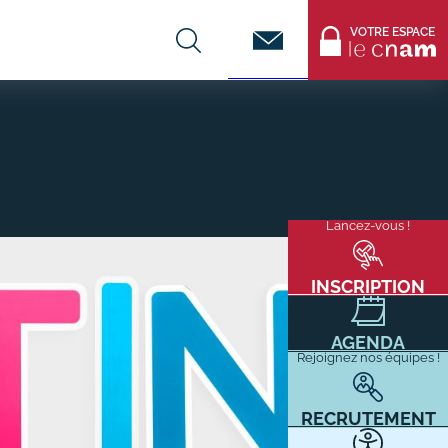
Contact
VOTRE ESPACE
CENTRES DE FORMATION
Infos entreprises
Lancez-vous !
Menu
mixité
Former ses salariés
flottant
Accueillir un alternant ?
INSCRIPTION
Taxe d'apprentissage
AGENDA
Infos enseignants
Rejoignez nos équipes !
Être enseignant au Cnam
Infos partenaires
RECRUTEMENT
Liste des partenaires