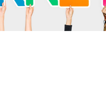
Qualiopi
ce
Le Cnam ICSV
ment à distance
Mobilité internationale e
on des Acquis de
Erasmus
ence (VAE)
Règlement intérieur
on des études
res (VES)
Infos élèves
Modalités d'inscription
on des acquis
onnels et personnels
Tarifs
Modalités de financeme
NOUS RECRUTONS
ESP
Navigation
secondaire