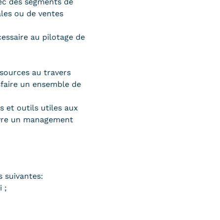
vec des segments de
ales ou de ventes
cessaire au pilotage de
ssources au travers
sfaire un ensemble de
et outils utiles aux
vre un management
s suivantes:
i ;