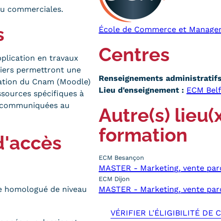
ou commerciales.
s
École de Commerce et Manage
Centres
plication en travaux
étiers permettront une
Renseignements administratifs 
mation du Cnam (Moodle)
Lieu d'enseignement :
ECM Belf
sources spécifiques à
t communiquées au
Autre(s) lieu(
formation
d'accès
ECM Besançon
MASTER - Marketing, vente parc
ECM Dijon
re homologué de niveau
MASTER - Marketing, vente parc
VÉRIFIER L'ÉLIGIBILITÉ DE