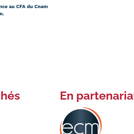
ance au CFA du Cnam
n.
chés
En partenaria