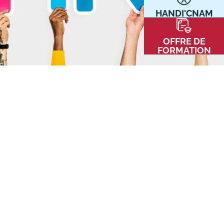
HANDI'CNAM
Communication
Kits communications Cnam
t
OFFRE DE
Prospect
FORMATION
Fiche contact salons, forums,
JPO
nt
ACE PRESSE/MÉDIAS
CARTE INTERACTIVE DES CENTRES