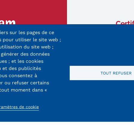
Certi
iers sur les pages de ce
ry-Mieg
 pour utiliser le site web ;
 Cedex
utilisation du site web ;
r générer des données
8 33 10
ues ; et les cookies
 et des publicités
TOUT REFUSER
vous consentez à
er ou refuser certains
 tout moment dans «
ramètres de cookie
Mentions légales
RGPD
CGU
CGV
Cookies
Menu
Mentions