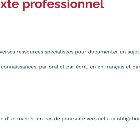
te professionnel
Qualiopi
ce
Le Cnam ICSV
ment à distance
Mobilité internationale e
on des Acquis de
Erasmus
ence (VAE)
Règlement intérieur
on des études
res (VES)
Infos élèves
 diverses ressources spécialisées pour documenter un suje
Modalités d'inscription
on des acquis
onnels et personnels
Tarifs
onnaissances, par oral et par écrit, en en français et d
Modalités de financeme
NOUS RECRUTONS
ESP
Navigation
e d'un master, en cas de poursuite vers celui ci obligation
secondaire