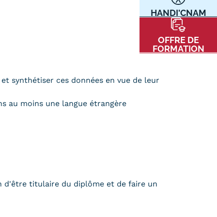
HANDI'CNAM
Communication
Kits communications Cnam
t
OFFRE DE
Prospect
FORMATION
Fiche contact salons, forums,
JPO
t et synthétiser ces données en vue de leur
ans au moins une langue étrangère
nt
ACE PRESSE/MÉDIAS
CARTE INTERACTIVE DES CENTRES
 d'être titulaire du diplôme et de faire un