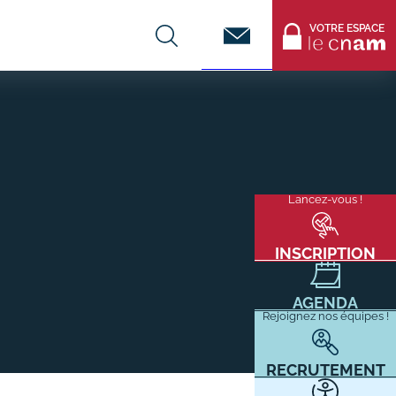
Contact
VOTRE ESPACE
CENTRES DE FORMATION
Infos entreprises
Lancez-vous !
Menu
mixité
Former ses salariés
flottant
Accueillir un alternant ?
INSCRIPTION
Taxe d'apprentissage
AGENDA
Infos enseignants
Rejoignez nos équipes !
Être enseignant au Cnam
Infos partenaires
RECRUTEMENT
Liste des partenaires