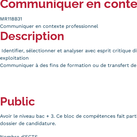
Communiquer en contex
Alternan
Quoi de neuf au Cnam BFC?
Enseigne
MR118B31
Actualités
Validati
Communiquer en contexte professionnel
Agenda
l'Expéri
Description
Revue de presse
Validati
supérieu
Contact
Identifier, sélectionner et analyser avec esprit critique
Validati
Contacts services
exploitation
professi
Communiquer à des fins de formation ou de transfert de c
Formulaire de contact
(VAPP)
Public
Mentions légales
RGPD
CGU
CGV
Cookies
Menu
Avoir le niveau bac + 3. Ce bloc de compétences fait parti
dossier de candidature.
Mentions
Nombre d’ECTS