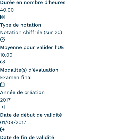
Durée en nombre d'heures
40.00
Tarifs
Type de notation
Modalités de financement
Notation chiffrée (sur 20)
Infos entreprises
Moyenne pour valider l'UE
Former ses salariés
10.00
Accueillir un alternant ?
Modalité(s) d'évaluation
Examen final
Taxe d'apprentissage
Infos enseignants
Année de création
2017
Être enseignant au Cnam
Infos partenaires
Date de début de validité
01/09/2017
Liste des partenaires
Date de fin de validité
Communication