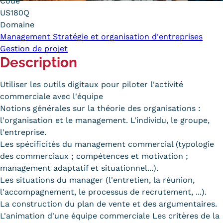
Code
Carte lieux et centres Cnam en
US180Q
Domaine
BFC
Management Stratégie et organisation d'entreprises
Gestion de projet
Nos centres administratifs
Description
Quoi de neuf au Cnam BFC?
Utiliser les outils digitaux pour piloter l'activité
Actualités
commerciale avec l'équipe
Notions générales sur la théorie des organisations :
Agenda
l'organisation et le management. L'individu, le groupe,
l'entreprise.
Revue de presse
Les spécificités du management commercial (typologie
Contact
des commerciaux ; compétences et motivation ;
management adaptatif et situationnel...).
Contacts services
Les situations du manager (l'entretien, la réunion,
l'accompagnement, le processus de recrutement, ...).
Formulaire de contact
La construction du plan de vente et des argumentaires.
L'animation d'une équipe commerciale Les critères de la
Formations