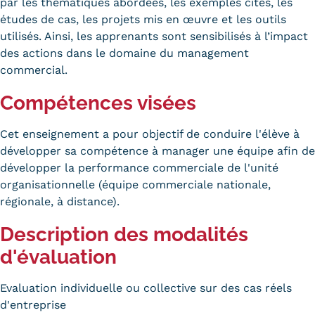
Validation des Acquis de
par les thématiques abordées, les exemples cités, les
études de cas, les projets mis en œuvre et les outils
l'Expérience (VAE)
utilisés. Ainsi, les apprenants sont sensibilisés à l’impact
des actions dans le domaine du management
Validation des études
commercial.
supérieures (VES)
Compétences visées
Validation des acquis
Cet enseignement a pour objectif de conduire l'élève à
professionnels et personnels
développer sa compétence à manager une équipe afin de
développer la performance commerciale de l'unité
(VAPP)
organisationnelle (équipe commerciale nationale,
Infos pratiques
régionale, à distance).
Discrimination/égalité/mixité
Description des modalités
d'évaluation
Handi'Cnam
Evaluation individuelle ou collective sur des cas réels
Témoignages
d'entreprise