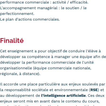
performance commerciale : activité / efficacité.
Trouver votre formation
L'accompagnement managérial : le soutien / le
perfectionnement.
OFFRE EN BFC
Le plan d'actions commerciales.
OFFRE NATIONALE
Catalogue national
Finalité
Équivalences, passerelles et
Cet enseignement a pour objectif de conduire l'élève à
suites de parcours
développer sa compétence à manager une équipe afin de
développer la performance commerciale de l'unité
Modalités d'enseignement
organisationnelle (équipe commerciale nationale,
régionale, à distance).
Formation en présentiel
Il accorde une place particulière aux enjeux soulevés par
Alternance
la responsabilité sociétale et environnementale (
RSE
) et
au développement de
l’intelligence artificielle
. Ces deux
Enseignement à distance
enjeux seront mis en avant dans le contenu du cours,