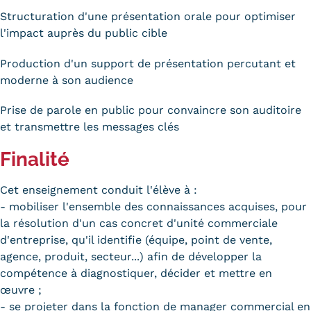
Structuration d'une présentation orale pour optimiser
Trouver votre formation
l'impact auprès du public cible
OFFRE EN BFC
Production d'un support de présentation percutant et
OFFRE NATIONALE
moderne à son audience
Catalogue national
Prise de parole en public pour convaincre son auditoire
et transmettre les messages clés
Équivalences, passerelles et
Finalité
suites de parcours
Cet enseignement conduit l'élève à :
Modalités d'enseignement
- mobiliser l'ensemble des connaissances acquises, pour
Formation en présentiel
la résolution d'un cas concret d'unité commerciale
d'entreprise, qu'il identifie (équipe, point de vente,
Alternance
agence, produit, secteur...) afin de développer la
compétence à diagnostiquer, décider et mettre en
Enseignement à distance
œuvre ;
- se projeter dans la fonction de manager commercial en