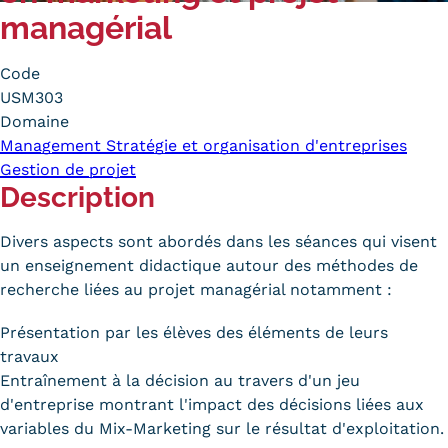
managérial
Carte lieux et centres Cnam en
BFC
Code
USM303
Nos centres administratifs
Domaine
Quoi de neuf au Cnam BFC?
Management Stratégie et organisation d'entreprises
Gestion de projet
Actualités
Description
Agenda
Divers aspects sont abordés dans les séances qui visent
un enseignement didactique autour des méthodes de
Revue de presse
recherche liées au projet managérial notamment :
Contact
Présentation par les élèves des éléments de leurs
Contacts services
travaux
Entraînement à la décision au travers d'un jeu
Formulaire de contact
d'entreprise montrant l'impact des décisions liées aux
variables du Mix-Marketing sur le résultat d'exploitation.
Formations