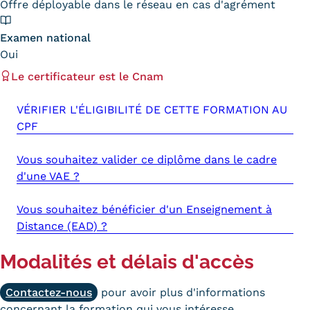
Offre déployable dans le réseau en cas d'agrément
Kits communications Cnam
Examen national
Prospect
Oui
Le certificateur est le Cnam
Fiche contact salons, forums,
JPO
VÉRIFIER L'ÉLIGIBILITÉ DE CETTE FORMATION AU
CPF
Vous souhaitez valider ce diplôme dans le cadre
d'une VAE ?
Vous souhaitez bénéficier d'un Enseignement à
Distance (EAD) ?
Modalités et délais d'accès
Contactez-nous
pour avoir plus d'informations
concernant la formation qui vous intéresse.