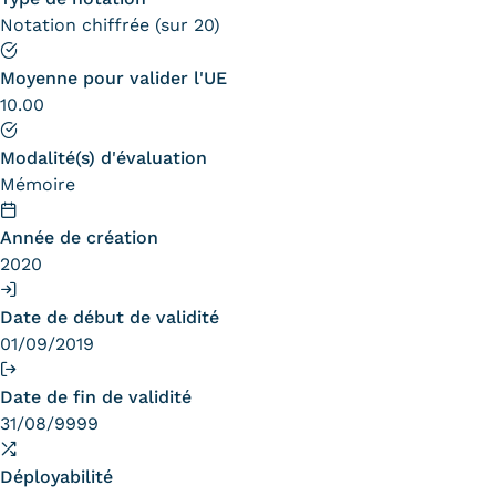
Notation chiffrée (sur 20)
Tarifs
Moyenne pour valider l'UE
Modalités de financement
10.00
Infos entreprises
Modalité(s) d'évaluation
Former ses salariés
Mémoire
Accueillir un alternant ?
Année de création
2020
Taxe d'apprentissage
Date de début de validité
Infos enseignants
01/09/2019
Être enseignant au Cnam
Date de fin de validité
Infos partenaires
31/08/9999
Liste des partenaires
Déployabilité
Communication