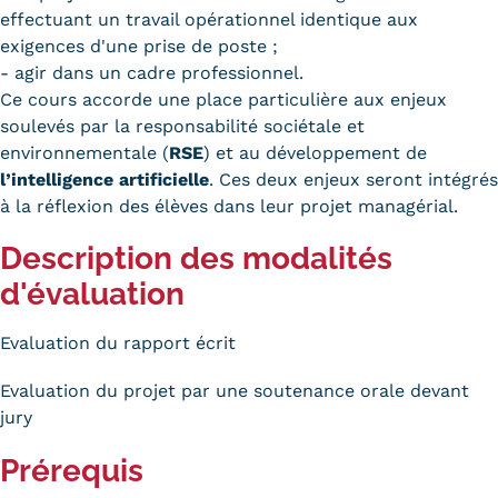
Validation des Acquis de
effectuant un travail opérationnel identique aux
l'Expérience (VAE)
exigences d'une prise de poste ;
- agir dans un cadre professionnel.
Validation des études
Ce cours accorde une place particulière aux enjeux
soulevés par la responsabilité sociétale et
supérieures (VES)
environnementale (
RSE
) et au développement de
l’intelligence artificielle
. Ces deux enjeux seront intégrés
Validation des acquis
à la réflexion des élèves dans leur projet managérial.
professionnels et personnels
Description des modalités
(VAPP)
d'évaluation
Infos pratiques
Evaluation du rapport écrit
Discrimination/égalité/mixité
Evaluation du projet par une soutenance orale devant
Handi'Cnam
jury
Témoignages
Prérequis