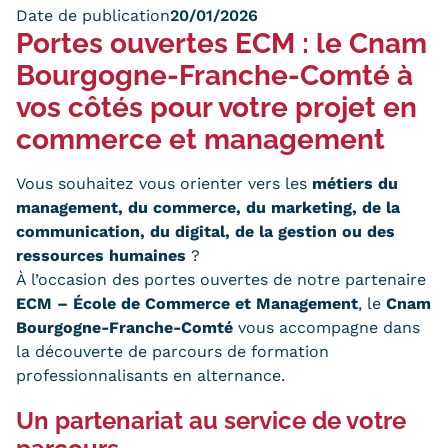
Date de publication
20/01/2026
Trouver votre formation
Portes ouvertes ECM : le Cnam
Bourgogne-Franche-Comté à
OFFRE EN BFC
vos côtés pour votre projet en
OFFRE NATIONALE
commerce et management
Catalogue national
Vous souhaitez vous orienter vers les
métiers du
Équivalences, passerelles et
management, du commerce, du marketing, de la
communication, du digital, de la gestion ou des
suites de parcours
ressources humaines
?
Modalités d'enseignement
À l’occasion des portes ouvertes de notre partenaire
ECM – École de Commerce et Management
, le
Cnam
Formation en présentiel
Bourgogne-Franche-Comté
vous accompagne dans
la découverte de parcours de formation
Alternance
professionnalisants en
alternance
.
Enseignement à distance
Un partenariat au service de votre