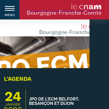
MENU
Aller
au
contenu
principal
Qui sommes-nous ?
Navigation
principale
Le Cnam
Le Cnam en Bourgogne Franche-
L'AGENDA
Comté
24
Nos équipes Cnam BFC
JPO DE L'ECM BELFORT,
BESANÇON ET DIJON
JANVIER
Où sommes-nous ?