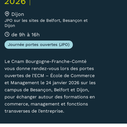
2026
Carte lieux et centres Cnam en
Dijon
BFC
JPO sur les sites de Belfort, Besançon et
Dijon
Nos centres administratifs
de 9h à 16h
Quoi de neuf au Cnam BFC?
Journée portes ouvertes (JPO)
Actualités
Le Cnam Bourgogne-Franche-Comté
Agenda
vous donne rendez-vous lors des portes
ouvertes de l’ECM – École de Commerce
Revue de presse
et Management le 24 janvier 2026 sur les
Contact
campus de Besançon, Belfort et Dijon,
pour échanger autour des formations en
Contacts services
commerce, management et fonctions
transverses de l’entreprise.
Formulaire de contact
Formations