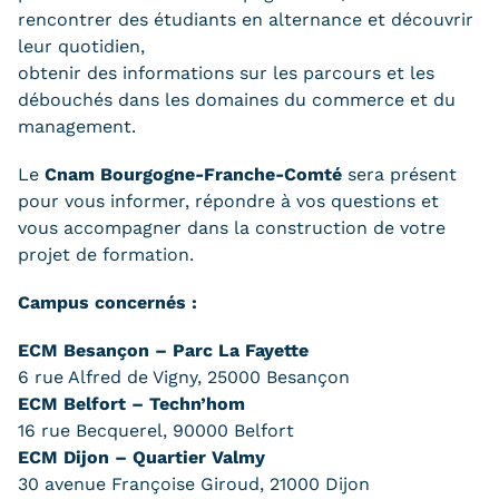
Statistiques
rencontrer des étudiants en alternance et découvrir
leur quotidien,
FAQ
obtenir des informations sur les parcours et les
débouchés dans les domaines du commerce et du
Lexique
management.
Téléchargements
Le
Cnam Bourgogne-Franche-Comté
sera présent
pour vous informer, répondre à vos questions et
Qualiopi
vous accompagner dans la construction de votre
projet de formation.
Le Cnam ICSV
Campus concernés :
Mobilité internationale et
ECM Besançon – Parc La Fayette
Erasmus
6 rue Alfred de Vigny, 25000 Besançon
ECM Belfort – Techn’hom
Règlement intérieur
16 rue Becquerel, 90000 Belfort
Infos élèves
ECM Dijon – Quartier Valmy
30 avenue Françoise Giroud, 21000 Dijon
Modalités d'inscription