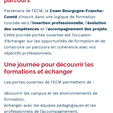
parcours
Validation des Acquis de
l'Expérience (VAE)
Partenaire de l’ECM, le
Cnam Bourgogne-Franche-
Comté
s’inscrit dans une logique de formation
Validation des études
tournée vers l’
insertion professionnelle
, l’
évolution
des compétences
et l’
accompagnement des projets
.
supérieures (VES)
Cette journée portes ouvertes est l’occasion
d’échanger sur les opportunités de formation et de
Validation des acquis
construire un parcours en cohérence avec vos
professionnels et personnels
objectifs professionnels.
(VAPP)
Une journée pour découvrir les
formations et échanger
Infos pratiques
Discrimination/égalité/mixité
Les portes ouvertes de l’ECM permettent de :
Handi'Cnam
découvrir les campus et les environnements de
formation,
Témoignages
échanger avec les équipes pédagogiques et les
professionnels de l’accompagnement,