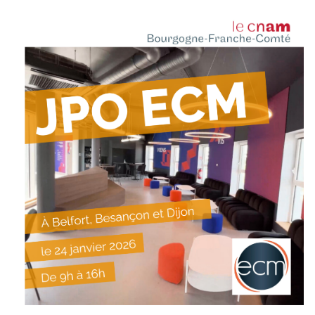
Tarifs
Modalités de financement
Infos entreprises
Former ses salariés
Accueillir un alternant ?
Taxe d'apprentissage
Infos enseignants
Être enseignant au Cnam
Infos partenaires
Liste des partenaires
Communication