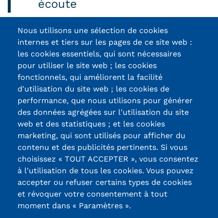
écoute
Nous utilisons une sélection de cookies
Contactez-nous
internes et tiers sur les pages de ce site web :
les cookies essentiels, qui sont nécessaires
pour utiliser le site web ; les cookies
fonctionnels, qui améliorent la facilité
d'utilisation du site web ; les cookies de
Certifications /
performance, que nous utilisons pour générer
des données agrégées sur l'utilisation du site
Labels qualité
web et des statistiques ; et les cookies
marketing, qui sont utilisés pour afficher du
contenu et des publicités pertinents. Si vous
13, Rue Ernest
choisissez « TOUT ACCEPTER », vous consentez
Thierry-Mieg
à l'utilisation de tous les cookies. Vous pouvez
90010 BELFORT
accepter ou refuser certains types de cookies
Cedex
et révoquer votre consentement à tout
moment dans « Paramètres ».
03 84 58 33 10