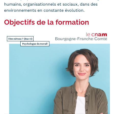
Validation des Acquis de
humains, organisationnels et sociaux, dans des
l'Expérience (VAE)
environnements en constante évolution.
Objectifs de la formation
Validation des études
supérieures (VES)
Validation des acquis
professionnels et personnels
(VAPP)
Infos pratiques
Discrimination/égalité/mixité
Handi'Cnam
Témoignages