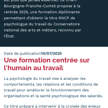
Bourgogne-Franche-Comté propose à la
Trouver votre formation
rentrée 2025, une formation diplômante
OFFRE EN BFC
permettant d’obtenir le titre RNCP de
psychologue du travail du Conservatoire
OFFRE NATIONALE
national des arts et métiers, reconnu par
l’État.
Catalogue national
Équivalences, passerelles et
Date de publication
10/07/2025
suites de parcours
Une formation centrée sur
l'humain au travail
Modalités d'enseignement
Formation en présentiel
La psychologie du travail vise à analyser les
comportements, les relations et les conditions de
Alternance
travail pour améliorer le fonctionnement des
organisations et la santé psychologique des salariés.
Enseignement à distance
Ce titre prépare à intervenir à la croisée des enjeux