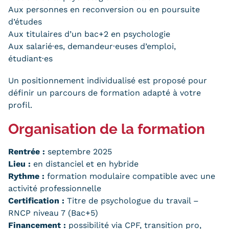
Aux personnes en reconversion ou en poursuite
Tarifs
d’études
Aux titulaires d’un bac+2 en psychologie
Modalités de financement
Aux salarié·es, demandeur·euses d’emploi,
étudiant·es
Infos entreprises
Un positionnement individualisé est proposé pour
Former ses salariés
définir un parcours de formation adapté à votre
profil.
Accueillir un alternant ?
Organisation de la formation
Taxe d'apprentissage
Infos enseignants
Rentrée :
septembre 2025
Lieu :
en distanciel et en
hybride
Être enseignant au Cnam
Rythme :
formation modulaire compatible avec une
Infos partenaires
activité professionnelle
Certification
:
Titre de psychologue du travail –
Liste des partenaires
RNCP
niveau 7 (Bac+5)
Financement :
possibilité via
CPF
,
transition pro
,
Communication