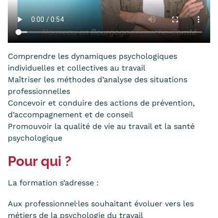
Statistiques
FAQ
Lexique
Comprendre les dynamiques psychologiques
individuelles et collectives au travail
Téléchargements
Maîtriser les méthodes d’analyse des situations
professionnelles
Qualiopi
Concevoir et conduire des actions de prévention,
Le Cnam ICSV
d’accompagnement et de conseil
Promouvoir la qualité de vie au travail et la santé
Mobilité internationale et
psychologique
Erasmus
Pour qui ?
Règlement intérieur
La formation s’adresse :
Infos élèves
Aux professionnel·les souhaitant évoluer vers les
Modalités d'inscription
métiers de la psychologie du travail