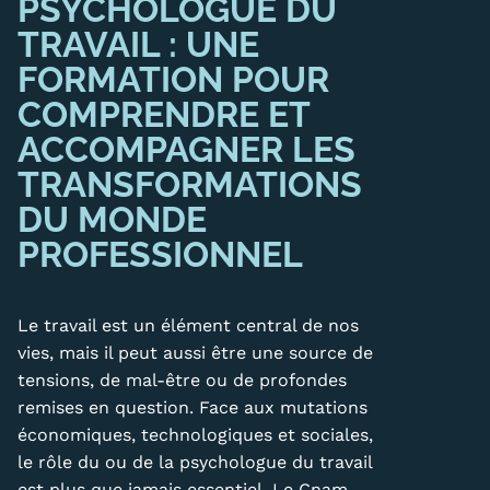
PSYCHOLOGUE DU
Carte lieux et centres Cnam en
TRAVAIL : UNE
BFC
FORMATION POUR
COMPRENDRE ET
Nos centres administratifs
ACCOMPAGNER LES
Quoi de neuf au Cnam BFC?
TRANSFORMATIONS
Actualités
DU MONDE
PROFESSIONNEL
Agenda
Revue de presse
Le travail est un élément central de nos
Contact
vies, mais il peut aussi être une source de
tensions, de mal-être ou de profondes
Contacts services
remises en question. Face aux mutations
Formulaire de contact
économiques, technologiques et sociales,
le rôle du ou de la psychologue du travail
Formations
est plus que jamais essentiel. Le Cnam