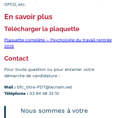
OPCO
, etc.
Kits communications Cnam
En savoir plus
Prospect
Télécharger la plaquette
Fiche contact salons, forums,
JPO
Plaquette complète – Psychologie du travail rentrée
2025
Contact
Pour toute question ou pour entamer votre
démarche de candidature :
Mail :
bfc_titre-PDT@lecnam.net
Téléphone :
03 84 58 33 10
Nous sommes à votre