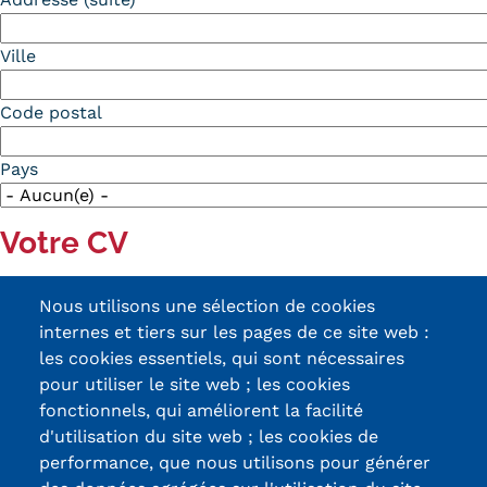
Ville
Code postal
Pays
Votre CV
Méthode
Joindre un fichier CV
Coller votre CV
Nous utilisons une sélection de cookies
CV
CV
internes et tiers sur les pages de ce site web :
1 seul fichier.
les cookies essentiels, qui sont nécessaires
Limité à 2 Mo.
pour utiliser le site web ; les cookies
Types autorisés : pdf, gz, 7z, rar, zip.
fonctionnels, qui améliorent la facilité
CAPTCHA
d'utilisation du site web ; les cookies de
Math question (5 + 0 =)
performance, que nous utilisons pour générer