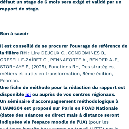
défaut un stage de 6 mois sera exigé et validé par un
rapport de stage.
Bon à savoir
Il est conseillé de se procurer l'ouvrage de référence de
la filière RH :
Lire DEJOUX C., CONDOMINES B.,
GRESELLE-ZAÏBET O., PENNAFORTE A., BENDER A-F.,
STORHAYE P., (2026), Fonctions RH, Des stratégies,
métiers et outils en transformation, 6ème édition,
Pearsan.
Une fiche de méthode pour la rédaction du rapport est
disponible
ici
ou auprès de vos centres régionaux.
Un séminaire d'accompagnement méthodologique à
l'UAMG04 est proposé sur Paris en FOAD Nationale
(dates des séances en direct mais à distance seront
indiquées via l'espace moodle de l'UA)
(pour les
auditeurs inscrits hors temps de travail (HTT)) par la