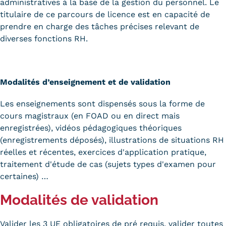
Validation des Acquis de
administratives à la base de la gestion du personnel. Le
titulaire de ce parcours de licence est en capacité de
l'Expérience (VAE)
prendre en charge des tâches précises relevant de
diverses fonctions RH.
Validation des études
supérieures (VES)
Modalités d’enseignement et de validation
Validation des acquis
Les enseignements sont dispensés sous la forme de
professionnels et personnels
cours magistraux (en FOAD ou en direct mais
(VAPP)
enregistrées), vidéos pédagogiques théoriques
(enregistrements déposés), illustrations de situations RH
Infos pratiques
réelles et récentes, exercices d'application pratique,
Discrimination/égalité/mixité
traitement d'étude de cas (sujets types d'examen pour
certaines) …
Handi'Cnam
Modalités de validation
Témoignages
Valider les 3 UE obligatoires de pré requis, valider toutes