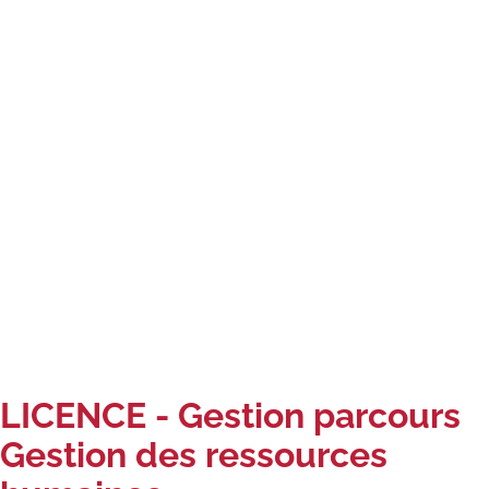
Carte lieux et centres Cnam en
BFC
Nos centres administratifs
Quoi de neuf au Cnam BFC?
Actualités
Agenda
Revue de presse
Contact
Contacts services
LICENCE - Gestion parcours
Formulaire de contact
Gestion des ressources
Formations