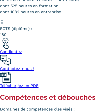
dont 525 heures en formation
Tarifs
dont 1082 heures en entreprise
Modalités de financement
ECTS (diplôme) :
Infos entreprises
180
Former ses salariés
Accueillir un alternant ?
Candidatez
Taxe d'apprentissage
Contactez-nous !
Infos enseignants
Être enseignant au Cnam
Téléchargez en PDF
Infos partenaires
Compétences et débouchés
Liste des partenaires
Domaines de compétences clés visés :
Communication