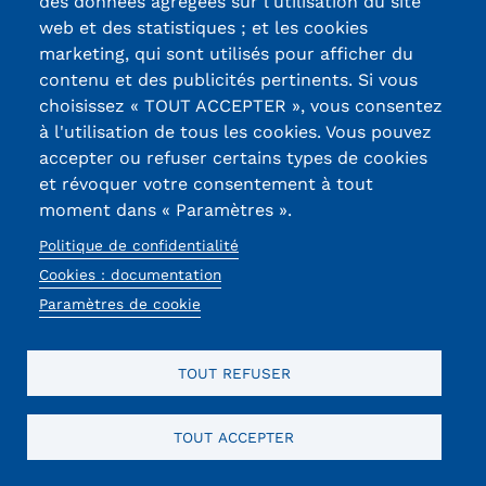
Trouvez la solution de ce problème mathématique
des données agrégées sur l'utilisation du site
simple et saisissez le résultat. Par exemple, pour 1 + 3,
web et des statistiques ; et les cookies
saisissez 4.
marketing, qui sont utilisés pour afficher du
Cette question sert à vérifier si vous êtes un visiteur
contenu et des publicités pertinents. Si vous
humain ou non afin d'éviter les soumissions de pourriel
choisissez « TOUT ACCEPTER », vous consentez
(spam) automatisées.
à l'utilisation de tous les cookies. Vous pouvez
accepter ou refuser certains types de cookies
et révoquer votre consentement à tout
Contactez-nous au sujet de
moment dans « Paramètres ».
cette formation
Politique de confidentialité
Cookies : documentation
Votre nom
Paramètres de cookie
Votre courriel
TOUT REFUSER
Votre téléphone
TOUT ACCEPTER
Sujet