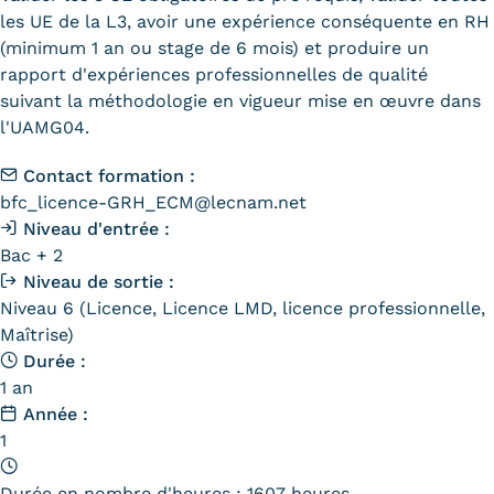
Statistiques
les UE de la L3, avoir une expérience conséquente en RH
(minimum 1 an ou stage de 6 mois) et produire un
FAQ
rapport d'expériences professionnelles de qualité
suivant la méthodologie en vigueur mise en œuvre dans
Lexique
l'UAMG04.
Téléchargements
Contact formation :
bfc_licence-GRH_ECM@lecnam.net
Qualiopi
Niveau d'entrée :
Bac + 2
Le Cnam ICSV
Niveau de sortie :
Niveau 6 (Licence, Licence LMD, licence professionnelle,
Mobilité internationale et
Maîtrise)
Erasmus
Durée :
1 an
Règlement intérieur
Année :
1
Infos élèves
Modalités d'inscription
Durée en nombre d'heures : 1607 heures