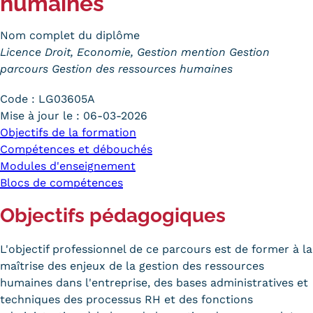
humaines
Trouver votre formation
Nom complet du diplôme
OFFRE EN BFC
Licence Droit, Economie, Gestion mention Gestion
parcours Gestion des ressources humaines
OFFRE NATIONALE
Code :
LG03605A
Catalogue national
Mise à jour le :
06-03-2026
Objectifs de la formation
Équivalences, passerelles et
Compétences et débouchés
Modules d'enseignement
suites de parcours
Blocs de compétences
Modalités d'enseignement
Objectifs pédagogiques
Formation en présentiel
L'objectif professionnel de ce parcours est de former à la
Alternance
maîtrise des enjeux de la gestion des ressources
humaines dans l'entreprise, des bases administratives et
Enseignement à distance
techniques des processus RH et des fonctions