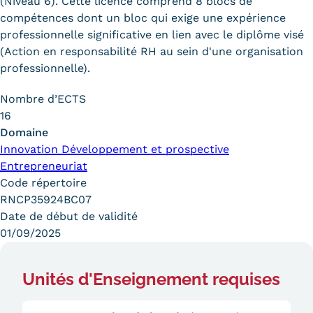
(Niveau 6). Cette licence comprend 8 blocs de
Trouver votre formation
compétences dont un bloc qui exige une expérience
professionnelle significative en lien avec le diplôme visé
OFFRE EN BFC
(Action en responsabilité RH au sein d'une organisation
professionnelle).
OFFRE NATIONALE
Nombre d’ECTS
Catalogue national
16
Domaine
Équivalences, passerelles et
Innovation Développement et prospective
Entrepreneuriat
suites de parcours
Code répertoire
Modalités d'enseignement
RNCP35924BC07
Date de début de validité
Formation en présentiel
01/09/2025
Alternance
Unités d'Enseignement requises
Enseignement à distance