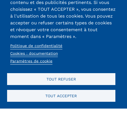
contenu et des publicités pertinents. Si vous
Statistiques
13, Rue Ernest
choisissez « TOUT ACCEPTER », vous consentez
Thierry-Mieg
FAQ
à l'utilisation de tous les cookies. Vous pouvez
90010 BELFORT
accepter ou refuser certains types de cookies
Cedex
Lexique
et révoquer votre consentement à tout
moment dans « Paramètres ».
03 84 58 33 10
Téléchargements
Politique de confidentialité
Réseaux
Cookies : documentation
Qualiopi
sociaux
Paramètres de cookie
Le Cnam ICSV
TOUT REFUSER
Mobilité internationale et
Erasmus
TOUT ACCEPTER
Mentions légales
RGPD
CGU
CGV
Cookies
Menu
Règlement intérieur
Mentions
Infos élèves
obligatoires
Modalités d'inscription