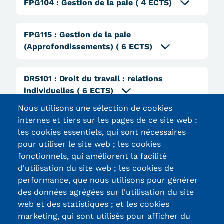
Validation des Acquis de
FPG104
:
Gestion de la paie
( 4 ECTS)
l'Expérience (VAE)
FPG115
:
Gestion de la paie
Validation des études
(Approfondissements)
( 6 ECTS)
supérieures (VES)
DRS101
:
Droit du travail : relations
Validation des acquis
individuelles
( 6 ECTS)
professionnels et personnels
Nous utilisons une sélection de cookies
internes et tiers sur les pages de ce site web :
(VAPP)
les cookies essentiels, qui sont nécessaires
Infos pratiques
pour utiliser le site web ; les cookies
fonctionnels, qui améliorent la facilité
Discrimination/égalité/mixité
d'utilisation du site web ; les cookies de
Certifications /
performance, que nous utilisons pour générer
Handi'Cnam
des données agrégées sur l'utilisation du site
Labels qualité
web et des statistiques ; et les cookies
Témoignages
marketing, qui sont utilisés pour afficher du