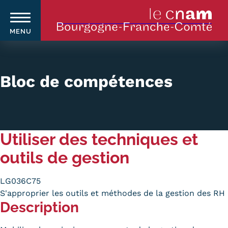
MENU
Aller
au
contenu
Bloc de compétences
principal
Qui sommes-nous ?
Navigation
Utiliser des techniques et
principale
Le Cnam
outils de gestion
Le Cnam en Bourgogne Franche-
Comté
LG036C75
S'approprier les outils et méthodes de la gestion des RH
Nos équipes Cnam BFC
Description
Où sommes-nous ?