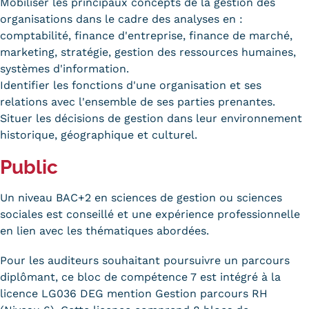
Mobiliser les principaux concepts de la gestion des
Carte lieux et centres Cnam en
organisations dans le cadre des analyses en :
comptabilité, finance d'entreprise, finance de marché,
BFC
marketing, stratégie, gestion des ressources humaines,
systèmes d'information.
Nos centres administratifs
Identifier les fonctions d'une organisation et ses
Quoi de neuf au Cnam BFC?
relations avec l'ensemble de ses parties prenantes.
Situer les décisions de gestion dans leur environnement
Actualités
historique, géographique et culturel.
Agenda
Public
Revue de presse
Un niveau BAC+2 en sciences de gestion ou sciences
sociales est conseillé et une expérience professionnelle
Contact
en lien avec les thématiques abordées.
Contacts services
Pour les auditeurs souhaitant poursuivre un parcours
Formulaire de contact
diplômant, ce bloc de compétence 7 est intégré à la
licence LG036 DEG mention Gestion parcours RH
Formations