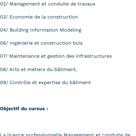
Statistiques
02/ Management et conduite de travaux
FAQ
03/ Economie de la construction
04/ Building Information Modeling
Lexique
06/ Ingénierie et construction bois
Téléchargements
07/ Maintenance et gestion des infrastructures
Qualiopi
08/ Arts et métiers du bâtiment.
Le Cnam ICSV
09/ Contrôle et expertise du bâtiment
Mobilité internationale et
Erasmus
Objectif du cursus :
Règlement intérieur
Infos élèves
Modalités d'inscription
La licence professionnelle Management et conduite de