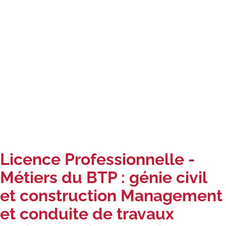
Carte lieux et centres Cnam en
BFC
Nos centres administratifs
Quoi de neuf au Cnam BFC?
Actualités
Agenda
Revue de presse
Licence Professionnelle -
Contact
Métiers du BTP : génie civil
Contacts services
et construction Management
Formulaire de contact
et conduite de travaux
Formations