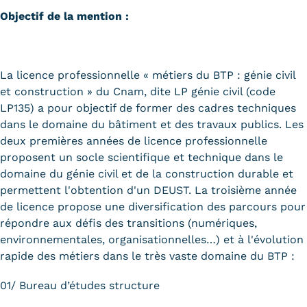
Validation des Acquis de
Objectif de la mention :
l'Expérience (VAE)
Validation des études
La licence professionnelle « métiers du BTP : génie civil
supérieures (VES)
et construction » du Cnam, dite LP génie civil (code
LP135) a pour objectif de former des cadres techniques
Validation des acquis
dans le domaine du bâtiment et des travaux publics. Les
deux premières années de licence professionnelle
professionnels et personnels
proposent un socle scientifique et technique dans le
(VAPP)
domaine du génie civil et de la construction durable et
permettent l'obtention d'un DEUST. La troisième année
Infos pratiques
de licence propose une diversification des parcours pour
Discrimination/égalité/mixité
répondre aux défis des transitions (numériques,
environnementales, organisationnelles…) et à l'évolution
Handi'Cnam
rapide des métiers dans le très vaste domaine du BTP :
Témoignages
01/ Bureau d’études structure