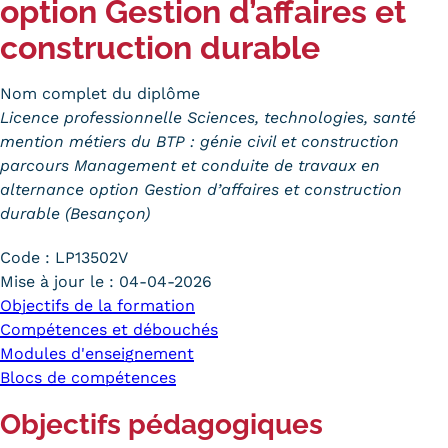
option Gestion d’affaires et
Trouver votre formation
construction durable
OFFRE EN BFC
Nom complet du diplôme
OFFRE NATIONALE
Licence professionnelle Sciences, technologies, santé
mention métiers du BTP : génie civil et construction
Catalogue national
parcours Management et conduite de travaux en
alternance option Gestion d’affaires et construction
Équivalences, passerelles et
durable (Besançon)
suites de parcours
Code :
LP13502V
Modalités d'enseignement
Mise à jour le :
04-04-2026
Objectifs de la formation
Formation en présentiel
Compétences et débouchés
Modules d'enseignement
Alternance
Blocs de compétences
Enseignement à distance
Objectifs pédagogiques