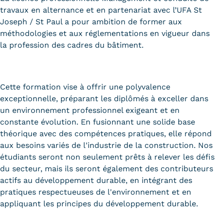
travaux en alternance et en partenariat avec l’UFA St
Tarifs
Joseph / St Paul a pour ambition de former aux
méthodologies et aux réglementations en vigueur dans
Modalités de financement
la profession des cadres du bâtiment.
Infos entreprises
Former ses salariés
Cette formation vise à offrir une polyvalence
exceptionnelle, préparant les diplômés à exceller dans
Accueillir un alternant ?
un environnement professionnel exigeant et en
constante évolution. En fusionnant une solide base
Taxe d'apprentissage
théorique avec des compétences pratiques, elle répond
Infos enseignants
aux besoins variés de l'industrie de la construction. Nos
étudiants seront non seulement prêts à relever les défis
Être enseignant au Cnam
du secteur, mais ils seront également des contributeurs
Infos partenaires
actifs au développement durable, en intégrant des
pratiques respectueuses de l'environnement et en
Liste des partenaires
appliquant les principes du développement durable.
Communication