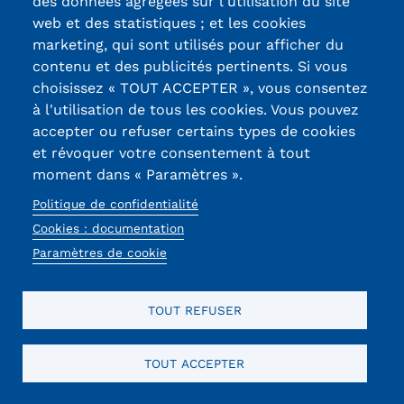
des données agrégées sur l'utilisation du site
web et des statistiques ; et les cookies
marketing, qui sont utilisés pour afficher du
contenu et des publicités pertinents. Si vous
choisissez « TOUT ACCEPTER », vous consentez
à l'utilisation de tous les cookies. Vous pouvez
CAPTCHA
accepter ou refuser certains types de cookies
Math question (6 + 10 =)
et révoquer votre consentement à tout
moment dans « Paramètres ».
Trouvez la solution de ce problème mathématique
simple et saisissez le résultat. Par exemple, pour 1 + 3,
Politique de confidentialité
saisissez 4.
Cookies : documentation
Cette question sert à vérifier si vous êtes un visiteur
Paramètres de cookie
humain ou non afin d'éviter les soumissions de pourriel
(spam) automatisées.
TOUT REFUSER
TOUT ACCEPTER