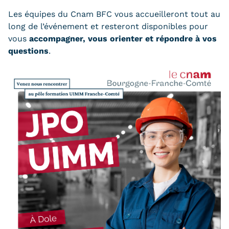
Validation des Acquis de
Les équipes du Cnam BFC vous accueilleront tout au
l'Expérience (VAE)
long de l’événement et resteront disponibles pour
vous
accompagner, vous orienter et répondre à vos
Validation des études
questions
.
supérieures (VES)
Validation des acquis
professionnels et personnels
(VAPP)
Infos pratiques
Discrimination/égalité/mixité
Handi'Cnam
Témoignages