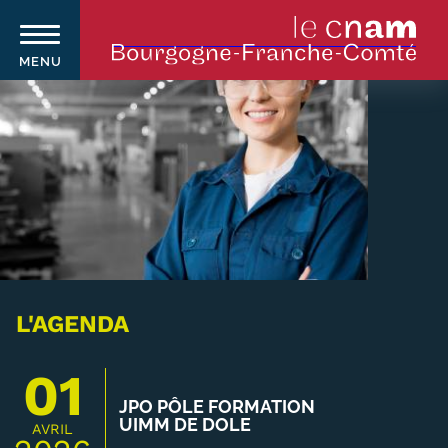
MENU
Aller
au
contenu
principal
Qui sommes-nous ?
Navigation
principale
Le Cnam
Le Cnam en Bourgogne Franche-
L'AGENDA
Comté
01
Nos équipes Cnam BFC
JPO PÔLE FORMATION
UIMM DE DOLE
AVRIL
Où sommes-nous ?