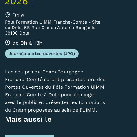
2026
Carte lieux et centres Cnam en
Dole
BFC
Pôle Formation UIMM Franche-Comté - Site
de Dole, 5B Rue Claude Antoine Bougauld
Nos centres administratifs
39100 Dole
de 9h à 13h
Quoi de neuf au Cnam BFC?
Journée portes ouvertes (JPO)
Actualités
Agenda
Les équipes du Cnam Bourgogne
Franche-Comté seront présentes lors des
Revue de presse
Portes Ouvertes du Pôle Formation UIMM
Franche-Comté à Dole pour échanger
Contact
avec le public et présenter les formations
Contacts services
du Cnam proposées au sein de l’UIMM.
Mais aussi le
Formulaire de contact
Formations