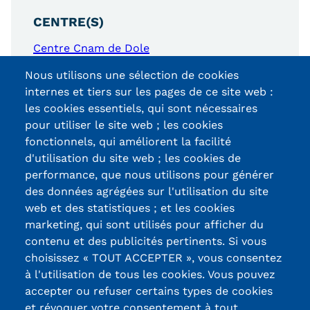
CENTRE(S)
Tarifs
Centre Cnam de Dole
Modalités de financement
Nous utilisons une sélection de cookies
Infos entreprises
internes et tiers sur les pages de ce site web :
les cookies essentiels, qui sont nécessaires
Former ses salariés
pour utiliser le site web ; les cookies
fonctionnels, qui améliorent la facilité
Accueillir un alternant ?
d'utilisation du site web ; les cookies de
Certifications /
Taxe d'apprentissage
performance, que nous utilisons pour générer
des données agrégées sur l'utilisation du site
Labels qualité
Infos enseignants
web et des statistiques ; et les cookies
marketing, qui sont utilisés pour afficher du
Être enseignant au Cnam
contenu et des publicités pertinents. Si vous
13, Rue Ernest
Infos partenaires
choisissez « TOUT ACCEPTER », vous consentez
Thierry-Mieg
à l'utilisation de tous les cookies. Vous pouvez
Liste des partenaires
90010 BELFORT
accepter ou refuser certains types de cookies
Cedex
Communication
et révoquer votre consentement à tout