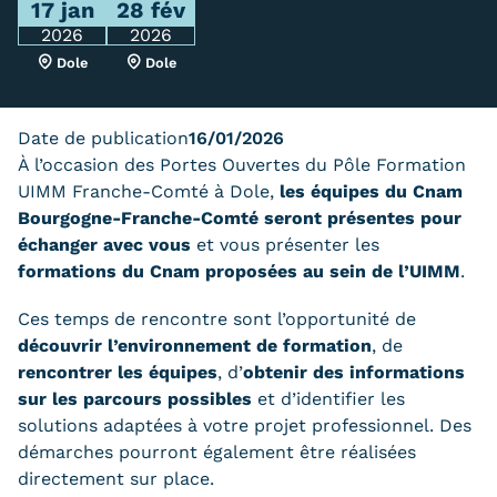
17 jan
28 fév
Trouver votre formation
2026
2026
Dole
Dole
OFFRE EN BFC
OFFRE NATIONALE
Date de publication
16/01/2026
À l’occasion des Portes Ouvertes du Pôle Formation
Catalogue national
UIMM Franche-Comté à Dole,
les équipes du Cnam
Bourgogne-Franche-Comté seront présentes pour
Équivalences, passerelles et
échanger avec vous
et vous présenter les
suites de parcours
formations du Cnam proposées au sein de l’UIMM
.
Modalités d'enseignement
Ces temps de rencontre sont l’opportunité de
découvrir l’environnement de formation
, de
Formation en présentiel
rencontrer les équipes
, d’
obtenir des informations
sur les parcours possibles
et d’identifier les
Alternance
solutions adaptées à votre projet professionnel. Des
Enseignement à distance
démarches pourront également être réalisées
directement sur place.