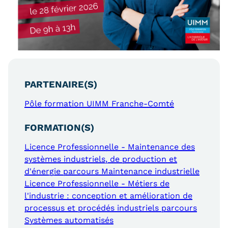
Statistiques
FAQ
Lexique
Téléchargements
PARTENAIRE(S)
Qualiopi
Pôle formation UIMM Franche-Comté
Le Cnam ICSV
FORMATION(S)
Mobilité internationale et
Licence Professionnelle - Maintenance des
systèmes industriels, de production et
Erasmus
d'énergie parcours Maintenance industrielle
Licence Professionnelle - Métiers de
Règlement intérieur
l'industrie : conception et amélioration de
Infos élèves
processus et procédés industriels parcours
Systèmes automatisés
Modalités d'inscription