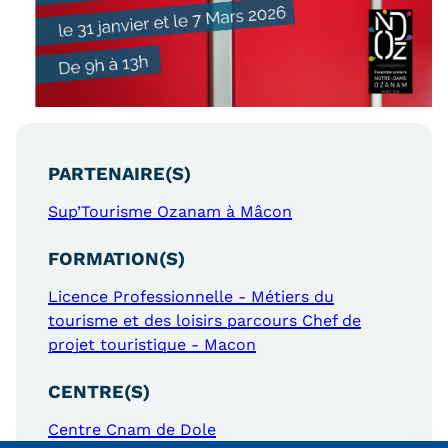
Statistiques
FAQ
Lexique
Téléchargements
PARTENAIRE(S)
Qualiopi
Sup’Tourisme Ozanam à Mâcon
Le Cnam ICSV
FORMATION(S)
Mobilité internationale et
Licence Professionnelle - Métiers du
Erasmus
tourisme et des loisirs parcours Chef de
projet touristique - Macon
Règlement intérieur
CENTRE(S)
Infos élèves
Centre Cnam de Dole
Modalités d'inscription