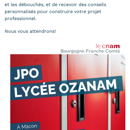
Validation des Acquis de
et les débouchés, et de recevoir des conseils
personnalisés pour construire votre projet
l'Expérience (VAE)
professionnel.
Validation des études
Nous vous attendrons!
supérieures (VES)
Validation des acquis
professionnels et personnels
(VAPP)
Infos pratiques
Discrimination/égalité/mixité
Handi'Cnam
Témoignages