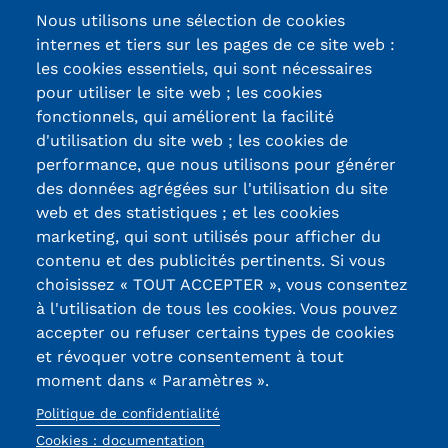
Nous utilisons une sélection de cookies
Tarifs
internes et tiers sur les pages de ce site web :
les cookies essentiels, qui sont nécessaires
Modalités de financement
pour utiliser le site web ; les cookies
fonctionnels, qui améliorent la facilité
Infos entreprises
d'utilisation du site web ; les cookies de
Certifications /
Former ses salariés
performance, que nous utilisons pour générer
des données agrégées sur l'utilisation du site
Labels qualité
Accueillir un alternant ?
web et des statistiques ; et les cookies
marketing, qui sont utilisés pour afficher du
Taxe d'apprentissage
contenu et des publicités pertinents. Si vous
13, Rue Ernest
choisissez « TOUT ACCEPTER », vous consentez
Infos enseignants
Thierry-Mieg
à l'utilisation de tous les cookies. Vous pouvez
90010 BELFORT
Être enseignant au Cnam
accepter ou refuser certains types de cookies
Cedex
et révoquer votre consentement à tout
Infos partenaires
moment dans « Paramètres ».
03 84 58 33 10
Liste des partenaires
Politique de confidentialité
Réseaux
Cookies : documentation
Communication