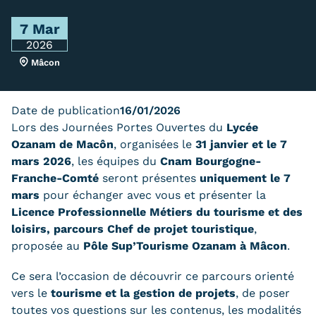
Trouver votre formation
7 Mar
2026
OFFRE EN BFC
Mâcon
OFFRE NATIONALE
Catalogue national
Date de publication
16/01/2026
Lors des Journées Portes Ouvertes du
Lycée
Équivalences, passerelles et
Ozanam de Macôn
, organisées le
31 janvier et le 7
mars 2026
, les équipes du
Cnam Bourgogne-
suites de parcours
Franche-Comté
seront présentes
uniquement le 7
mars
pour échanger avec vous et présenter la
Modalités d'enseignement
Licence Professionnelle Métiers du tourisme et des
Formation en présentiel
loisirs, parcours Chef de projet touristique
,
proposée au
Pôle Sup’Tourisme Ozanam à Mâcon
.
Alternance
Ce sera l’occasion de découvrir ce parcours orienté
Enseignement à distance
vers le
tourisme et la gestion de projets
, de poser
toutes vos questions sur les contenus, les modalités