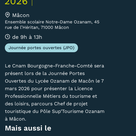
2026
Carte lieux et centres Cnam en
Mâcon
BFC
Ensemble scolaire Notre-Dame Ozanam, 45
rue de l’Héritan, 71000 Mâcon
Nos centres administratifs
de 9h à 13h
Quoi de neuf au Cnam BFC?
Journée portes ouvertes (JPO)
Actualités
Le Cnam Bourgogne-Franche-Comté sera
Agenda
présent lors de la Journée Portes
Ouvertes du Lycée Ozanam de Macôn le 7
Revue de presse
mars 2026 pour présenter la Licence
Contact
Professionnelle Métiers du tourisme et
des loisirs, parcours Chef de projet
Contacts services
touristique du Pôle Sup’Tourisme Ozanam
à Mâcon.
Formulaire de contact
Mais aussi le
Formations